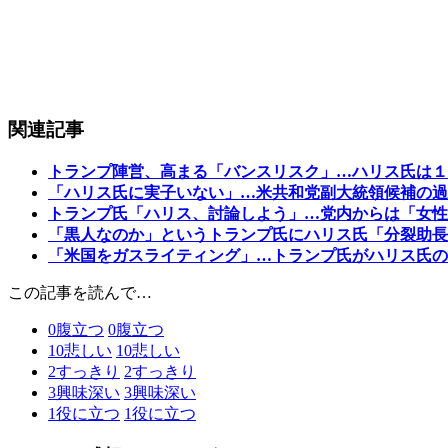
関連記事
トランプ陣営、高まる「バンスリスク」…ハリス氏は１
「ハリス氏に実子いない」…米共和党副大統領候補の過
トランプ氏「ハリス、討論しよう」…党内からは「女性
「黒人なのか」というトランプ氏にハリス氏「分裂助長
「米国をガスライティング」…トランプ氏がハリス氏の
この記事を読んで…
0
腹立つ
0
腹立つ
10
悲しい
10
悲しい
2
すっきり
2
すっきり
3
興味深い
3
興味深い
1
役に立つ
1
役に立つ