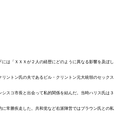
下には「ＸＸＸが２人の経歴にどのように異なる影響を及ぼし
クリントン氏の夫であるビル・クリントン元大統領のセックス
ンシスコ市長と出会って私的関係を結んだ。当時ハリス氏は３
的に常勝疾走した。共和党など右派陣営ではブラウン氏との私