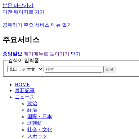
본문 바로가기
이전 페이지로 가기
공유하기
주요 서비스 메뉴 열기
주요서비스
중앙일보
메가메뉴로 돌아가기
닫기
검색어 입력폼
검색
HOME
最新記事
ニュース
政治
経済
国際・日本
北朝鮮
社会・文化
スポーツ