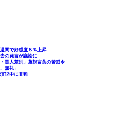
週間で好感度８％上昇
去の発言が議論に
・黒人差別」蔑視言葉の警戒令
、無礼」
演説中に非難