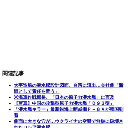
関連記事
大宇造船の潜水艦設計図面、台湾に流出…会社側「断
固として責任を問う」
米海軍作戦部長、「日本の原子力潜水艦」に言及
【写真】中国の攻撃型原子力潜水艦「０９３型」
「潜水艦キラー」最新鋭海上哨戒機Ｐ－８Ａが韓国到
着
側面に大きな穴が…ウクライナの空襲で無惨に破壊さ
れたロシア潜水艦