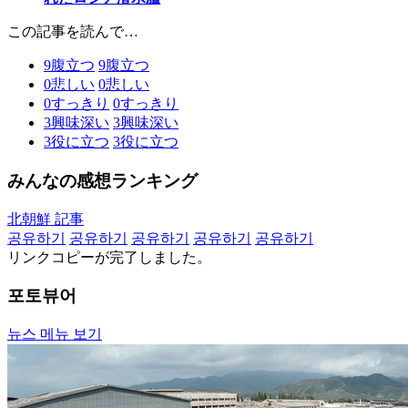
この記事を読んで…
9
腹立つ
9
腹立つ
0
悲しい
0
悲しい
0
すっきり
0
すっきり
3
興味深い
3
興味深い
3
役に立つ
3
役に立つ
みんなの感想ランキング
北朝鮮 記事
공유하기
공유하기
공유하기
공유하기
공유하기
リンクコピーが完了しました。
포토뷰어
뉴스 메뉴 보기