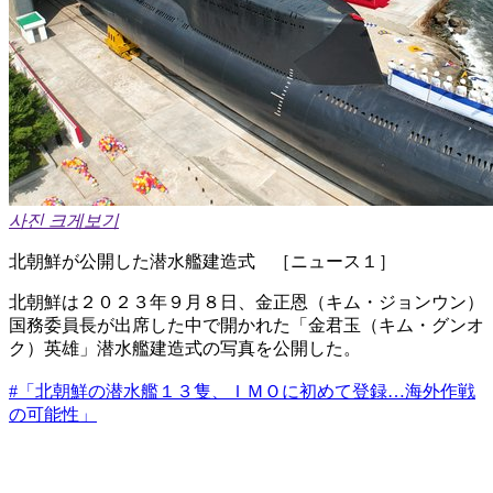
사진 크게보기
北朝鮮が公開した潜水艦建造式 ［ニュース１］
北朝鮮は２０２３年９月８日、金正恩（キム・ジョンウン）
国務委員長が出席した中で開かれた「金君玉（キム・グンオ
ク）英雄」潜水艦建造式の写真を公開した。
#「北朝鮮の潜水艦１３隻、ＩＭＯに初めて登録…海外作戦
の可能性」