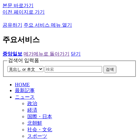
본문 바로가기
이전 페이지로 가기
공유하기
주요 서비스 메뉴 열기
주요서비스
중앙일보
메가메뉴로 돌아가기
닫기
검색어 입력폼
검색
HOME
最新記事
ニュース
政治
経済
国際・日本
北朝鮮
社会・文化
スポーツ