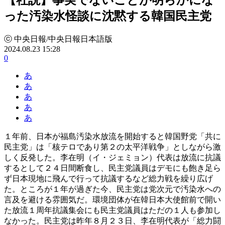
った汚染水怪談に沈黙する韓国民主党
ⓒ 中央日報/中央日報日本語版
2024.08.23 15:28
0
あ
あ
あ
あ
あ
１年前、日本が福島汚染水放流を開始すると韓国野党「共に
民主党」は「核テロであり第２の太平洋戦争」としながら激
しく反発した。李在明（イ・ジェミョン）代表は放流に抗議
するとして２４日間断食し、民主党議員はデモにも飽き足ら
ず日本現地に飛んで行って抗議するなど総力戦を繰り広げ
た。ところが１年が過ぎた今、民主党は党次元で汚染水への
言及を避ける雰囲気だ。環境団体が在韓日本大使館前で開い
た放流１周年抗議集会にも民主党議員はただの１人も参加し
なかった。民主党は昨年８月２３日、李在明代表が「総力闘