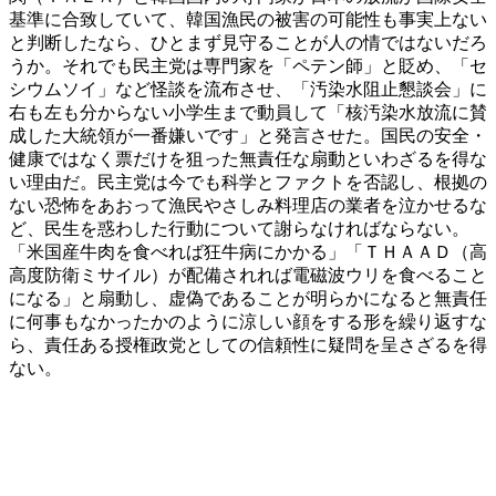
基準に合致していて、韓国漁民の被害の可能性も事実上ない
と判断したなら、ひとまず見守ることが人の情ではないだろ
うか。それでも民主党は専門家を「ペテン師」と貶め、「セ
シウムソイ」など怪談を流布させ、「汚染水阻止懇談会」に
右も左も分からない小学生まで動員して「核汚染水放流に賛
成した大統領が一番嫌いです」と発言させた。国民の安全・
健康ではなく票だけを狙った無責任な扇動といわざるを得な
い理由だ。民主党は今でも科学とファクトを否認し、根拠の
ない恐怖をあおって漁民やさしみ料理店の業者を泣かせるな
ど、民生を惑わした行動について謝らなければならない。
「米国産牛肉を食べれば狂牛病にかかる」「ＴＨＡＡＤ（高
高度防衛ミサイル）が配備されれば電磁波ウリを食べること
になる」と扇動し、虚偽であることが明らかになると無責任
に何事もなかったかのように涼しい顔をする形を繰り返すな
ら、責任ある授権政党としての信頼性に疑問を呈さざるを得
ない。