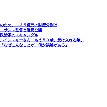
のため」…３５億元の財産分割は
・サンス監督と近況公開
政治家のスキャンダル
ルインスキーさん「もう５０歳、受け入れる年」
「なぜこんなことが…何か誤解がある」