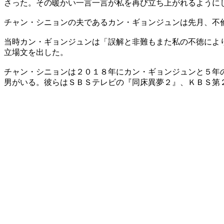
さった。その暖かい一言一言が私を再び立ち上がれるように
チャン・シニョンの夫であるカン・ギョンジュンは先月、不
当時カン・ギョンジュンは「誤解と非難もまた私の不徳によ
立場文を出した。
チャン・シニョンは２０１８年にカン・ギョンジュンと５年
男がいる。彼らはＳＢＳテレビの『同床異夢２』、ＫＢＳ第