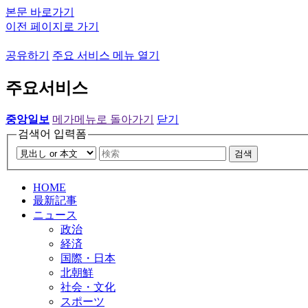
본문 바로가기
이전 페이지로 가기
공유하기
주요 서비스 메뉴 열기
주요서비스
중앙일보
메가메뉴로 돌아가기
닫기
검색어 입력폼
검색
HOME
最新記事
ニュース
政治
経済
国際・日本
北朝鮮
社会・文化
スポーツ