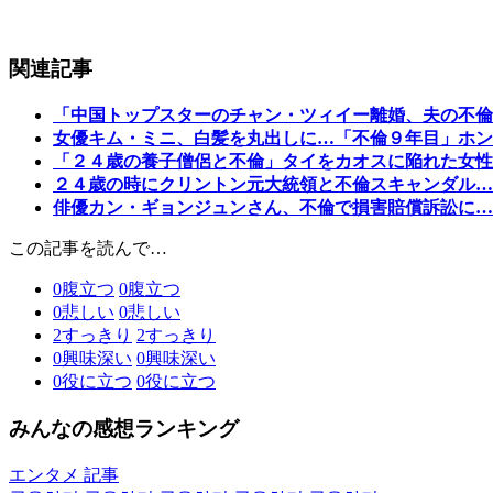
関連記事
「中国トップスターのチャン・ツィイー離婚、夫の不倫
女優キム・ミニ、白髪を丸出しに…「不倫９年目」ホン
「２４歳の養子僧侶と不倫」タイをカオスに陥れた女性
２４歳の時にクリントン元大統領と不倫スキャンダル…
俳優カン・ギョンジュンさん、不倫で損害賠償訴訟に…
この記事を読んで…
0
腹立つ
0
腹立つ
0
悲しい
0
悲しい
2
すっきり
2
すっきり
0
興味深い
0
興味深い
0
役に立つ
0
役に立つ
みんなの感想ランキング
エンタメ 記事