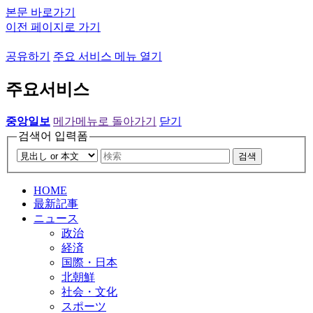
본문 바로가기
이전 페이지로 가기
공유하기
주요 서비스 메뉴 열기
주요서비스
중앙일보
메가메뉴로 돌아가기
닫기
검색어 입력폼
검색
HOME
最新記事
ニュース
政治
経済
国際・日本
北朝鮮
社会・文化
スポーツ