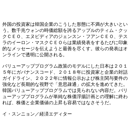
外国の投資家は韓国企業のこうした形態に不満が大きいとい
う。数千兆ウォンの時価総額を誇るアップルのティム・クッ
クＣＥＯ、エヌビディアのジェンスン・フアンＣＥＯ、テス
ラのイーロン・マスクＣＥＯらは業績発表をするたびに印象
的なメッセージを伝えようと最善を尽くす。彼らの発表はオ
ンラインで透明に公開される。
バリューアッププログラム政策のモデルにした日本は２０１
５年にガバナンスコード、２０１８年に投資家と企業の対話
ガイドライン、２０２２年に情報公示および株主関与要件の
強化など長期的な視野で「意思疎通」の拡大を進めてきた。
韓国バリューアッププログラムでは見られない内容だ。バリ
ューアッププログラムが単純な株価浮揚計画との理解に終わ
れば、株価と企業価値の上昇も容易ではなさそうだ。
イ・スンニョン／経済エディター