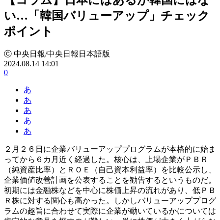
い…「韓国バリューアップ」チェック
ポイント
ⓒ 中央日報/中央日報日本語版
2024.08.14 14:01
0
あ
あ
あ
あ
あ
２月２６日に企業バリューアッププログラムが本格的に始ま
ってから６カ月近く経過した。核心は、上場企業がＰＢＲ
（純資産比率）とＲＯＥ（自己資本利益率）を比較公示し、
企業価値改善計画を公表することを勧告するというものだ。
初期には金融株などを中心に株価上昇の流れがあり、低ＰＢ
Ｒ株に対する関心も高かった。しかしバリューアッププログ
ラムの趣旨に合わせて実際に企業が動いているかについては