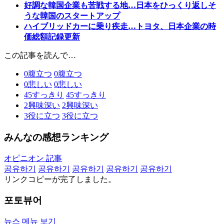
好調な韓国企業も苦戦する地…日本をひっくり返しそ
うな韓国のスタートアップ
ハイブリッドカーに乗り疾走…トヨタ、日本企業の時
価総額記録更新
この記事を読んで…
0
腹立つ
0
腹立つ
0
悲しい
0
悲しい
45
すっきり
45
すっきり
2
興味深い
2
興味深い
3
役に立つ
3
役に立つ
みんなの感想ランキング
オピニオン 記事
공유하기
공유하기
공유하기
공유하기
공유하기
リンクコピーが完了しました。
포토뷰어
뉴스 메뉴 보기