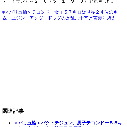
デ（イラン）を２－０（５－１ ９－０）で完勝した。
#＜パリ五輪＞テコンドー女子５７キロ級世界２４位のキ
ム・ユジン、アンダードッグの反乱…千辛万苦乗り越え
関連記事
＜パリ五輪＞パク・テジュン、男子テコンドー５８キ