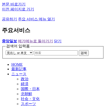
본문 바로가기
이전 페이지로 가기
공유하기
주요 서비스 메뉴 열기
주요서비스
중앙일보
메가메뉴로 돌아가기
닫기
검색어 입력폼
검색
HOME
最新記事
ニュース
政治
経済
国際・日本
北朝鮮
社会・文化
スポーツ