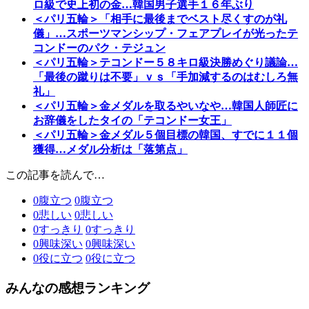
ロ級で史上初の金…韓国男子選手１６年ぶり
＜パリ五輪＞「相手に最後までベスト尽くすのが礼
儀」…スポーツマンシップ・フェアプレイが光ったテ
コンドーのパク・テジュン
＜パリ五輪＞テコンドー５８キロ級決勝めぐり議論…
「最後の蹴りは不要」ｖｓ「手加減するのはむしろ無
礼」
＜パリ五輪＞金メダルを取るやいなや…韓国人師匠に
お辞儀をしたタイの「テコンドー女王」
＜パリ五輪＞金メダル５個目標の韓国、すでに１１個
獲得…メダル分析は「落第点」
この記事を読んで…
0
腹立つ
0
腹立つ
0
悲しい
0
悲しい
0
すっきり
0
すっきり
0
興味深い
0
興味深い
0
役に立つ
0
役に立つ
みんなの感想ランキング