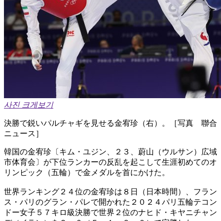
사진 크게보기
決勝で鋭いパルチャギを見せる金宥珍（右）。［写真 聯合
ニュース］
韓国の金宥珍〔キム・ユジン、２３、蔚山（ウルサン）広域
市体育会〕が下位ランカーの反乱を起こして生涯初めてのオ
リンピック（五輪）で金メダルを首にかけた。
世界ランキング２４位の金宥珍は８日（日本時間）、フラン
ス・パリのグラン・パレで開かれた２０２４パリ五輪テコン
ドー女子５７キロ級決勝で世界２位のナヒド・キヤニチャン