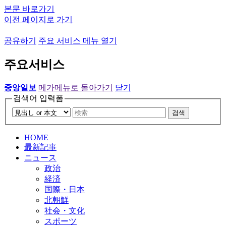
본문 바로가기
이전 페이지로 가기
공유하기
주요 서비스 메뉴 열기
주요서비스
중앙일보
메가메뉴로 돌아가기
닫기
검색어 입력폼
검색
HOME
最新記事
ニュース
政治
経済
国際・日本
北朝鮮
社会・文化
スポーツ