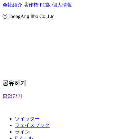
会社紹介
著作権
PC版
個人情報
ⓒ JoongAng Ilbo Co.,Ltd
공유하기
팝업닫기
ツイッター
フェイスブック
ライン
Eメール