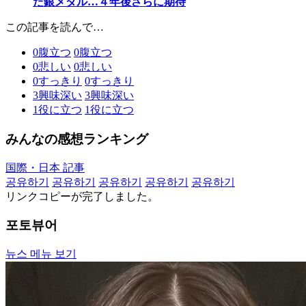
た銀メダル…４年後さらに期待
この記事を読んで…
0
腹立つ
0
腹立つ
0
悲しい
0
悲しい
0
すっきり
0
すっきり
3
興味深い
3
興味深い
1
役に立つ
1
役に立つ
みんなの感想ランキング
国際・日本 記事
공유하기
공유하기
공유하기
공유하기
공유하기
リンクコピーが完了しました。
포토뷰어
뉴스 메뉴 보기