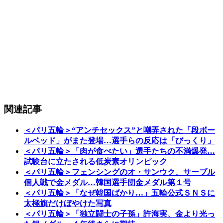
関連記事
＜パリ五輪＞“アンチセックス”と嘲弄された「段ボー
ルベッド」がまた登場…選手らの反応は「びっくり」
＜パリ五輪＞「肉が食べたい」選手たちの不満爆発…
試験台に立たされる低炭素オリンピック
＜パリ五輪＞フェンシングのオ・サンウク、サーブル
個人戦で金メダル…韓国選手団金メダル第１号
＜パリ五輪＞「なぜ韓国ばかり…」五輪公式ＳＮＳに
太極旗だけぼやけた写真
＜パリ五輪＞「独立闘士の子孫」許海実、金より光っ