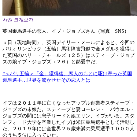
사진 크게보기
英国乗馬選手の恋人、イブ・ジョブズさん（写真 SNS）
５日（現地時間）、英国デイリー・メールによると、今回の
パリオリンピック（五輪）馬術障害飛越で金メダルを獲得し
た英国のハリー・チャールズ（２５）はスティーブ・ジョブ
ズの娘イブ・ジョブズ（２６）と熱愛中だ。
#＜パリ五輪＞「金」獲得後、恋人のもとに駆け寄った英国
乗馬選手…世界を驚かせたその恋人とは
イブは２０１１年に亡くなったアップル創業者スティーブ・
ジョブズの末娘だ。スティーブと妻ローレン・ パウエル・
ジョブズの間には息子リードと娘エリン、イブがいる。スタ
ンフォード大学を卒業したイブは米国乗馬選手として活動し
た。２０１９年には全世界２５歳未満の乗馬選手１０００人
のうち５位に入っていた。