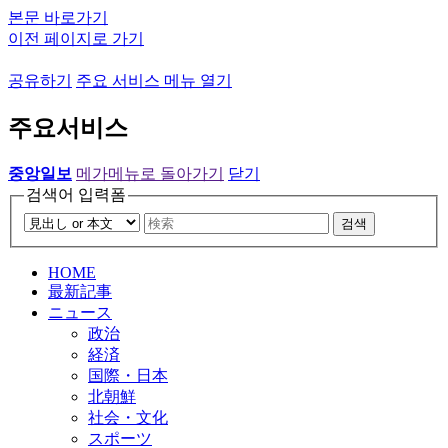
본문 바로가기
이전 페이지로 가기
공유하기
주요 서비스 메뉴 열기
주요서비스
중앙일보
메가메뉴로 돌아가기
닫기
검색어 입력폼
검색
HOME
最新記事
ニュース
政治
経済
国際・日本
北朝鮮
社会・文化
スポーツ