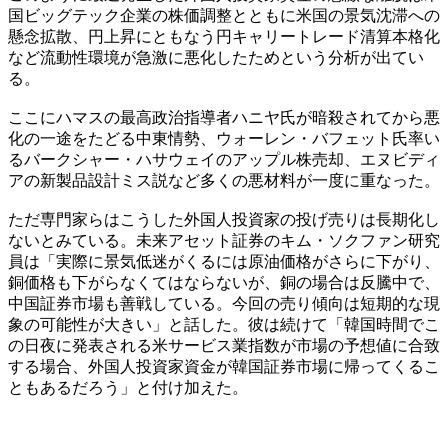
国ビッグテック企業の株価調整とともに米国の景気沈滞への
懸念拡散、円上昇にともなう円キャリートレード清算本格化
など流動性環境が急激に悪化したためという分析が出てい
る。
ここにハマスの最高政治指導者ハニヤ氏が暗殺されてから悪
化の一途をたどる中東情勢、ウォーレン・バフェット氏率い
るバークシャー・ハサウェイのアップル株売却、エヌビディ
アの新製品設計ミス説など多くの悪材料が一度に重なった。
ただ専門家らはこうした外国人投資家の投げ売りは長期化し
ないとみている。未来アセット証券のキム・ソクファン研究
員は「実際に景気低迷がくるには原油価格がさらに下がり、
銅価格も下がらなくてはならないが、銅の場合は反騰中で、
中国証券市場も善戦している。今回の売り傾向は短期的な現
象の可能性が大きい」と話した。彼は続けて「韓国時間でこ
の日夜に発表される米サービス業指数が市場の予想値に合致
する場合、外国人投資家資金が韓国証券市場に帰ってくるこ
ともあるだろう」と付け加えた。