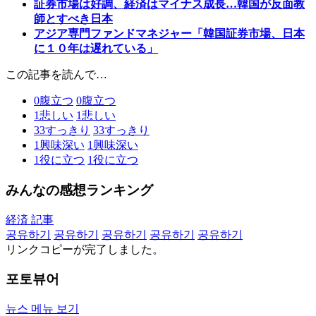
証券市場は好調、経済はマイナス成長…韓国が反面教
師とすべき日本
アジア専門ファンドマネジャー「韓国証券市場、日本
に１０年は遅れている」
この記事を読んで…
0
腹立つ
0
腹立つ
1
悲しい
1
悲しい
33
すっきり
33
すっきり
1
興味深い
1
興味深い
1
役に立つ
1
役に立つ
みんなの感想ランキング
経済 記事
공유하기
공유하기
공유하기
공유하기
공유하기
リンクコピーが完了しました。
포토뷰어
뉴스 메뉴 보기