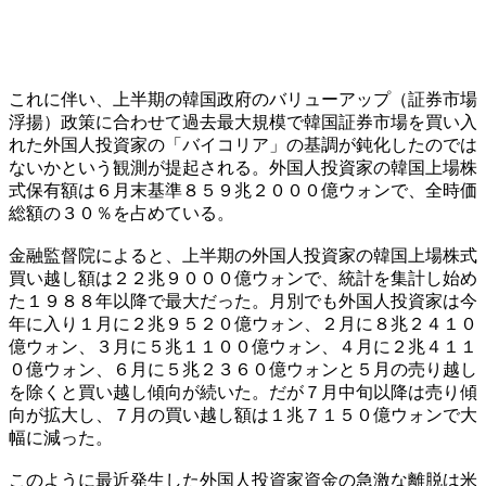
これに伴い、上半期の韓国政府のバリューアップ（証券市場
浮揚）政策に合わせて過去最大規模で韓国証券市場を買い入
れた外国人投資家の「バイコリア」の基調が鈍化したのでは
ないかという観測が提起される。外国人投資家の韓国上場株
式保有額は６月末基準８５９兆２０００億ウォンで、全時価
総額の３０％を占めている。
金融監督院によると、上半期の外国人投資家の韓国上場株式
買い越し額は２２兆９０００億ウォンで、統計を集計し始め
た１９８８年以降で最大だった。月別でも外国人投資家は今
年に入り１月に２兆９５２０億ウォン、２月に８兆２４１０
億ウォン、３月に５兆１１００億ウォン、４月に２兆４１１
０億ウォン、６月に５兆２３６０億ウォンと５月の売り越し
を除くと買い越し傾向が続いた。だが７月中旬以降は売り傾
向が拡大し、７月の買い越し額は１兆７１５０億ウォンで大
幅に減った。
このように最近発生した外国人投資家資金の急激な離脱は米