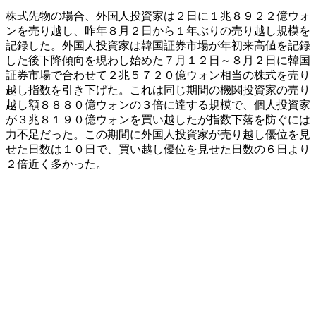
株式先物の場合、外国人投資家は２日に１兆８９２２億ウォ
ンを売り越し、昨年８月２日から１年ぶりの売り越し規模を
記録した。外国人投資家は韓国証券市場が年初来高値を記録
した後下降傾向を現わし始めた７月１２日～８月２日に韓国
証券市場で合わせて２兆５７２０億ウォン相当の株式を売り
越し指数を引き下げた。これは同じ期間の機関投資家の売り
越し額８８８０億ウォンの３倍に達する規模で、個人投資家
が３兆８１９０億ウォンを買い越したが指数下落を防ぐには
力不足だった。この期間に外国人投資家が売り越し優位を見
せた日数は１０日で、買い越し優位を見せた日数の６日より
２倍近く多かった。