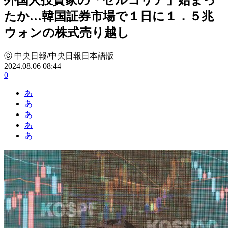
たか…韓国証券市場で１日に１．５兆
ウォンの株式売り越し
ⓒ 中央日報/中央日報日本語版
2024.08.06 08:44
0
あ
あ
あ
あ
あ