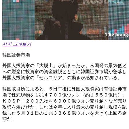
사진 크게보기
韓国証券市場
外国人投資家の「大脱出」が始まったか。米国発の景気低迷
への懸念に投資家の資金離脱とともに韓国証券市場が急落し
外国人投資家の「セルコリア」の動きが感知されている。
韓国取引所によると、５日午後に外国人投資家は有価証券市
場で株式現物を１兆４７００億ウォン（約１５５９億円）、
ＫＯＳＰＩ２００先物を６９００億ウォン売り越すなど売り
攻勢を浴びせた。これは今年に入り最大の売り越し規模を記
録した５月３１日の１兆３３６８億ウォンを大きく上回る金
額だ。