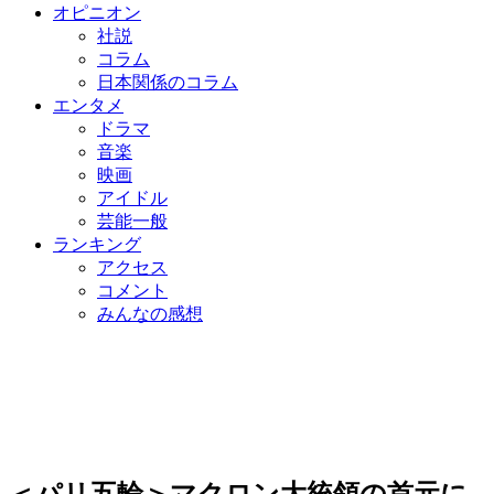
オピニオン
社説
コラム
日本関係のコラム
エンタメ
ドラマ
音楽
映画
アイドル
芸能一般
ランキング
アクセス
コメント
みんなの感想
＜パリ五輪＞マクロン大統領の首元に