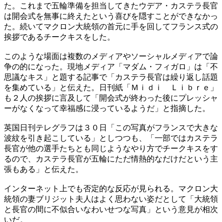
た。これまで五輪準備を担当してきたウデア・カステラ長官
は開会式を無事に終えたという喜びを隠すことができなかっ
た。続いてマクロン大統領の首元に手を回してフランス式の
挨拶であるチークキスをした。
このような場面は複数のメディアやソーシャルメディアで論
争の的になった。現地メディア「マダム・フィガロ」は「不
思議なキス」と題する記事で「カステラ長官は繰り返し話題
を集めている」と伝えた。日刊紙「Ｍｉｄｉ Ｌｉｂｒｅ」
も２人の挨拶に言及して「開会式が終わった後にプレッシャ
ーがなくなって幸福感に浸っているようだ」と指摘した。
英国日刊テレグラフは３０日「この写真がフランスで大きな
波紋を引き起こしている」としつつも、「一部ではカステラ
長官が他の選手たちとも同じようなやり方でチークキスをす
るので、カステラ長官が五輪にただ情熱的なだけだという主
張もある」と伝えた。
インターネット上でも否定的な反応が見られる。マクロン大
統領の妻ブリジット夫人はよく思わない姿だとして「大統領
と長官の間に不似合いなわいせつな写真」という意見が相次
いだ。