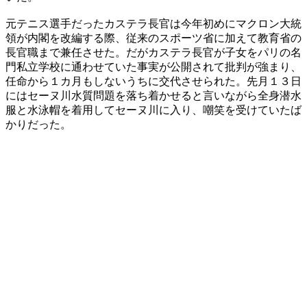
元テニス選手だったカステラ長官は今年初めにマクロン大統
領が内閣を改編する際、従来のスポーツ省に加えて教育省の
長官職まで兼任させた。だがカステラ長官が子女をパリの名
門私立学校に通わせていた事実が公開されて批判が強まり、
任命から１カ月もしないうちに交代させられた。先月１３日
にはセーヌ川水質問題を落ち着かせると言いながら全身潜水
服と水泳帽を着用してセーヌ川に入り、嘲笑を受けていたば
かりだった。