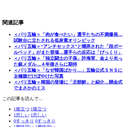
関連記事
＜パリ五輪＞「肉が食べたい」選手たちの不満爆発…
試験台に立たされる低炭素オリンピック
＜パリ五輪＞“アンチセックス”と嘲弄された「段ボー
ルベッド」がまた登場…選手らの反応は「びっくり」
＜パリ五輪＞「独立闘士の子孫」許海実、金より光っ
た銀メダル…４年後さらに期待
＜パリ五輪＞「なぜ韓国ばかり…」五輪公式ＳＮＳに
太極旗だけぼやけた写真
＜パリ五輪＞韓国の登場に「北朝鮮」と紹介…開会式
でまさかのミス
この記事を読んで…
1
腹立つ
1
腹立つ
1
悲しい
1
悲しい
0
すっきり
0
すっきり
1
興味深い
1
興味深い