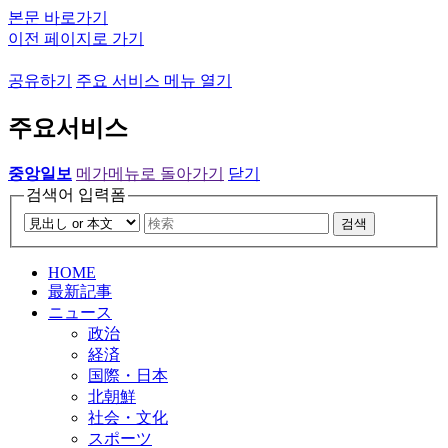
본문 바로가기
이전 페이지로 가기
공유하기
주요 서비스 메뉴 열기
주요서비스
중앙일보
메가메뉴로 돌아가기
닫기
검색어 입력폼
검색
HOME
最新記事
ニュース
政治
経済
国際・日本
北朝鮮
社会・文化
スポーツ