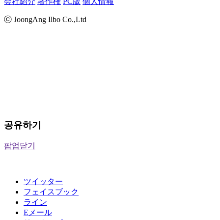
会社紹介
著作権
PC版
個人情報
ⓒ JoongAng Ilbo Co.,Ltd
공유하기
팝업닫기
ツイッター
フェイスブック
ライン
Eメール