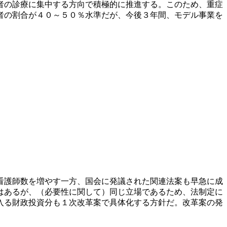
者の診療に集中する方向で積極的に推進する。このため、重症
者の割合が４０～５０％水準だが、今後３年間、モデル事業を
看護師数を増やす一方、国会に発議された関連法案も早急に成
はあるが、（必要性に関して）同じ立場であるため、法制定に
入る財政投資分も１次改革案で具体化する方針だ。改革案の発