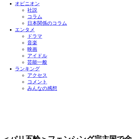
オピニオン
社説
コラム
日本関係のコラム
エンタメ
ドラマ
音楽
映画
アイドル
芸能一般
ランキング
アクセス
コメント
みんなの感想
＜パリ五輪＞フェンシング宗主国で金