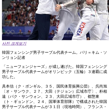
사진 크게보기
韓国フェンシング男子サーブル代表チーム。パリ＝キム・ソ
ンリョン記者
「ニューフェンジャーズ」が成し遂げた。韓国フェンシング
男子サーブル代表チームがオリンピック（五輪）３連覇に成
功した。
具本佶（ク・ボンギル、３５、国民体育振興公団）、呉尚旭
〔オ・サンウク、２７、大田（テジョン）広域市庁〕、朴相
遠（パク・サンウォン、２３、大田広域市庁）、都憼東
（ト・ギョンドン、２４、国軍体育部隊）で構成された韓国
男子サーブル代表チームが３１日（現地時間）、フランス・