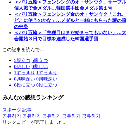
＜パリ五輪＞フェンシングのオ・サンウク、サーブル
個人戦で金メダル…韓国選手団金メダル第１号
＜パリ五輪＞フェンシング金のオ・サンウク「これ、
どこに使うのかな」…メダルと一緒にもらった謎の箱
の中身
＜パリ五輪＞「主種目はまだ始まってもいない」…大
会開始３日で目標を達成した韓国選手団
この記事を読んで…
5
腹立つ
5
腹立つ
0
悲しい
0
悲しい
1
すっきり
1
すっきり
0
興味深い
0
興味深い
0
役に立つ
0
役に立つ
みんなの感想ランキング
スポーツ 記事
공유하기
공유하기
공유하기
공유하기
공유하기
リンクコピーが完了しました。