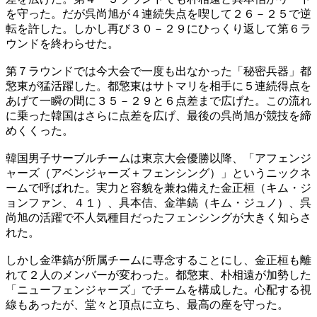
を守った。だが呉尚旭が４連続失点を喫して２６－２５で逆
転を許した。しかし再び３０－２９にひっくり返して第６ラ
ウンドを終わらせた。
第７ラウンドでは今大会で一度も出なかった「秘密兵器」都
憼東が猛活躍した。都憼東はサトマリを相手に５連続得点を
あげて一瞬の間に３５－２９と６点差まで広げた。この流れ
に乗った韓国はさらに点差を広げ、最後の呉尚旭が競技を締
めくくった。
韓国男子サーブルチームは東京大会優勝以降、「アフェンジ
ャーズ（アベンジャーズ＋フェンシング）」というニックネ
ームで呼ばれた。実力と容貌を兼ね備えた金正桓（キム・ジ
ョンファン、４１）、具本佶、金準鎬（キム・ジュノ）、呉
尚旭の活躍で不人気種目だったフェンシングが大きく知らさ
れた。
しかし金準鎬が所属チームに専念することにし、金正桓も離
れて２人のメンバーが変わった。都憼東、朴相遠が加勢した
「ニューフェンジャーズ」でチームを構成した。心配する視
線もあったが、堂々と頂点に立ち、最高の座を守った。