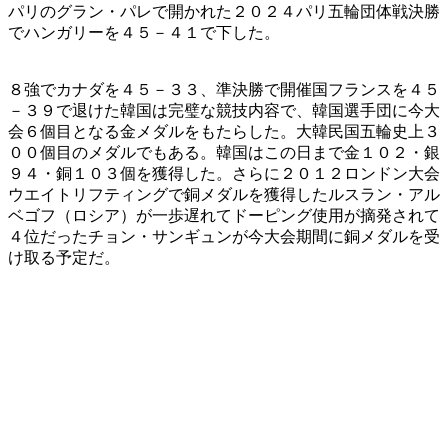
パリのグラン・パレで開かれた２０２４パリ五輪団体戦決勝
でハンガリーを４５－４１で下した。
８強でカナダを４５－３３、準決勝で開催国フランスを４５
－３９で退けた韓国は完璧な競技内容で、韓国選手団に今大
会６個目となる金メダルをもたらした。大韓民国五輪史上３
００個目のメダルでもある。韓国はこの日まで金１０２・銀
９４・銅１０３個を獲得した。さらに２０１２ロンドン大会
ウエイトリフティングで銅メダルを獲得したルスラン・アル
ベゴフ（ロシア）が一歩遅れてドーピング使用が摘発されて
４位だったチョン・サンギュンが今大会期間に銅メダルを受
け取る予定だ。