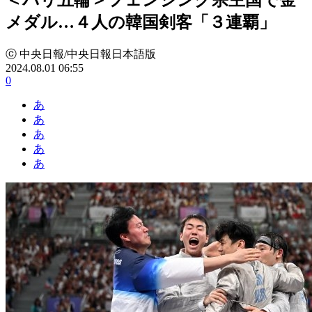
メダル…４人の韓国剣客「３連覇」
ⓒ 中央日報/中央日報日本語版
2024.08.01 06:55
0
あ
あ
あ
あ
あ