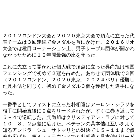
２０１２ロンドン大会と２０２０東京大会で頂点に立った代
表チームは３回連続で金メダルを首にかけた。２０１６リオ
大会では種目ローテーション上、男子サーブル団体が開かれ
なかったために１２年間最強の座を守った。
これに先立って開かれた個人戦で頂点に立った呉尚旭は韓国
フェンシングで初めて２冠を占めた。あわせて団体戦で３回
（２０１２ロンドン、２０２０東京、２０２４パリ）優勝し
た具本佶と同じく、初めて金メダル３個を獲得した選手にな
った。
一番手としてフィストに立った朴相遠はアーロン・シラジを
相手に開始直後に２点をリードされたが、すぐに巻き返して
５－４で逆転した。呉尚旭はクリスティアン・ラブに対して
１０－８、２点差に広げた。ベテランの具本佶は互いをよく
知るアンドラーシュ・サトマリとの対決で１５－１１まで点
差を広げた。第４・５ラウンドでも朴相遠と具本佶がリード