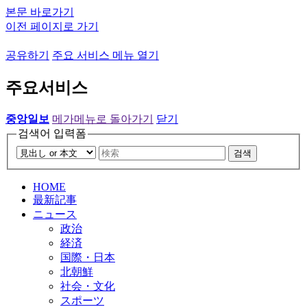
본문 바로가기
이전 페이지로 가기
공유하기
주요 서비스 메뉴 열기
주요서비스
중앙일보
메가메뉴로 돌아가기
닫기
검색어 입력폼
검색
HOME
最新記事
ニュース
政治
経済
国際・日本
北朝鮮
社会・文化
スポーツ