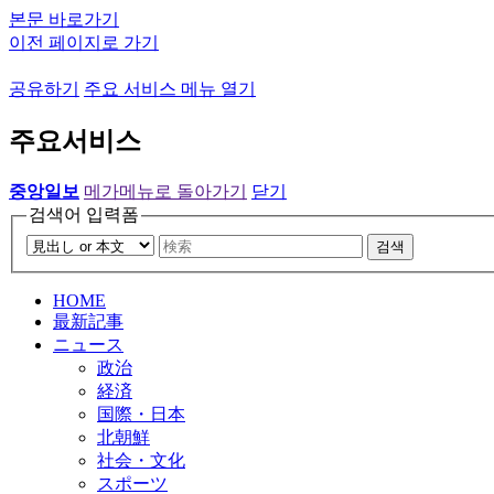
본문 바로가기
이전 페이지로 가기
공유하기
주요 서비스 메뉴 열기
주요서비스
중앙일보
메가메뉴로 돌아가기
닫기
검색어 입력폼
검색
HOME
最新記事
ニュース
政治
経済
国際・日本
北朝鮮
社会・文化
スポーツ