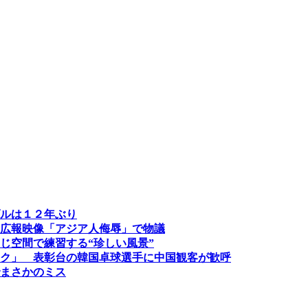
ルは１２年ぶり
広報映像「アジア人侮辱」で物議
じ空間で練習する“珍しい風景”
ク」 表彰台の韓国卓球選手に中国観客が歓呼
まさかのミス