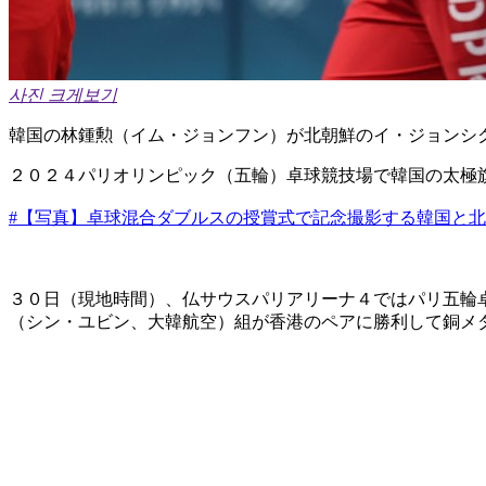
사진 크게보기
韓国の林鍾勲（イム・ジョンフン）が北朝鮮のイ・ジョンシ
２０２４パリオリンピック（五輪）卓球競技場で韓国の太極
#【写真】卓球混合ダブルスの授賞式で記念撮影する韓国と
３０日（現地時間）、仏サウスパリアリーナ４ではパリ五輪
（シン・ユビン、大韓航空）組が香港のペアに勝利して銅メ