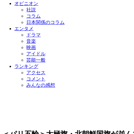
オピニオン
社説
コラム
日本関係のコラム
エンタメ
ドラマ
音楽
映画
アイドル
芸能一般
ランキング
アクセス
コメント
みんなの感想
＜パリ五輪＞太極旗・北朝鮮国旗が並ん