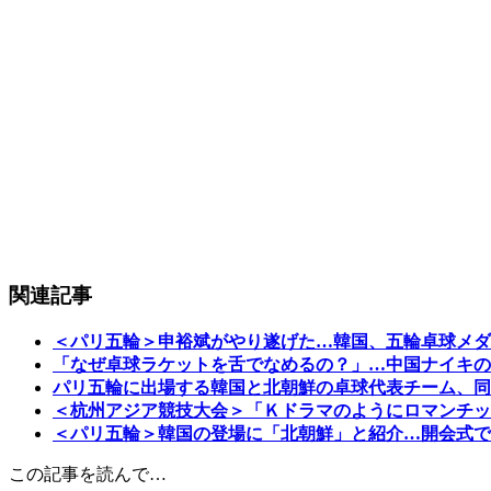
関連記事
＜パリ五輪＞申裕斌がやり遂げた…韓国、五輪卓球メダ
「なぜ卓球ラケットを舌でなめるの？」…中国ナイキの
パリ五輪に出場する韓国と北朝鮮の卓球代表チーム、同
＜杭州アジア競技大会＞「Ｋドラマのようにロマンチッ
＜パリ五輪＞韓国の登場に「北朝鮮」と紹介…開会式で
この記事を読んで…