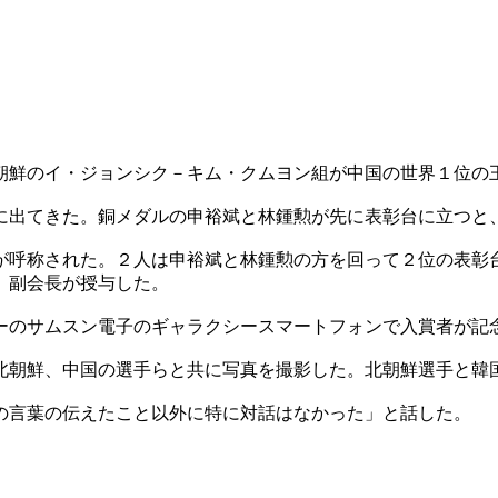
朝鮮のイ・ジョンシク－キム・クムヨン組が中国の世界１位の
に出てきた。銅メダルの申裕斌と林鍾勲が先に表彰台に立つと
が呼称された。２人は申裕斌と林鍾勲の方を回って２位の表彰
）副会長が授与した。
ーのサムスン電子のギャラクシースマートフォンで入賞者が記
北朝鮮、中国の選手らと共に写真を撮影した。北朝鮮選手と韓
の言葉の伝えたこと以外に特に対話はなかった」と話した。