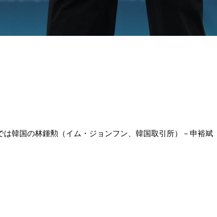
では韓国の林鍾勲（イム・ジョンフン、韓国取引所）－申裕斌