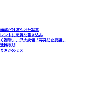
極旗だけぼやけた写真
レントに悪質な書き込み
く謝罪」、尹大統領「再発防止要請」
遺憾表明
まさかのミス