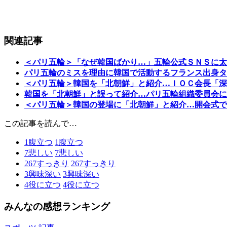
関連記事
＜パリ五輪＞「なぜ韓国ばかり…」五輪公式ＳＮＳに太
パリ五輪のミスを理由に韓国で活動するフランス出身タ
＜パリ五輪＞韓国を「北朝鮮」と紹介…ＩＯＣ会長「深
韓国を「北朝鮮」と誤って紹介…パリ五輪組織委員会に
＜パリ五輪＞韓国の登場に「北朝鮮」と紹介…開会式で
この記事を読んで…
1
腹立つ
1
腹立つ
7
悲しい
7
悲しい
267
すっきり
267
すっきり
3
興味深い
3
興味深い
4
役に立つ
4
役に立つ
みんなの感想ランキング