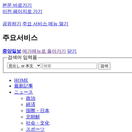
본문 바로가기
이전 페이지로 가기
공유하기
주요 서비스 메뉴 열기
주요서비스
중앙일보
메가메뉴로 돌아가기
닫기
검색어 입력폼
검색
HOME
最新記事
ニュース
政治
経済
国際・日本
北朝鮮
社会・文化
スポーツ