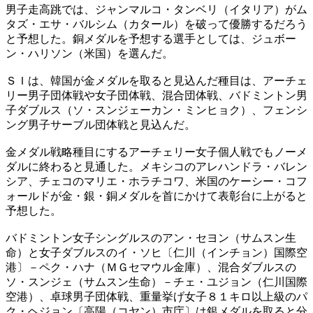
男子走高跳では、ジャンマルコ・タンベリ（イタリア）がム
タズ・エサ・バルシム（カタール）を破って優勝するだろう
と予想した。銅メダルを予想する選手としては、ジュボー
ン・ハリソン（米国）を選んだ。
ＳＩは、韓国が金メダルを取ると見込んだ種目は、アーチェ
リー男子団体戦や女子団体戦、混合団体戦、バドミントン男
子ダブルス（ソ・スンジェーカン・ミンヒョク）、フェンシ
ング男子サーブル団体戦と見込んだ。
金メダル戦略種目にするアーチェリー女子個人戦でもノーメ
ダルに終わると見通した。メキシコのアレハンドラ・バレン
シア、チェコのマリエ・ホラチコワ、米国のケーシー・コフ
ォールドが金・銀・銅メダルを首にかけて表彰台に上がると
予想した。
バドミントン女子シングルスのアン・セヨン（サムスン生
命）と女子ダブルスのイ・ソヒ〔仁川（インチョン）国際空
港〕－ペク・ハナ（ＭＧセマウル金庫）、混合ダブルスの
ソ・スンジェ（サムスン生命）－チェ・ユジョン（仁川国際
空港）、卓球男子団体戦、重量挙げ女子８１キロ以上級のパ
ク・ヘジョン〔高陽（コヤン）市庁〕は銀メダルを取ると分