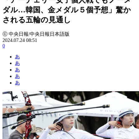
ダル…韓国、金メダル５個予想」驚か
される五輪の見通し
ⓒ 中央日報/中央日報日本語版
2024.07.24 08:51
0
あ
あ
あ
あ
あ