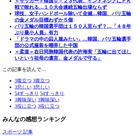
＜サッカー＞韓国Ｕ－２３代表、インドネシアにＰＫ
戦で敗れる…１０大会連続五輪出場ならず
球技、女子ハンドボール除いて全滅…韓国、パリ五輪
の金メダル目標わずか５個
パリ五輪の韓国選手団は１５０人至らず？…「４８年
ぶり最小人員」有力
「ドラマの中の囚人服みたい」…韓国、パリ五輪選手
団の公式服装を嘲弄した中国
＜柔道＞在日同胞韓国代表の許海実「五輪に出てほし
いという祖母の遺言、金メダルで守る」
この記事を読んで…
3
腹立つ
3
腹立つ
3
悲しい
3
悲しい
54
すっきり
54
すっきり
3
興味深い
3
興味深い
3
役に立つ
3
役に立つ
みんなの感想ランキング
スポーツ 記事