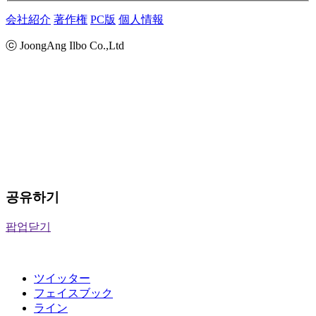
会社紹介
著作権
PC版
個人情報
ⓒ JoongAng Ilbo Co.,Ltd
공유하기
팝업닫기
ツイッター
フェイスブック
ライン