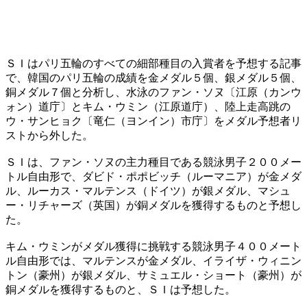
ＳＩはパリ五輪のすべての細部種目の入賞者を予想する記事
で、韓国のパリ五輪の成績を金メダル５個、銀メダル５個、
銅メダル７個と分析し、水泳のファン・ソヌ〔江原（カンウ
ォン）道庁〕とキム・ウミン（江原道庁）、陸上走高跳の
ウ・サンヒョク〔竜仁（ヨンイン）市庁〕をメダル予想者リ
ストから外した。
ＳＩは、ファン・ソヌの主力種目である競泳男子２００メー
トル自由形で、ダビド・ポポビッチ（ルーマニア）が金メダ
ル、ルーカス・マルテンス（ドイツ）が銀メダル、マシュ
ー・リチャーズ（英国）が銅メダルを獲得するものと予想し
た。
キム・ウミンがメダル獲得に挑戦する競泳男子４００メート
ル自由形では、マルテンスが金メダル、イライザ・ウィニン
トン（豪州）が銀メダル、サミュエル・ショート（豪州）が
銅メダルを獲得するものと、ＳＩは予想した。