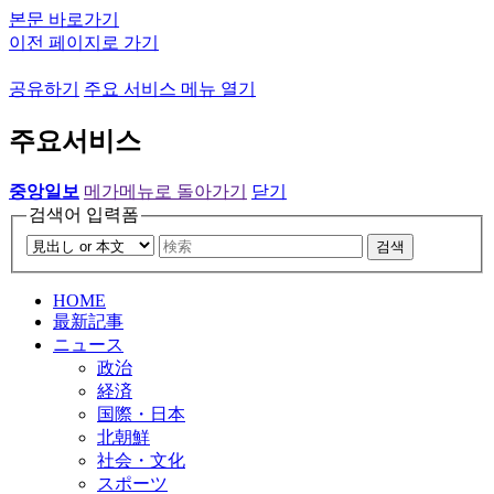
본문 바로가기
이전 페이지로 가기
공유하기
주요 서비스 메뉴 열기
주요서비스
중앙일보
메가메뉴로 돌아가기
닫기
검색어 입력폼
검색
HOME
最新記事
ニュース
政治
経済
国際・日本
北朝鮮
社会・文化
スポーツ