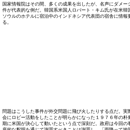
国家情報院はその間、多くの成果を出したが、名声にダメー
件が代表的な例だ。韓国系米国人ロバート・キム氏が在米韓
ソウルのホテルに宿泊中のインドネシア代表団の宿舎に情報
る。
問題はこうした事件が外交問題に飛び火したりする点だ。実
会にロビー活動をしたことが明らかになった１９７６年の朴
期に米国が決心して動いたという点で深刻だ。政府は今回の
底的な釈明を通じて謝罪すべきことは謝罪し、「雨降って地