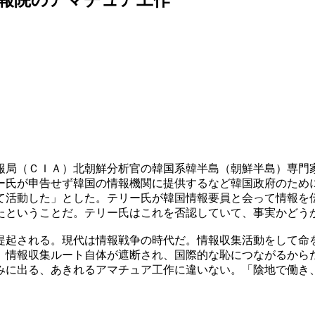
報局（ＣＩＡ）北朝鮮分析官の韓国系韓半島（朝鮮半島）専門
ー氏が申告せず韓国の情報機関に提供するなど韓国政府のため
て活動した」とした。テリー氏が韓国情報要員と会って情報を
たということだ。テリー氏はこれを否認していて、事実かどう
提起される。現代は情報戦争の時代だ。情報収集活動をして命
、情報収集ルート自体が遮断され、国際的な恥につながるから
みに出る、あきれるアマチュア工作に違いない。「陰地で働き