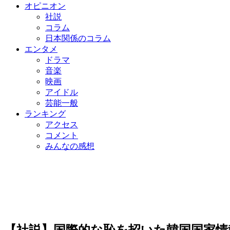
オピニオン
社説
コラム
日本関係のコラム
エンタメ
ドラマ
音楽
映画
アイドル
芸能一般
ランキング
アクセス
コメント
みんなの感想
【社説】国際的な恥を招いた韓国国家情