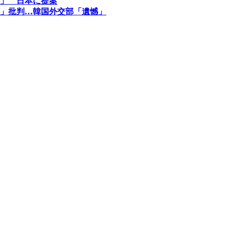
」 日本に提案
」批判…韓国外交部「遺憾」