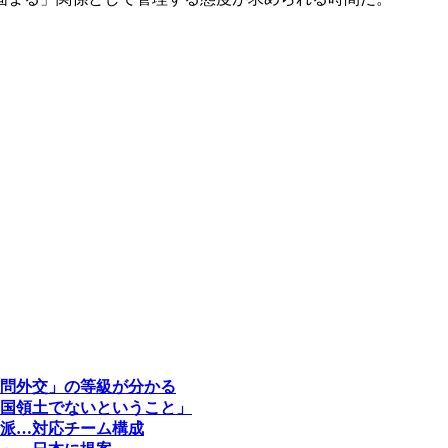
問外交」の等級が分かる
国領土でないということ」
派…対応チーム構成