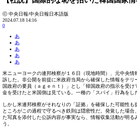
ⓒ 中央日報/中央日報日本語版
2024.07.18 14:16
0
あ
あ
あ
あ
あ
米ニューヨークの連邦検察が１６日（現地時間）、元中央情
訴した。非公開を前提に米政府当局から確保した情報をテリ
国政府の要員（ａｇｅｎｔ）」とし「韓国政府の指示を受け
金を受けたと米国側は見ている。一種の「スパイ」行為をし
しかし米連邦検察がそれなりの「証拠」を確保した可能性も
ところがこの過程で守るべき鉄則は隠密性だ。発覚した場合
た写真を添付した公訴内容が事実なら、情報収集活動が明る
う。