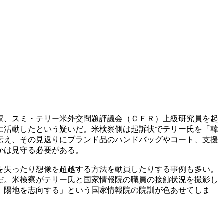
家、スミ・テリー米外交問題評議会（ＣＦＲ）上級研究員を起
に活動したという疑いだ。米検察側は起訴状でテリー氏を「韓
伝え、その見返りにブランド品のハンドバッグやコート、支援
かは見守る必要がある。
を失ったり想像を超越する方法を動員したりする事例も多い。
だ。米検察がテリー氏と国家情報院の職員の接触状況を撮影し
、陽地を志向する」という国家情報院の院訓が色あせてしま