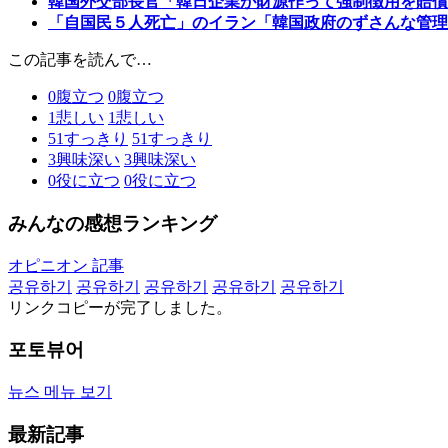
韓国外交部長官「韓日企業が財源作って強制徴用を賠償
「自国民５人死亡」のイラン「韓国政府のずさんな管理
この記事を読んで…
0
腹立つ
0
腹立つ
1
悲しい
1
悲しい
51
すっきり
51
すっきり
3
興味深い
3
興味深い
0
役に立つ
0
役に立つ
みんなの感想ランキング
オピニオン 記事
공유하기
공유하기
공유하기
공유하기
공유하기
リンクコピーが完了しました。
포토뷰어
뉴스 메뉴 보기
最新記事