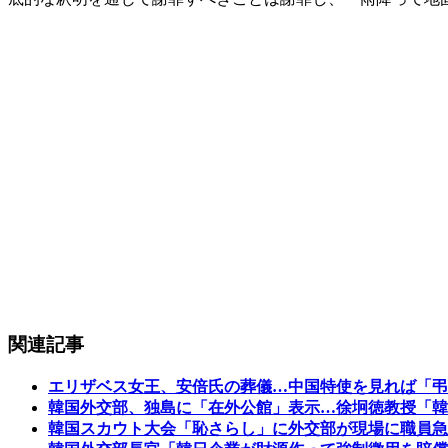
関連記事
エリザベス女王、安倍氏の葬儀…中国特使を見れば「弔
韓国外交部、独島に「在外公館」表示…徐坰徳教授「韓
韓国スカウト大会「恥さらし」に外交部が現場に職員急