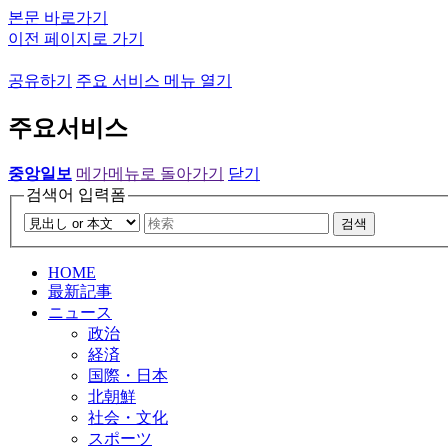
본문 바로가기
이전 페이지로 가기
공유하기
주요 서비스 메뉴 열기
주요서비스
중앙일보
메가메뉴로 돌아가기
닫기
검색어 입력폼
검색
HOME
最新記事
ニュース
政治
経済
国際・日本
北朝鮮
社会・文化
スポーツ