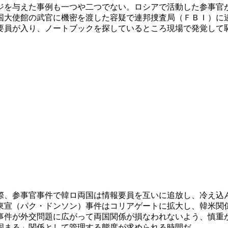
ジを与えた事例も一つや二つでない。ロシアで活動した参事官
国大使館の武官に機密を渡した容疑で連邦捜査局（ＦＢＩ）に
要員が入り、ノートブックを探しているところ現場で発覚して
際、参事官事件で韓ロ両国は情報要員を互いに追放し、冷え込
東宣（パク・ドンソン）事件はコリアゲートに拡大し、韓米関
事件が外交問題に広がって両国関係が損なわれないよう、慎重
固まる」関係として管理する態度が求められる時間だ。