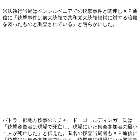
米法執行当局はペンシルベニアでの銃撃事件と関連しＡＰ通
信に「銃撃事件は前大統領で共和党大統領候補に対する暗殺
を図ったものと調査されている」と明らかにした。
バトラー郡地方検事のリチャード・ゴールディンガー氏は
「銃撃容疑者は現場で死亡し、現場にいた集会参加者の最小
１人が死亡した」と伝えた。匿名の捜査当局者もＡＰ通信に
「銃撃犯は集会参加者ではなく、銃撃後に現場にいた警護チ