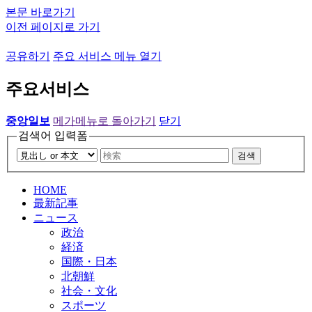
본문 바로가기
이전 페이지로 가기
공유하기
주요 서비스 메뉴 열기
주요서비스
중앙일보
메가메뉴로 돌아가기
닫기
검색어 입력폼
검색
HOME
最新記事
ニュース
政治
経済
国際・日本
北朝鮮
社会・文化
スポーツ