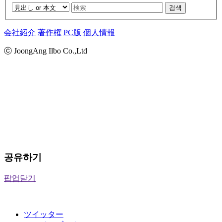
검색
会社紹介
著作権
PC版
個人情報
ⓒ JoongAng Ilbo Co.,Ltd
공유하기
팝업닫기
ツイッター