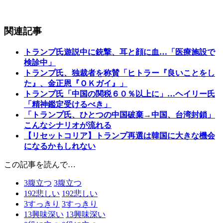
関連記事
トランプ氏遊説中に銃撃、耳と顔に血…「医療施設で
検診中」
トランプ氏、独裁者を称賛「ヒトラー『良いことをし
た』、金正恩『ＯＫガイ』」
トランプ氏「中国の関税６０％以上に」…ヘイリー氏
「精神鑑定受けるべき」
「トランプ氏、ひとつの中国破棄→中国、台湾封鎖」
こんなシナリオが流れる
【リセットコリア】トランプ再選は韓国に大きな機会
になるかもしれない
この記事を読んで…
3
腹立つ
3
腹立つ
192
悲しい
192
悲しい
3
すっきり
3
すっきり
13
興味深い
13
興味深い