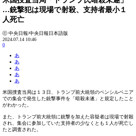
…銃撃犯は現場で射殺、支持者最小１
人死亡
ⓒ 中央日報/中央日報日本語版
2024.07.14 10:46
0
あ
あ
あ
あ
あ
米国捜査当局は１３日、トランプ前大統領のペンシルベニア
での集会で発生した銃撃事件を「暗殺未遂」と規定したこと
がわかった。
また、トランプ前大統領に銃撃を加えた容疑者は現場で射殺
され、集会に参加していた支持者の少なくとも１人が死亡し
たと調査された。