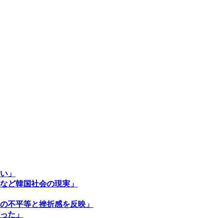
い」
など韓国社会の現実」
の不平等と挫折感を反映」
った」