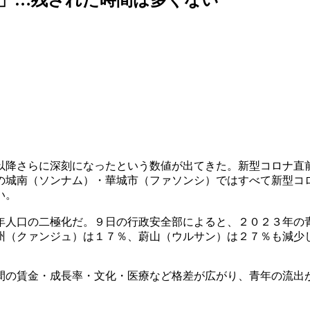
以降さらに深刻になったという数値が出てきた。新型コロナ直
の城南（ソンナム）・華城市（ファソンシ）ではすべて新型コ
い。
年人口の二極化だ。９日の行政安全部によると、２０２３年の
州（クァンジュ）は１７％、蔚山（ウルサン）は２７％も減少
間の賃金・成長率・文化・医療など格差が広がり、青年の流出