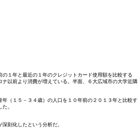
前の１年と最近の１年のクレジットカード使用額を比較する
ロナ以前より消費が増えている。半面、６大広域市の大学近隣
青年（１５－３４歳）の人口を１０年前の２０１３年と比較す
した。
が深刻化したという分析だ。