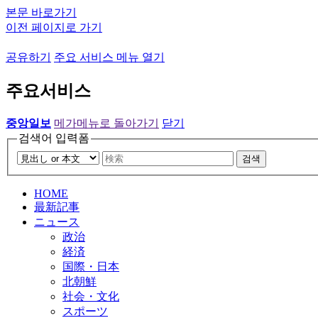
본문 바로가기
이전 페이지로 가기
공유하기
주요 서비스 메뉴 열기
주요서비스
중앙일보
메가메뉴로 돌아가기
닫기
검색어 입력폼
검색
HOME
最新記事
ニュース
政治
経済
国際・日本
北朝鮮
社会・文化
スポーツ