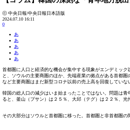
ⓒ 中央日報/中央日報日本語版
2024.07.10 16:11
0
あ
あ
あ
あ
あ
首都圏に人口と経済的な機会が集中する現象がエンデミック
と、ソウルの主要商圏のほか、先端産業の拠点がある首都圏
など主要商圏はまだ新型コロナ以前の売上高を回復していな
韓国の総人口の減少はいま始まったことではない。問題は青
ると、釜山（プサン）は２５％、大邱（テグ）は２２％、光
その大部分はソウルと首都圏に移った。首都圏と非首都圏の