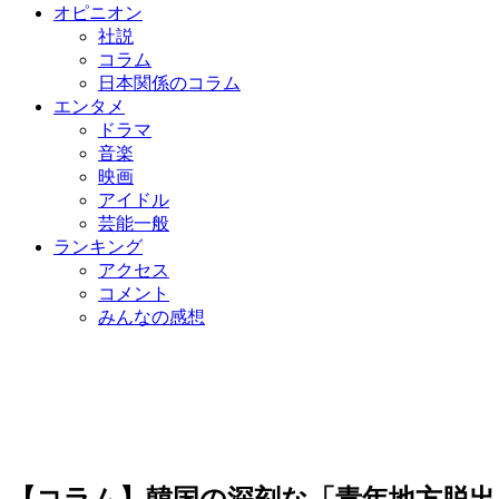
オピニオン
社説
コラム
日本関係のコラム
エンタメ
ドラマ
音楽
映画
アイドル
芸能一般
ランキング
アクセス
コメント
みんなの感想
【コラム】韓国の深刻な「青年地方脱出