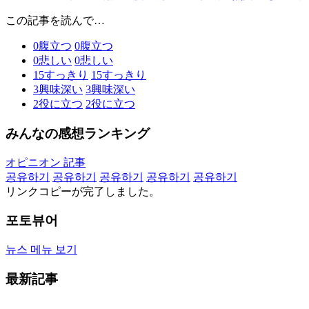
この記事を読んで…
0
腹立つ
0
腹立つ
0
悲しい
0
悲しい
15
すっきり
15
すっきり
3
興味深い
3
興味深い
2
役に立つ
2
役に立つ
みんなの感想ランキング
オピニオン 記事
공유하기
공유하기
공유하기
공유하기
공유하기
リンクコピーが完了しました。
포토뷰어
뉴스 메뉴 보기
最新記事