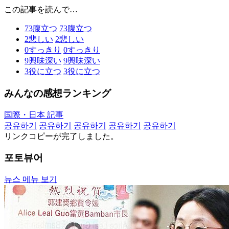
この記事を読んで…
73
腹立つ
73
腹立つ
2
悲しい
2
悲しい
0
すっきり
0
すっきり
9
興味深い
9
興味深い
3
役に立つ
3
役に立つ
みんなの感想ランキング
国際・日本 記事
공유하기
공유하기
공유하기
공유하기
공유하기
リンクコピーが完了しました。
포토뷰어
뉴스 메뉴 보기