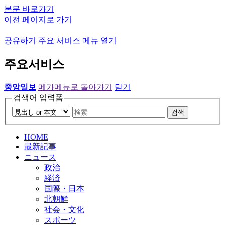
본문 바로가기
이전 페이지로 가기
공유하기
주요 서비스 메뉴 열기
주요서비스
중앙일보
메가메뉴로 돌아가기
닫기
검색어 입력폼
검색
HOME
最新記事
ニュース
政治
経済
国際・日本
北朝鮮
社会・文化
スポーツ