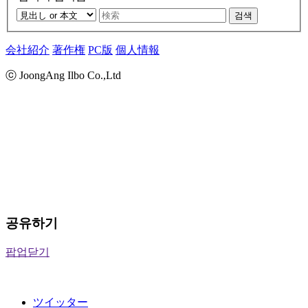
검색
会社紹介
著作権
PC版
個人情報
ⓒ JoongAng Ilbo Co.,Ltd
공유하기
팝업닫기
ツイッター