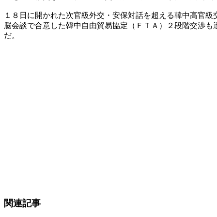
１８日に開かれた次官級外交・安保対話を超える韓中高官級
脳会談で合意した韓中自由貿易協定（ＦＴＡ）２段階交渉も
だ。
関連記事