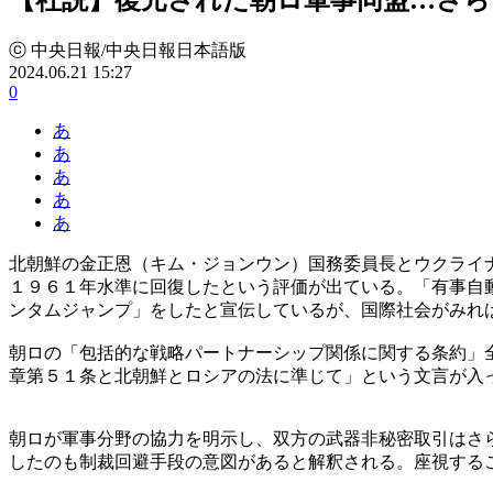
ⓒ 中央日報/中央日報日本語版
2024.06.21 15:27
0
あ
あ
あ
あ
あ
北朝鮮の金正恩（キム・ジョンウン）国務委員長とウクライ
１９６１年水準に回復したという評価が出ている。「有事自
ンタムジャンプ」をしたと宣伝しているが、国際社会がみれ
朝ロの「包括的な戦略パートナーシップ関係に関する条約」
章第５１条と北朝鮮とロシアの法に準じて」という文言が入
朝ロが軍事分野の協力を明示し、双方の武器非秘密取引はさ
したのも制裁回避手段の意図があると解釈される。座視する