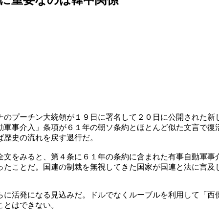
ナのプーチン大統領が１９日に署名して２０日に公開された新
動軍事介入」条項が６１年の朝ソ条約とほとんど似た文言で復
ば歴史の流れを戻す退行だ。
全文をみると、第４条に６１年の条約に含まれた有事自動軍事
ったことだ。国連の制裁を無視してきた国家が国連と法に言及
らに活発になる見込みだ。ドルでなくルーブルを利用して「西
ことはできない。