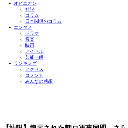
オピニオン
社説
コラム
日本関係のコラム
エンタメ
ドラマ
音楽
映画
アイドル
芸能一般
ランキング
アクセス
コメント
みんなの感想
【社説】復元された朝ロ軍事同盟…さら