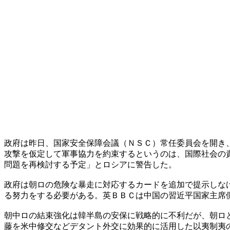
政府は昨日、国家安全保障会議（ＮＳＣ）常任委員会を開き
攻撃を仮定して軍事協力を約束するというのは、国際社会の
問題を再検討する予定」とロシアに警告した。
政府は朝ロの危険な暴走に対応するカードを追加で提示しな
る努力をする必要がある。英ＢＢＣは中国の習近平国家主席
朝中ロの結束強化は韓半島の安保に戦略的に不利だが、朝ロ
藤を米中修交などデタント外交に効果的に活用した以夷制夷