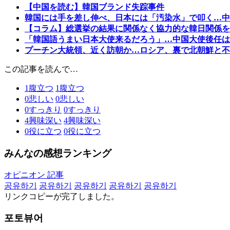
【中国を読む】韓国ブランド失踪事件
韓国には手を差し伸べ、日本には「汚染水」で叩く…中
【コラム】総選挙の結果に関係なく協力的な韓日関係を
「韓国語うまい日本大使来るだろう」…中国大使後任は
プーチン大統領、近く訪朝か…ロシア、裏で北朝鮮と不
この記事を読んで…
1
腹立つ
1
腹立つ
0
悲しい
0
悲しい
0
すっきり
0
すっきり
4
興味深い
4
興味深い
0
役に立つ
0
役に立つ
みんなの感想ランキング
オピニオン 記事
공유하기
공유하기
공유하기
공유하기
공유하기
リンクコピーが完了しました。
포토뷰어