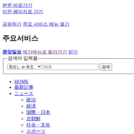
본문 바로가기
이전 페이지로 가기
공유하기
주요 서비스 메뉴 열기
주요서비스
중앙일보
메가메뉴로 돌아가기
닫기
검색어 입력폼
검색
HOME
最新記事
ニュース
政治
経済
国際・日本
北朝鮮
社会・文化
スポーツ