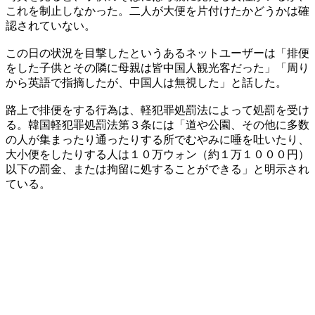
これを制止しなかった。二人が大便を片付けたかどうかは確
認されていない。
​この日の状況を目撃したというあるネットユーザーは「排便
をした子供とその隣に母親は皆中国人観光客だった」「周り
から英語で指摘したが、中国人は無視した」と話した。
​路上で排便をする行為は、軽犯罪処罰法によって処罰を受け
る。韓国軽犯罪処罰法第３条には「道や公園、その他に多数
の人が集まったり通ったりする所でむやみに唾を吐いたり、
大小便をしたりする人は１０万ウォン（約１万１０００円）
以下の罰金、または拘留に処することができる」と明示され
ている。