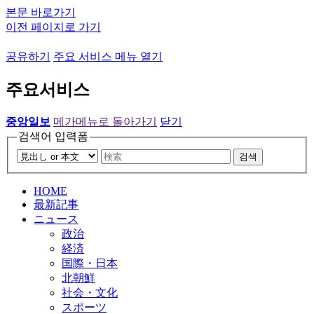
본문 바로가기
이전 페이지로 가기
공유하기
주요 서비스 메뉴 열기
주요서비스
중앙일보
메가메뉴로 돌아가기
닫기
검색어 입력폼
검색
HOME
最新記事
ニュース
政治
経済
国際・日本
北朝鮮
社会・文化
スポーツ