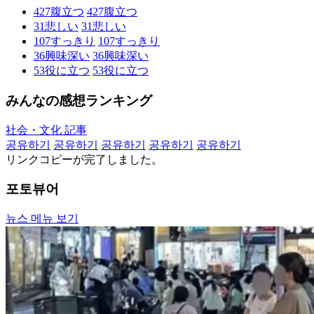
427
腹立つ
427
腹立つ
31
悲しい
31
悲しい
107
すっきり
107
すっきり
36
興味深い
36
興味深い
53
役に立つ
53
役に立つ
みんなの感想ランキング
社会・文化 記事
공유하기
공유하기
공유하기
공유하기
공유하기
リンクコピーが完了しました。
포토뷰어
뉴스 메뉴 보기