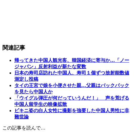
関連記事
帰ってきた中国人観光客、韓国経済に寄与か…「ノー
ジャパン」反射利益が新たな変数
日本の寿司店訪れた中国人、寿司１個ずつ放射能数値
測定し投稿
タイの王宮で娘を小便させた親…父親はバックパック
を見たら中国人か
「ウイグル弾圧が何だっていうんだ！」 声を荒げる
中国人留学生の映像拡散
ビキニ姿の白人女性に撮影を強要した中国人男性に非
難世論
この記事を読んで…