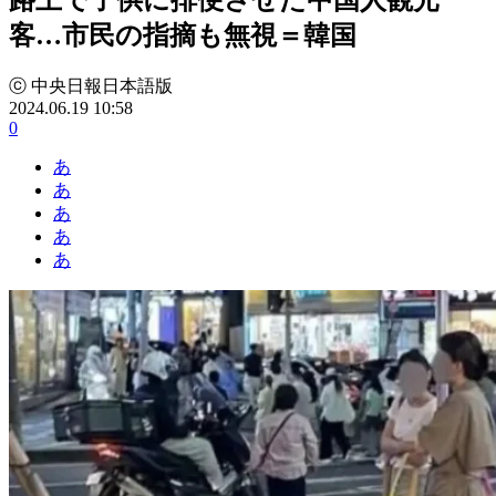
客…市民の指摘も無視＝韓国
ⓒ 中央日報日本語版
2024.06.19 10:58
0
あ
あ
あ
あ
あ