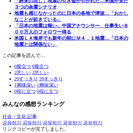
「終末の兆し」地震の引き金が引かれた…米国が見た
３つの余震シナリオ
地震も感じなかったのに日本の各地で津波…「おかし
なことが起きている」
「日本の地震は報い」中国アナウンサー、仕事失い８
００万人のフォロワー得る
米国ＬＡ海岸でも新年の朝にＭ４．１地震…「日本の
地震とは関係ない」
この記事を読んで…
0
腹立つ
0
腹立つ
2
悲しい
2
悲しい
29
すっきり
29
すっきり
1
興味深い
1
興味深い
0
役に立つ
0
役に立つ
みんなの感想ランキング
社会・文化 記事
공유하기
공유하기
공유하기
공유하기
공유하기
リンクコピーが完了しました。