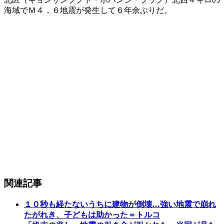
海域でＭ４．６地震が発生して６年余ぶりだ。
関連記事
１０秒も経たないうちに建物が倒壊…強い地震で崩れ
たがれき、子どもは助かった＝トルコ