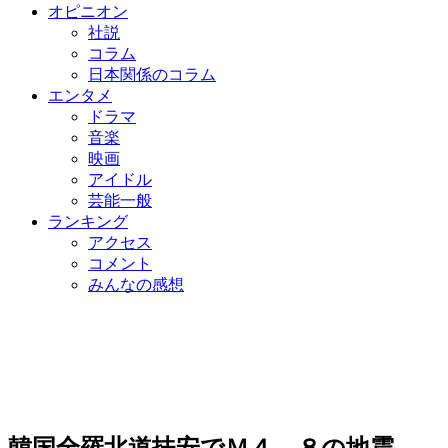
オピニオン
社説
コラム
日本関係のコラム
エンタメ
ドラマ
音楽
映画
アイドル
芸能一般
ランキング
アクセス
コメント
みんなの感想
韓国全羅北道扶安でＭ４．８の地震…