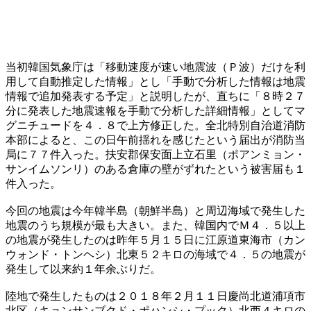
当初韓国気象庁は「移動速度が速い地震波（Ｐ波）だけを利
用して自動推定した情報」とし「手動で分析した情報は地震
情報で追加発表する予定」と説明したが、直ちに「８時２７
分に発表した地震速報を手動で分析した詳細情報」としてマ
グニチュードを４．８で上方修正した。全北特別自治道消防
本部によると、この日午前揺れを感じたという届出が消防当
局に７７件入った。扶安郡保安面上立石里（ポアンミョン・
サンイムソンリ）のある倉庫の壁がずれたという被害届も１
件入った。
今回の地震は今年韓半島（朝鮮半島）と周辺海域で発生した
地震のうち規模が最も大きい。また、韓国内でＭ４．５以上
の地震が発生したのは昨年５月１５日に江原道東海市（カン
ウォンド・トンヘシ）北東５２キロの海域で４．５の地震が
発生して以来約１年余ぶりだ。
陸地で発生したものは２０１８年２月１１日慶尚北道浦項市
北区（キョンサンブクド・ポハンシ・プック）北西４キロの