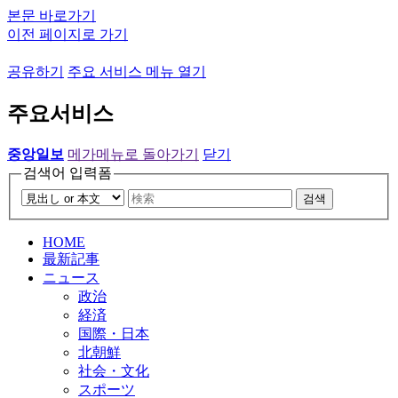
본문 바로가기
이전 페이지로 가기
공유하기
주요 서비스 메뉴 열기
주요서비스
중앙일보
메가메뉴로 돌아가기
닫기
검색어 입력폼
검색
HOME
最新記事
ニュース
政治
経済
国際・日本
北朝鮮
社会・文化
スポーツ