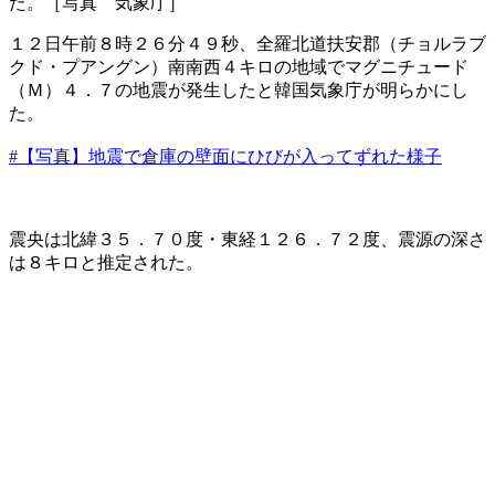
た。［写真 気象庁］
１２日午前８時２６分４９秒、全羅北道扶安郡（チョルラブ
クド・プアングン）南南西４キロの地域でマグニチュード
（Ｍ）４．７の地震が発生したと韓国気象庁が明らかにし
た。
#【写真】地震で倉庫の壁面にひびが入ってずれた様子
震央は北緯３５．７０度・東経１２６．７２度、震源の深さ
は８キロと推定された。