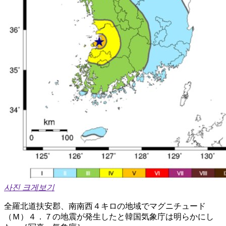
사진 크게보기
全羅北道扶安郡、南南西４キロの地域でマグニチュード
（Ｍ）４．７の地震が発生したと韓国気象庁は明らかにし