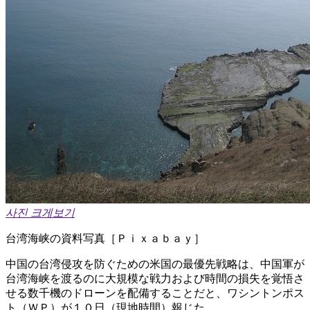
사진 크게보기
台湾海峡の資料写真［Ｐｉｘａｂａｙ］
中国の台湾侵攻を防ぐための米国の最優先戦略は、中国軍が
台湾海峡を渡るのに大規模な戦力および時間の損失を覚悟さ
せる数千機のドローンを配備することだと、ワシントンポス
ト（ＷＰ）が１０日（現地時間）報じた。