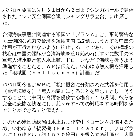
パパロ司令官は先月３１日から２日までシンガポールで開催
されたアジア安全保障会議（シャングリラ会合）に出席し
た。
台湾海峡事態に関連する米国の「プランＡ」は、事前警告な
く圧倒的な武力で台湾を短期間内に占領しようとする中国の
計画が実行されないように抑止することであり、その構想の
核心は中国の艦隊が台湾海峡を渡り始めればすぐに数千の米
軍無人潜水艇と無人水上艦、ドローンなどで海峡を覆うよう
準備することだと、ＷＰは伝えた。いわゆる無人機を活用し
た「地獄図（ｈｅｌｌｓｃａｐｅ）計画」だ。
パパロ司令官はＷＰに「私は機密に分類された武器を使用し
（台湾海峡を）『無人地獄』にすることを望む」とし「そう
することで（中国が台湾を侵攻する場合）１カ月間、彼らを
完全に悲惨な状況にし、我々がすべての対応をする時間を稼
ぐことができる」と伝えた。
このため米国防総省は水上および空中ドローンを具備するた
め、いわゆる「複製機（Ｒｅｐｌｉｃａｔｏｒ）」プログラ
ムに１０億ドル（約１５７０億円）を投入する計画だ。大量