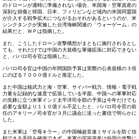
のドローンが適時に準備されない場合、米国海・空軍資産の
深刻な損傷と韓国、日本、フィリピンなど域内の米国同盟国
が介入する戦争拡大につながるおそれがあるというのが、米
シンクタンクが実施した台湾海峡関連の「ウォーゲーム」の
結果だと、ＷＰは指摘した。
また、こうしたドローン攻撃構想がまともに施行されるとし
ても、それだけでは中国の大規模な軍備拡張に対応できない
と、パパロ司令官は指摘した。
パパロ司令官は中国の年間国防予算は実際の公表規模の３倍
にのぼる７０００億ドルと推定した。
また中国は核武力と海・空軍、サイバー戦力、情報・電子戦
力量を記録的な速度で拡張している半面、中国への軍事対応
の先鋒に立つ米軍インド太平洋司令部の予算は今年だけでも
必要な金額より１１０億ドル不足したと、パパロ司令官の前
任のアキリーノ司令官が３月に議会に送った書信で明らかに
した。
また米軍は「空母キラー」の中国極超音速ミサイルを防ぐ信
頼できる手段を確保できず、米軍の宇宙資産は中国の攻撃に