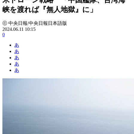
峡を渡れば『無人地獄』に」
ⓒ 中央日報/中央日報日本語版
2024.06.11 10:15
0
あ
あ
あ
あ
あ