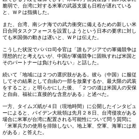
脆弱で、台湾に対する米軍の武器支援も日程が遅れている
と、ＷＰは指摘した。
また、台湾、南シナ海での武力衝突に備えるための新しい米
日合同タスクフォースを設置しようという日本の要求に対し
ても米国側の動きは遅いと、ＷＰは伝えた。
こうした状況でパパロ司令官は「誰もアジアでの軍備競争は
理想的だと考えないが、中国が軍備競争に固執すれば米国と
そのパートナーは負けられない」と話した。
続いて「地域には２つの選択肢がある。彼ら（中国）に服従
してその結果として自由の一部を放棄するか、最大限の武装
をすること」と明らかにした後、「２つの道は米国人の安保
と自由、福祉に直接的な含意がある」と述べた。
一方、タイムズ紙が４日（現地時間）に公開したインタビュ
ーによると、バイデン大統領は先月２８日、台湾侵攻がある
場合に米軍が台湾に配置される可能性について問う質問に
「米軍兵力の使用を排除しない。地上軍、空軍、海軍には差
がある」と答えた。