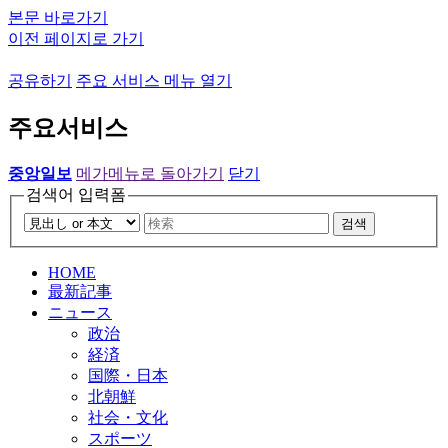
본문 바로가기
이전 페이지로 가기
공유하기
주요 서비스 메뉴 열기
주요서비스
중앙일보
메가메뉴로 돌아가기
닫기
검색어 입력폼
검색
HOME
最新記事
ニュース
政治
経済
国際・日本
北朝鮮
社会・文化
スポーツ