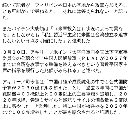
続いて記者が「フィリピンや日本の基地から攻撃を加えるこ
とも可能か」で尋ねると、「それには答えられない」と語っ
た。
またバイデン大統領は「（米軍投入は）状況によって異な
る」としながらも「私は習近平主席に米国は台湾独立を追求
しないという点を明確にした」と強調した。
３月２０日、アキリーノ米インド太平洋軍司令官は下院軍事
委員会の公聴会で「中国人民解放軍（ＰＬＡ）が２０２７年
までに台湾を攻撃する準備を終えるべきという習近平国家主
席の指示を履行した兆候がみられる」と述べた。
アキリーノ司令官は「中国は経済成長鈍化の中でも公式国防
予算が２２３０億ドルを超えた」とし「過去３年間に中国が
戦闘機４００機以上と２０隻以上の主要軍艦を追加し、２０
２０年以降、弾道ミサイルと巡航ミサイルの備蓄量も２倍以
上に増やした」と説明した。特に中国が核兵器を２０２０年
比で１００％増やしたことが最も懸念されると強調した。