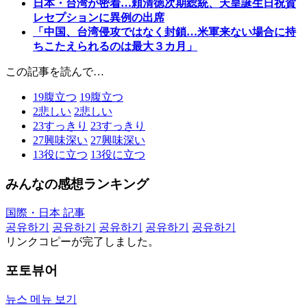
日本・台湾が密着…頼清徳次期総統、天皇誕生日祝賀
レセプションに異例の出席
「中国、台湾侵攻ではなく封鎖…米軍来ない場合に持
ちこたえられるのは最大３カ月」
この記事を読んで…
19
腹立つ
19
腹立つ
2
悲しい
2
悲しい
23
すっきり
23
すっきり
27
興味深い
27
興味深い
13
役に立つ
13
役に立つ
みんなの感想ランキング
国際・日本 記事
공유하기
공유하기
공유하기
공유하기
공유하기
リンクコピーが完了しました。
포토뷰어
뉴스 메뉴 보기