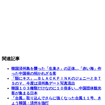
関連記事
韓国済州島を襲った「生臭さ」の正体…「赤い海」作
った中国発の招かれざる客
「額にキス」…ＢＬＡＣＫＰＩＮＫのジェニーとＢＴ
ＳのＶ、今度は済州島デート写真流出
韓国１０３種類だけなのに１０倍多い…中国団体観光
客が集まる日本
「台風」取り込んでさらに強くなった台風１１号、き
ょう韓国・済州を強打