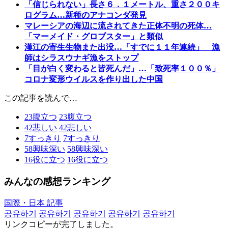
「信じられない」長さ６．１メートル、重さ２００キ
ログラム…新種のアナコンダ発見
マレーシアの海辺に流されてきた正体不明の死体…
「マーメイド・グロブスター」と類似
漢江の寄生生物また出没…「すでに１１年連続」 漁
師はシラスウナギ漁をストップ
「目が白く変わると皆死んだ」…「致死率１００％」
コロナ変形ウイルスを作り出した中国
この記事を読んで…
23
腹立つ
23
腹立つ
42
悲しい
42
悲しい
7
すっきり
7
すっきり
58
興味深い
58
興味深い
16
役に立つ
16
役に立つ
みんなの感想ランキング
国際・日本 記事
공유하기
공유하기
공유하기
공유하기
공유하기
リンクコピーが完了しました。