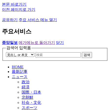
본문 바로가기
이전 페이지로 가기
공유하기
주요 서비스 메뉴 열기
주요서비스
중앙일보
메가메뉴로 돌아가기
닫기
검색어 입력폼
검색
HOME
最新記事
ニュース
政治
経済
国際・日本
北朝鮮
社会・文化
スポーツ