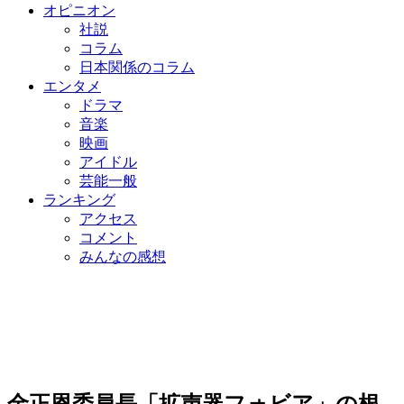
オピニオン
社説
コラム
日本関係のコラム
エンタメ
ドラマ
音楽
映画
アイドル
芸能一般
ランキング
アクセス
コメント
みんなの感想
金正恩委員長「拡声器フォビア」の根