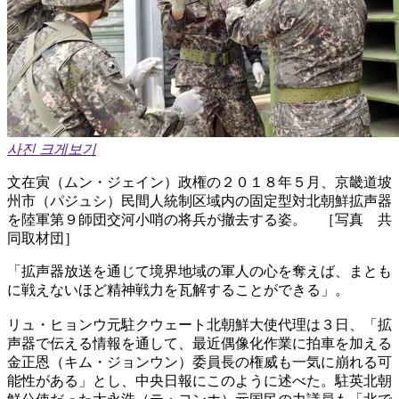
사진 크게보기
文在寅（ムン・ジェイン）政権の２０１８年５月、京畿道坡
州市（パジュシ）民間人統制区域内の固定型対北朝鮮拡声器
を陸軍第９師団交河小哨の将兵が撤去する姿。 ［写真 共
同取材団］
「拡声器放送を通じて境界地域の軍人の心を奪えば、まとも
に戦えないほど精神戦力を瓦解することができる」。
リュ・ヒョンウ元駐クウェート北朝鮮大使代理は３日、「拡
声器で伝える情報を通して、最近偶像化作業に拍車を加える
金正恩（キム・ジョンウン）委員長の権威も一気に崩れる可
能性がある」とし、中央日報にこのように述べた。駐英北朝