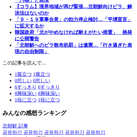
「汚物」と表現
【コラム】境界地域が再び緊張…北朝鮮向けビラ、解
決法はないのか
「９・１９軍事合意」の効力停止検討…「平壌宣言」
に拡大するか
韓国政府「北がやめなければ耐えがたい措置」 挑発
に公開警告
「北朝鮮へのビラ散布処罰」は違憲…「行き過ぎた表
現の自由制限」
この記事を読んで…
1
腹立つ
1
腹立つ
0
悲しい
0
悲しい
6
すっきり
6
すっきり
8
興味深い
8
興味深い
1
役に立つ
1
役に立つ
みんなの感想ランキング
北朝鮮 記事
공유하기
공유하기
공유하기
공유하기
공유하기