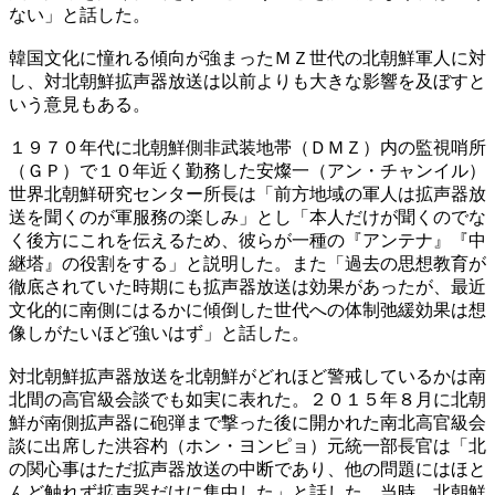
ない」と話した。
韓国文化に憧れる傾向が強まったＭＺ世代の北朝鮮軍人に対
し、対北朝鮮拡声器放送は以前よりも大きな影響を及ぼすと
いう意見もある。
１９７０年代に北朝鮮側非武装地帯（ＤＭＺ）内の監視哨所
（ＧＰ）で１０年近く勤務した安燦一（アン・チャンイル）
世界北朝鮮研究センター所長は「前方地域の軍人は拡声器放
送を聞くのが軍服務の楽しみ」とし「本人だけが聞くのでな
く後方にこれを伝えるため、彼らが一種の『アンテナ』『中
継塔』の役割をする」と説明した。また「過去の思想教育が
徹底されていた時期にも拡声器放送は効果があったが、最近
文化的に南側にはるかに傾倒した世代への体制弛緩効果は想
像しがたいほど強いはず」と話した。
対北朝鮮拡声器放送を北朝鮮がどれほど警戒しているかは南
北間の高官級会談でも如実に表れた。２０１５年８月に北朝
鮮が南側拡声器に砲弾まで撃った後に開かれた南北高官級会
談に出席した洪容杓（ホン・ヨンピョ）元統一部長官は「北
の関心事はただ拡声器放送の中断であり、他の問題にはほと
んど触れず拡声器だけに集中した」と話した。当時、北朝鮮