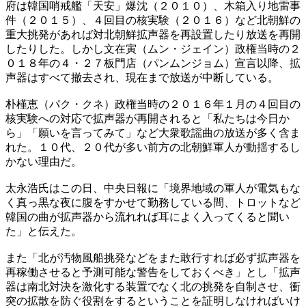
府は韓国哨戒艦「天安」爆沈（２０１０）、木箱入り地雷事
件（２０１５）、４回目の核実験（２０１６）など北朝鮮の
重大挑発があれば対北朝鮮拡声器を再設置したり放送を再開
したりした。しかし文在寅（ムン・ジェイン）政権当時の２
０１８年の４・２７板門店（パンムンジョム）宣言以降、拡
声器はすべて撤去され、現在まで放送が中断している。
朴槿恵（パク・クネ）政権当時の２０１６年１月の４回目の
核実験への対応で拡声器が再開されると「私たちは今日か
ら」「願いを言ってみて」など大衆歌謡曲の放送が多く含ま
れた。１０代、２０代が多い前方の北朝鮮軍人が動揺するし
かない理由だ。
太永浩氏はこの日、中央日報に「境界地域の軍人が電気もな
く真っ黒な夜に腹をすかせて勤務している間、トロットなど
韓国の曲が拡声器から流れれば耳によく入ってくると聞い
た」と伝えた。
また「北が汚物風船挑発などをまた敢行すれば必ず拡声器を
再稼働させると予測可能な警告をしておくべき」とし「拡声
器は南北対決を激化する装置でなく北の挑発を自制させ、衝
突の拡散を防ぐ役割をするということを証明しなければいけ