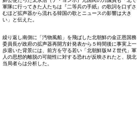
鮮公使だった太永浩（テ・ヨンホ）元国民の力議員も「北で
軍隊に行ってきた人たちは『二等兵の手紙』の歌詞を口ずさ
むほど拡声器から流れる韓国の歌とニュースの影響は大き
い」と伝えた。
繰り返し南側に「汚物風船」を飛ばした北朝鮮の金正恩国務
委員長が政府の拡声器再開方針発表から５時間後に事実上一
歩退いた背景には、前方を守る若い「北朝鮮版ＭＺ世代」軍
人の思想的離脱の可能性に対する恐れが反映されたと、脱北
当局者らは分析した。