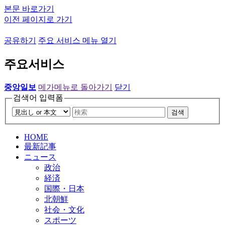
본문 바로가기
이전 페이지로 가기
공유하기
주요 서비스 메뉴 열기
주요서비스
중앙일보
메가메뉴로 돌아가기
닫기
검색어 입력폼
검색
HOME
最新記事
ニュース
政治
経済
国際・日本
北朝鮮
社会・文化
スポーツ