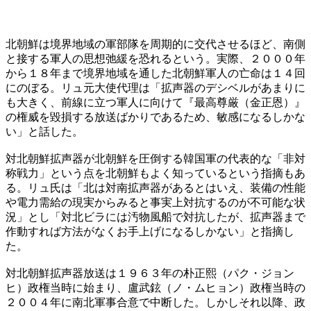
北朝鮮は境界地域の軍部隊を周期的に交代させるほど、南側
と接する軍人の思想弛緩を恐れるという。実際、２０００年
から１８年まで境界地域を通した北朝鮮軍人の亡命は１４回
にのぼる。リュ元大使代理は「拡声器のデシベルがあまりに
も大きく、前線に立つ軍人に向けて『最高尊厳（金正恩）』
の権威を毀損する放送ばかりであるため、敏感になるしかな
い」と話した。
対北朝鮮拡声器が北朝鮮を圧倒する韓国軍の代表的な「非対
称戦力」という点を北朝鮮もよく知っているという指摘もあ
る。リュ氏は「北は対南拡声器があるとはいえ、装備の性能
や電力需給の現実からみると事実上対抗するのが不可能な状
況」とし「対北ビラには汚物風船で対抗したが、拡声器まで
作動すれば方法がなくお手上げになるしかない」と指摘し
た。
対北朝鮮拡声器放送は１９６３年の朴正熙（パク・ジョン
ヒ）政権当時に始まり、盧武鉉（ノ・ムヒョン）政権当時の
２００４年に南北軍事合意で中断した。しかしそれ以降、政