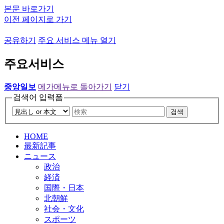
본문 바로가기
이전 페이지로 가기
공유하기
주요 서비스 메뉴 열기
주요서비스
중앙일보
메가메뉴로 돌아가기
닫기
검색어 입력폼
검색
HOME
最新記事
ニュース
政治
経済
国際・日本
北朝鮮
社会・文化
スポーツ