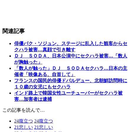
関連記事
俳優パク・ソジュン、ステージに乱入した観客からセ
クハラ被害…真顔で引き離す
ＤＪ ＳＯＤＡ、日本公演中にセクハラ被害…「数人
が胸触った」
「数人が触った」ＤＪ ＳＯＤＡセクハラ…日本の主
催者「映像ある、自首して」
フランスの国民的俳優ドパルデュー、北朝鮮訪問時に
１０歳の女児にもセクハラ
インド路上で韓国女性ユーチューバーがセクハラ被
害…加害者は逮捕
この記事を読んで…
24
腹立つ
24
腹立つ
21
悲しい
21
悲しい