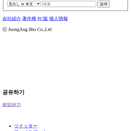
검색
会社紹介
著作権
PC版
個人情報
ⓒ JoongAng Ilbo Co.,Ltd
공유하기
팝업닫기
ツイッター