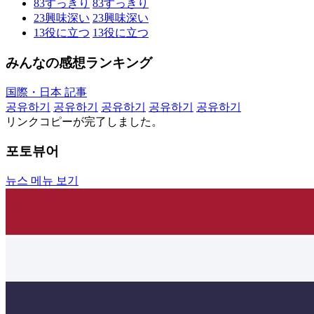
83
すっきり
83
すっきり
23
興味深い
23
興味深い
13
役に立つ
13
役に立つ
みんなの感想ランキング
国際・日本 記事
공유하기
공유하기
공유하기
공유하기
공유하기
リンクコピーが完了しました。
포토뷰어
뉴스 메뉴 보기