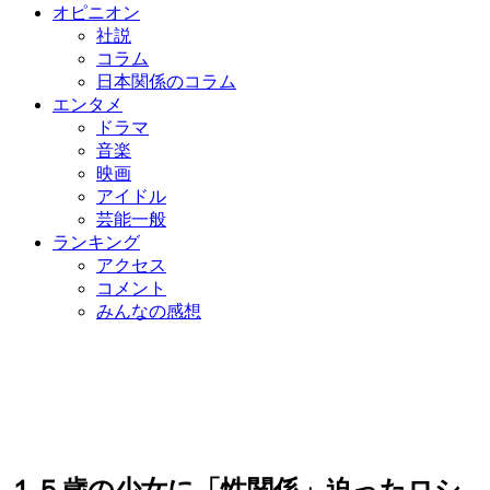
オピニオン
社説
コラム
日本関係のコラム
エンタメ
ドラマ
音楽
映画
アイドル
芸能一般
ランキング
アクセス
コメント
みんなの感想
１５歳の少女に「性関係」迫ったロシ