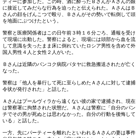
ティーに参加した。この時、酒に酔ったＢさんがＡさんの娘
に接近してみだらな行為を迫ったと伝えられた。ＡさんはＢ
さんの顔をげんこつで殴り、Ｂさんがその勢いで転倒して頭
を地面にぶつけたという。
警察と医療関係者はこの日午前３時１６分ごろ、通報を受け
て現場に出動した。警察によると、現場には頭部から血を流
して意識を失ったまま床に倒れていたロシア男性を含めて外
国人男性４人と女性２人がいた。
Ｂさんは近隣のバンコク病院パタヤに救急搬送されたが亡く
なった。
警察は「他人を暴行して死に至らしめたＡさんに対して逮捕
令状が発行された」と話した。
Ａさんはプールヴィラから遠くない彼の家で逮捕され、現在
は警察署に拘禁された状態だ。Ａさんは警察に「自分のパン
チでその男が死ぬとは思わなかった。自分の行動を後悔して
いる」と話した。
一方、先にパーティーを離れたといわれるＡさんの妻は事件