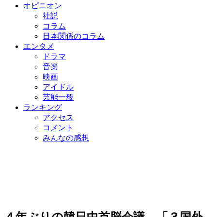
オピニオン
社説
コラム
日本関係のコラム
エンタメ
ドラマ
音楽
映画
アイドル
芸能一般
ランキング
アクセス
コメント
みんなの感想
４年ぶりの韓日中首脳会議…「３国外