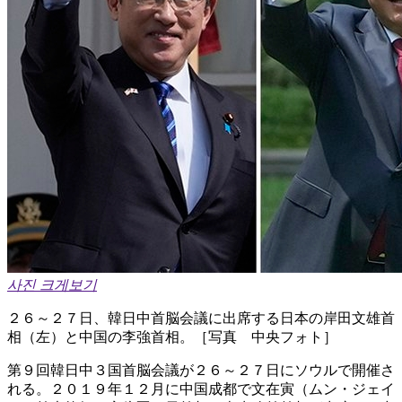
사진 크게보기
２６～２７日、韓日中首脳会議に出席する日本の岸田文雄首
相（左）と中国の李強首相。［写真 中央フォト］
第９回韓日中３国首脳会議が２６～２７日にソウルで開催さ
れる。２０１９年１２月に中国成都で文在寅（ムン・ジェイ