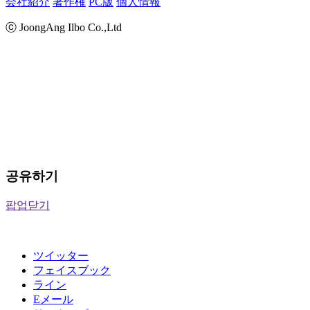
会社紹介
著作権
PC版
個人情報
ⓒ JoongAng Ilbo Co.,Ltd
공유하기
팝업닫기
ツイッター
フェイスブック
ライン
Eメール