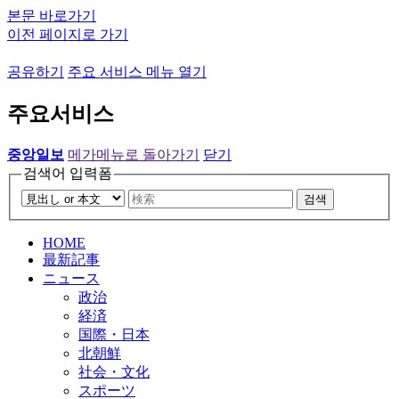
본문 바로가기
이전 페이지로 가기
공유하기
주요 서비스 메뉴 열기
주요서비스
중앙일보
메가메뉴로 돌아가기
닫기
검색어 입력폼
검색
HOME
最新記事
ニュース
政治
経済
国際・日本
北朝鮮
社会・文化
スポーツ