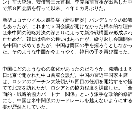
ン）前大統領、安倍晋三元首相、李克強前首相が出席した中
で第８回会議を行って以来、４年５カ月ぶりだ。
新型コロナウイルス感染症（新型肺炎）パンデミックの影響
もあったが、これまで３国会議が開けなかった根本的な理由
は米中間の戦略対決の深まりによって新冷戦構図が形成され
たためだ。韓日は強弱の違いはあったが、繰り返し会議開催
を中国に求めてきたが、中国は両国の手を握ろうとしなかっ
た。そのような中国が今ようやく、韓日の手を再び握った。
中国にどのような心の変化があったのだろうか。発端は１６
日北京で開かれた中ロ首脳会談だ。中国の習近平国家主席
は、ロシアのプーチン大統領が５回目の任期を開始するや慌
てて北京を訪れたが、ロシアとの協力程度を調節した。「全
面的・戦略的協力パートナー関係」という派手な政治的修辞
にも、中国は米中関係のガードレールを越えないようにする
姿が歴然としていた。