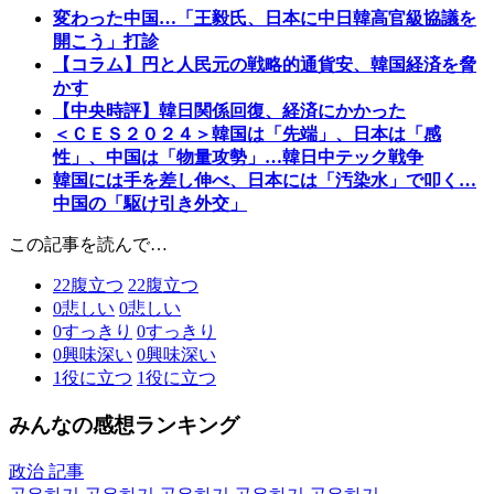
変わった中国…「王毅氏、日本に中日韓高官級協議を
開こう」打診
【コラム】円と人民元の戦略的通貨安、韓国経済を脅
かす
【中央時評】韓日関係回復、経済にかかった
＜ＣＥＳ２０２４＞韓国は「先端」、日本は「感
性」、中国は「物量攻勢」…韓日中テック戦争
韓国には手を差し伸べ、日本には「汚染水」で叩く…
中国の「駆け引き外交」
この記事を読んで…
22
腹立つ
22
腹立つ
0
悲しい
0
悲しい
0
すっきり
0
すっきり
0
興味深い
0
興味深い
1
役に立つ
1
役に立つ
みんなの感想ランキング
政治 記事