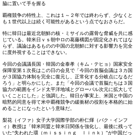
脇に置いて手を握る
覇権競争の特性上、これは１～２年では終わらず、少なくと
も１世代以上は続く可能性があるという点でなおさらだ。
特に韓日は最近北朝鮮の核・ミサイルの露骨な脅威を共に感
じている。韓米日ｖｓ朝中ロの葛藤構図が固定化されてはな
らず、議論はあるものの中国の北朝鮮に対する影響力を完全
に度外視することはできない。
今回の会議議長国・韓国の金泰孝（キム・テヒョ）国家安全
保障室第１次長はこの日の会見で「今回の首脳会議は３カ国
が３国協力体制を完全に復元し、正常化する分岐点になるだ
ろう」と明らかにした。また「今回の会議で首脳たちは３国
協力の範囲をインド太平洋地域とグローバル次元に拡大して
いくことにした」と強調した。韓日が事実上、米国と中国の
暗黙的同意を得て米中覇権競争の緩衝材の役割を本格的に始
めることになったという意味だ。
梨花（イファ）女子大学国際学部の朴仁煇（パク・インフ
ィ）教授は「韓米同盟と韓米日関係を強化し、最後に残って
いた“失われた環（ｍｉｓｓｉｎｇ ｌｉｎｋ）”が中国だっ