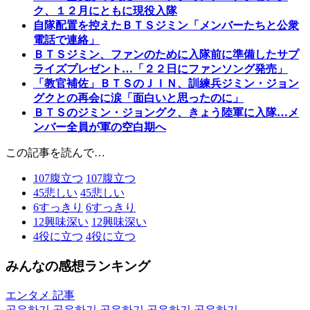
ク、１２月にともに現役入隊
自隊配置を控えたＢＴＳジミン「メンバーたちと公衆
電話で連絡」
ＢＴＳジミン、ファンのために入隊前に準備したサプ
ライズプレゼント…「２２日にファンソング発売」
「教官補佐」ＢＴＳのＪＩＮ、訓練兵ジミン・ジョン
グクとの再会に涙「面白いと思ったのに」
ＢＴＳのジミン・ジョングク、きょう陸軍に入隊…メ
ンバー全員が軍の空白期へ
この記事を読んで…
107
腹立つ
107
腹立つ
45
悲しい
45
悲しい
6
すっきり
6
すっきり
12
興味深い
12
興味深い
4
役に立つ
4
役に立つ
みんなの感想ランキング
エンタメ 記事
공유하기
공유하기
공유하기
공유하기
공유하기