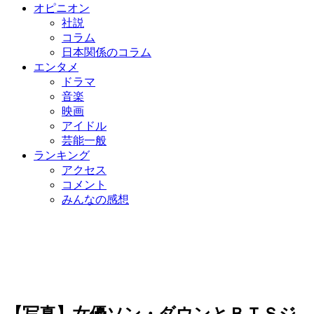
オピニオン
社説
コラム
日本関係のコラム
エンタメ
ドラマ
音楽
映画
アイドル
芸能一般
ランキング
アクセス
コメント
みんなの感想
【写真】女優ソン・ダウンとＢＴＳジ