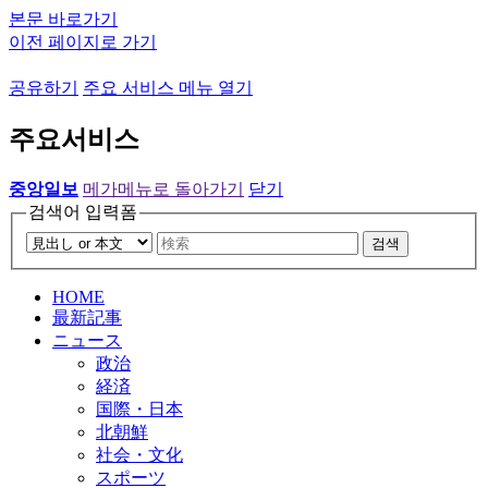
본문 바로가기
이전 페이지로 가기
공유하기
주요 서비스 메뉴 열기
주요서비스
중앙일보
메가메뉴로 돌아가기
닫기
검색어 입력폼
검색
HOME
最新記事
ニュース
政治
経済
国際・日本
北朝鮮
社会・文化
スポーツ