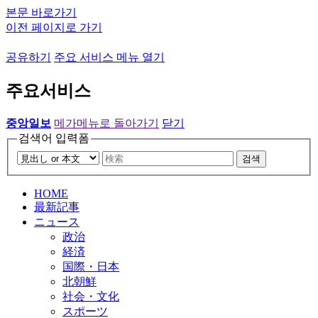
본문 바로가기
이전 페이지로 가기
공유하기
주요 서비스 메뉴 열기
주요서비스
중앙일보
메가메뉴로 돌아가기
닫기
검색어 입력폼
검색
HOME
最新記事
ニュース
政治
経済
国際・日本
北朝鮮
社会・文化
スポーツ