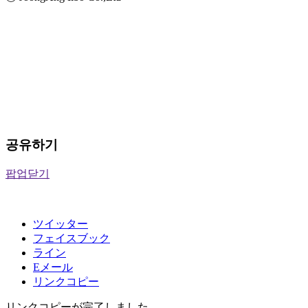
공유하기
팝업닫기
ツイッター
フェイスブック
ライン
Eメール
リンクコピー
リンクコピーが完了しました。