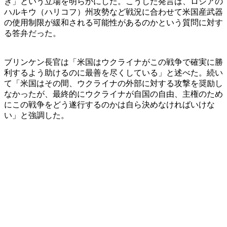
き」という立場を明らかにした。こうした発言は、ロシアの
ハルキウ（ハリコフ）州攻勢など戦況に合わせて米国産武器
の使用制限が緩和される可能性があるのかという質問に対す
る答弁だった。
ブリンケン長官は「米国はウクライナがこの戦争で確実に勝
利するよう助けるのに最善を尽くしている」と述べた。続い
て「米国はその間、ウクライナの外部に対する攻撃を奨励し
なかったが、最終的にウクライナが自国の自由、主権のため
にこの戦争をどう遂行するのかは自ら決めなければいけな
い」と強調した。