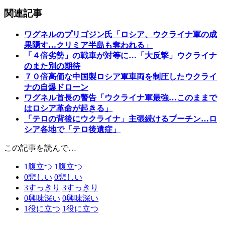
関連記事
ワグネルのプリゴジン氏「ロシア、ウクライナ軍の成
果隠す…クリミア半島も奪われる」
「４倍劣勢」の戦車が対等に…「大反撃」ウクライナ
のまた別の期待
７０倍高価な中国製ロシア軍車両を制圧したウクライ
ナの自爆ドローン
ワグネル首長の警告「ウクライナ軍最強…このままで
はロシア革命が起きる」
「テロの背後にウクライナ」主張続けるプーチン…ロ
シア各地で「テロ後遺症」
この記事を読んで…
1
腹立つ
1
腹立つ
0
悲しい
0
悲しい
3
すっきり
3
すっきり
0
興味深い
0
興味深い
1
役に立つ
1
役に立つ