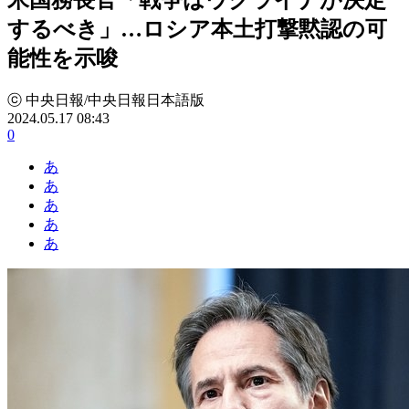
するべき」…ロシア本土打撃黙認の可
能性を示唆
ⓒ 中央日報/中央日報日本語版
2024.05.17 08:43
0
あ
あ
あ
あ
あ