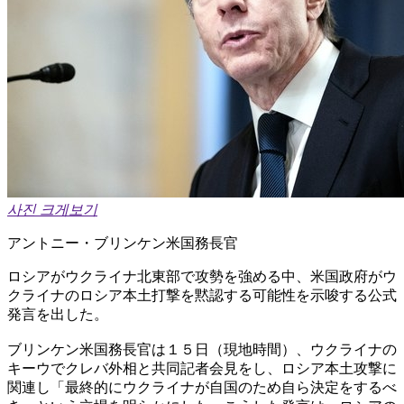
사진 크게보기
アントニー・ブリンケン米国務長官
ロシアがウクライナ北東部で攻勢を強める中、米国政府がウ
クライナのロシア本土打撃を黙認する可能性を示唆する公式
発言を出した。
ブリンケン米国務長官は１５日（現地時間）、ウクライナの
キーウでクレバ外相と共同記者会見をし、ロシア本土攻撃に
関連し「最終的にウクライナが自国のため自ら決定をするべ