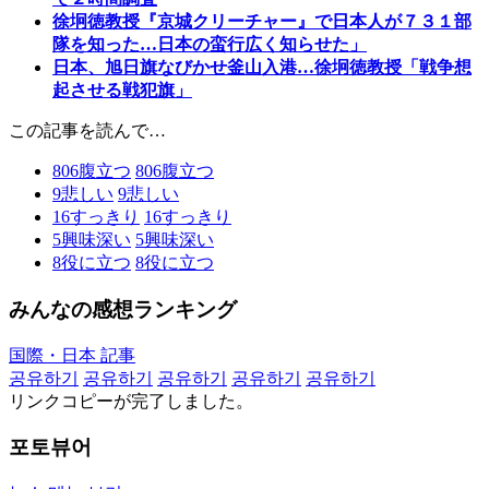
徐坰徳教授『京城クリーチャー』で日本人が７３１部
隊を知った…日本の蛮行広く知らせた」
日本、旭日旗なびかせ釜山入港…徐坰徳教授「戦争想
起させる戦犯旗」
この記事を読んで…
806
腹立つ
806
腹立つ
9
悲しい
9
悲しい
16
すっきり
16
すっきり
5
興味深い
5
興味深い
8
役に立つ
8
役に立つ
みんなの感想ランキング
国際・日本 記事
공유하기
공유하기
공유하기
공유하기
공유하기
リンクコピーが完了しました。
포토뷰어