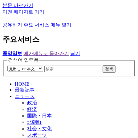
본문 바로가기
이전 페이지로 가기
공유하기
주요 서비스 메뉴 열기
주요서비스
중앙일보
메가메뉴로 돌아가기
닫기
검색어 입력폼
검색
HOME
最新記事
ニュース
政治
経済
国際・日本
北朝鮮
社会・文化
スポーツ