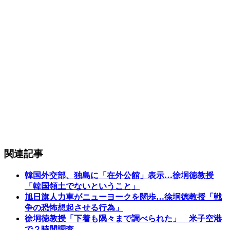
関連記事
韓国外交部、独島に「在外公館」表示…徐坰徳教授
「韓国領土でないということ」
旭日旗人力車がニューヨークを闊歩…徐坰徳教授「戦
争の恐怖想起させる行為」
徐坰徳教授「下着も隅々まで調べられた」 米子空港
で２時間調査