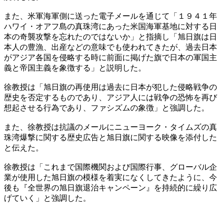
​また、米軍海軍側に送った電子メールを通じて「１９４１年
ハワイ・オアフ島の真珠湾にあった米国海軍基地に対する日
本の奇襲攻撃を忘れたのではないか」と指摘し「旭日旗は日
本人の豊漁、出産などの意味でも使われてきたが、過去日本
がアジア各国を侵略する時に前面に掲げた旗で日本の軍国主
義と帝国主義を象徴する」と説明した。
徐教授は「旭日旗の再使用は過去に日本が犯した侵略戦争の
歴史を否定するものであり、アジア人には戦争の恐怖を再び
想起させる行為であり、ファシズムの象徴」と強調した。
​また、徐教授は抗議のメールにニューヨーク・タイムズの真
珠湾爆撃に関する歴史広告と旭日旗に関する映像を添付した
と伝えた。
徐教授は「これまで国際機関および国際行事、グローバル企
業が使用した旭日旗の模様を着実になくしてきたように、今
後も『全世界の旭日旗退治キャンペーン』を持続的に繰り広
げていく」と強調した。