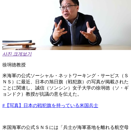
사진 크게보기
徐坰徳教授
米海軍の公式ソーシャル・ネットワーキング・サービス（Ｓ
ＮＳ）に最近、日本の旭日旗（戦犯旗）の写真が掲載された
ことに関連し、誠信（ソンシン）女子大学の徐坰徳（ソ・ギ
ョンドク）教授が抗議の意を伝えた。
#【写真】日本の戦犯旗を持っている米国兵士
​米国海軍の公式ＳＮＳには「兵士が海軍基地を離れる航空母