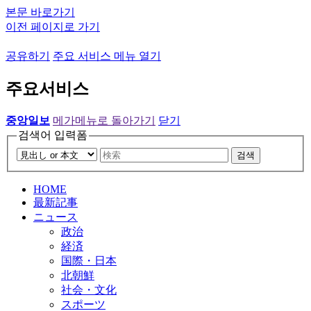
본문 바로가기
이전 페이지로 가기
공유하기
주요 서비스 메뉴 열기
주요서비스
중앙일보
메가메뉴로 돌아가기
닫기
검색어 입력폼
검색
HOME
最新記事
ニュース
政治
経済
国際・日本
北朝鮮
社会・文化
スポーツ