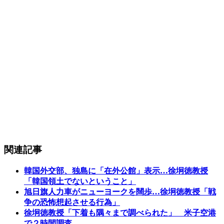
関連記事
韓国外交部、独島に「在外公館」表示…徐坰徳教授
「韓国領土でないということ」
旭日旗人力車がニューヨークを闊歩…徐坰徳教授「戦
争の恐怖想起させる行為」
徐坰徳教授「下着も隅々まで調べられた」 米子空港
で２時間調査