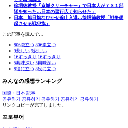
徐坰徳教授『京城クリーチャー』で日本人が７３１部
隊を知った…日本の蛮行広く知らせた」
日本、旭日旗なびかせ釜山入港…徐坰徳教授「戦争想
起させる戦犯旗」
この記事を読んで…
806
腹立つ
806
腹立つ
9
悲しい
9
悲しい
16
すっきり
16
すっきり
5
興味深い
5
興味深い
8
役に立つ
8
役に立つ
みんなの感想ランキング
国際・日本 記事
공유하기
공유하기
공유하기
공유하기
공유하기
リンクコピーが完了しました。
포토뷰어