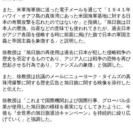
​また、米軍海軍側に送った電子メールを通じて「１９４１年
ハワイ・オアフ島の真珠湾にあった米国海軍基地に対する日
本の奇襲攻撃を忘れたのではないか」と指摘し「旭日旗は日
本人の豊漁、出産などの意味でも使われてきたが、過去日本
がアジア各国を侵略する時に前面に掲げた旗で日本の軍国主
義と帝国主義を象徴する」と説明した。
徐教授は「旭日旗の再使用は過去に日本が犯した侵略戦争の
歴史を否定するものであり、アジア人には戦争の恐怖を再び
想起させる行為であり、ファシズムの象徴」と強調した。
​また、徐教授は抗議のメールにニューヨーク・タイムズの真
珠湾爆撃に関する歴史広告と旭日旗に関する映像を添付した
と伝えた。
徐教授は「これまで国際機関および国際行事、グローバル企
業が使用した旭日旗の模様を着実になくしてきたように、今
後も『全世界の旭日旗退治キャンペーン』を持続的に繰り広
げていく」と強調した。