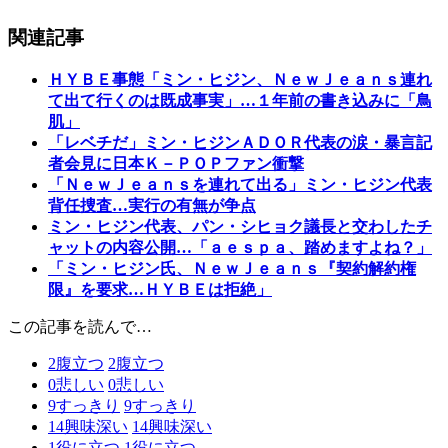
関連記事
ＨＹＢＥ事態「ミン・ヒジン、ＮｅｗＪｅａｎｓ連れ
て出て行くのは既成事実」…１年前の書き込みに「鳥
肌」
「レベチだ」ミン・ヒジンＡＤＯＲ代表の涙・暴言記
者会見に日本Ｋ－ＰＯＰファン衝撃
「ＮｅｗＪｅａｎｓを連れて出る」ミン・ヒジン代表
背任捜査…実行の有無が争点
ミン・ヒジン代表、パン・シヒョク議長と交わしたチ
ャットの内容公開…「ａｅｓｐａ、踏めますよね？」
「ミン・ヒジン氏、ＮｅｗＪｅａｎｓ『契約解約権
限』を要求…ＨＹＢＥは拒絶」
この記事を読んで…
2
腹立つ
2
腹立つ
0
悲しい
0
悲しい
9
すっきり
9
すっきり
14
興味深い
14
興味深い
1
役に立つ
1
役に立つ