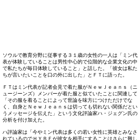
ソウルで教育分野に従事する３１歳の女性の一人は「ミン代
表が体験していることは男性中心的で位階的な企業文化の中
で私たちが毎日体験していること」と話した。「彼女は私た
ちが言いたいことを口の外に出した」とＦＴに語った。
ＦＴはミン代表が記者会見で着た服がＮｅｗＪｅａｎｓ（ニ
ュージーンズ）メンバーが着た服と似ていたことに関連して
「その服を着ることによって世論を味方につけただけでな
く、自身とＮｅｗＪｅａｎｓは切っても切れない関係だとい
うメッセージを伝えた」という文化評論家ハ・ジェグン氏の
分析を付け加えた。
ハ評論家は「今やミン代表は多くの若い女性に英雄とみなさ
れているのでＨＹＢＥが彼女を相手にすることはさらに難し