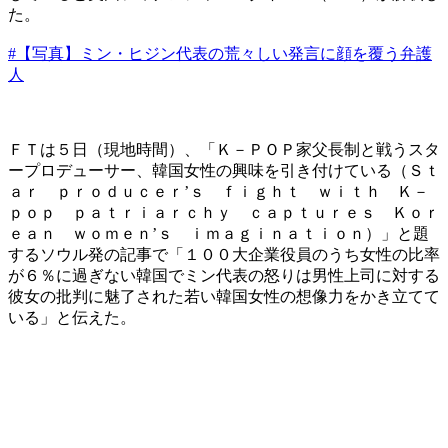
た。
#【写真】ミン・ヒジン代表の荒々しい発言に顔を覆う弁護
人
ＦＴは５日（現地時間）、「Ｋ－ＰＯＰ家父長制と戦うスタ
ープロデューサー、韓国女性の興味を引き付けている（Ｓｔ
ａｒ ｐｒｏｄｕｃｅｒ’ｓ ｆｉｇｈｔ ｗｉｔｈ Ｋ－
ｐｏｐ ｐａｔｒｉａｒｃｈｙ ｃａｐｔｕｒｅｓ Ｋｏｒ
ｅａｎ ｗｏｍｅｎ’ｓ ｉｍａｇｉｎａｔｉｏｎ）」と題
するソウル発の記事で「１００大企業役員のうち女性の比率
が６％に過ぎない韓国でミン代表の怒りは男性上司に対する
彼女の批判に魅了された若い韓国女性の想像力をかき立てて
いる」と伝えた。