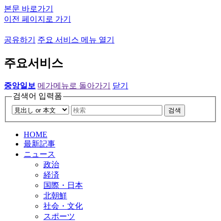
본문 바로가기
이전 페이지로 가기
공유하기
주요 서비스 메뉴 열기
주요서비스
중앙일보
메가메뉴로 돌아가기
닫기
검색어 입력폼
검색
HOME
最新記事
ニュース
政治
経済
国際・日本
北朝鮮
社会・文化
スポーツ