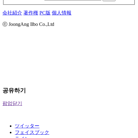
会社紹介
著作権
PC版
個人情報
ⓒ JoongAng Ilbo Co.,Ltd
공유하기
팝업닫기
ツイッター
フェイスブック