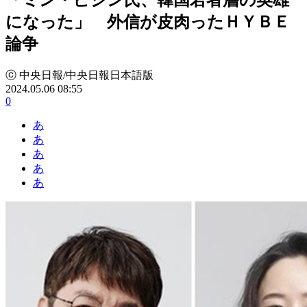
になった」 外信が皮肉ったＨＹＢＥ
論争
ⓒ 中央日報/中央日報日本語版
2024.05.06 08:55
0
あ
あ
あ
あ
あ