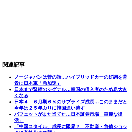
関連記事
ノージャパンは昔の話…ハイブリッドカーの好調を背
景に日本車「急加速」
日本まで緊縮のシグナル…韓国の借入者のため息大き
くなる
日本４－６月期６％のサプライズ成長…このままだと
今年は２５年ぶりに韓国追い越す
バフェットがまた当てた…日本証券市場「華麗な復
活」
「中国スタイル」成長に限界？ 不動産・負債ショッ