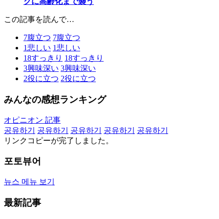
クに高齢化まで襲う
この記事を読んで…
7
腹立つ
7
腹立つ
1
悲しい
1
悲しい
18
すっきり
18
すっきり
3
興味深い
3
興味深い
2
役に立つ
2
役に立つ
みんなの感想ランキング
オピニオン 記事
공유하기
공유하기
공유하기
공유하기
공유하기
リンクコピーが完了しました。
포토뷰어
뉴스 메뉴 보기
最新記事