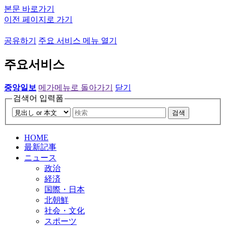
본문 바로가기
이전 페이지로 가기
공유하기
주요 서비스 메뉴 열기
주요서비스
중앙일보
메가메뉴로 돌아가기
닫기
검색어 입력폼
검색
HOME
最新記事
ニュース
政治
経済
国際・日本
北朝鮮
社会・文化
スポーツ