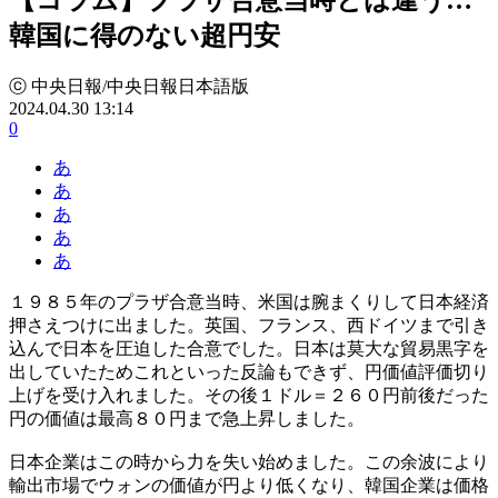
韓国に得のない超円安
ⓒ 中央日報/中央日報日本語版
2024.04.30 13:14
0
あ
あ
あ
あ
あ
１９８５年のプラザ合意当時、米国は腕まくりして日本経済
押さえつけに出ました。英国、フランス、西ドイツまで引き
込んで日本を圧迫した合意でした。日本は莫大な貿易黒字を
出していたためこれといった反論もできず、円価値評価切り
上げを受け入れました。その後１ドル＝２６０円前後だった
円の価値は最高８０円まで急上昇しました。
日本企業はこの時から力を失い始めました。この余波により
輸出市場でウォンの価値が円より低くなり、韓国企業は価格