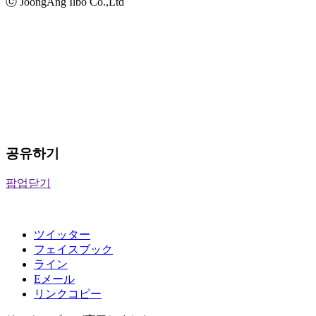
ⓒ JoongAng Ilbo Co.,Ltd
공유하기
팝업닫기
ツイッター
フェイスブック
ライン
Eメール
リンクコピー