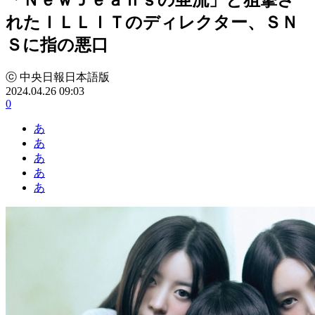
れた​ＩＬＬＩＴのディレクター、ＳＮ
Ｓに指の悪口
ⓒ 中央日報日本語版
2024.04.26 09:03
0
あ
あ
あ
あ
あ