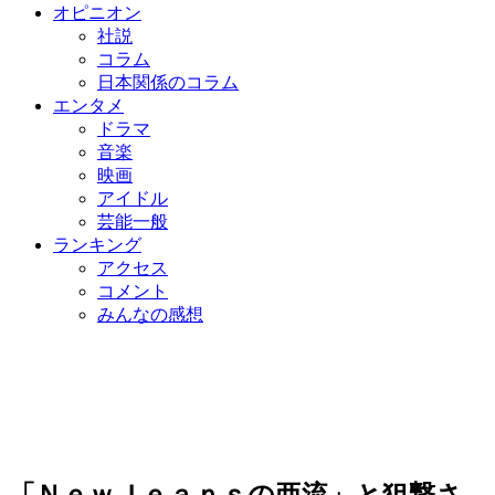
オピニオン
社説
コラム
日本関係のコラム
エンタメ
ドラマ
音楽
映画
アイドル
芸能一般
ランキング
アクセス
コメント
みんなの感想
「ＮｅｗＪｅａｎｓの亜流」と狙撃さ