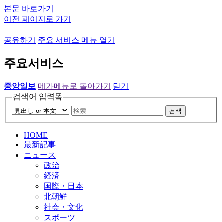
본문 바로가기
이전 페이지로 가기
공유하기
주요 서비스 메뉴 열기
주요서비스
중앙일보
메가메뉴로 돌아가기
닫기
검색어 입력폼
검색
HOME
最新記事
ニュース
政治
経済
国際・日本
北朝鮮
社会・文化
スポーツ