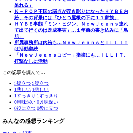
呆れる」
Ｋ－ＰＯＰ王国の弱点が浮き彫りになったＨＹＢＥ内
紛、その背景には「ひとつ屋根の下に１１家族」
ＨＹＢＥ事態「ミン・ヒジン、ＮｅｗＪｅａｎｓ連れ
て出て行くのは既成事実」…１年前の書き込みに「鳥
肌」
所属事務所は内紛も…ＮｅｗＪｅａｎｓとＩＬＬＩＴ
は活動継続
「ＮｅｗＪｅａｎｓコピー」指摘にも…ＩＬＬＩＴ、
打撃なしに活動
この記事を読んで…
5
腹立つ
5
腹立つ
1
悲しい
1
悲しい
1
すっきり
1
すっきり
0
興味深い
0
興味深い
0
役に立つ
0
役に立つ
みんなの感想ランキング