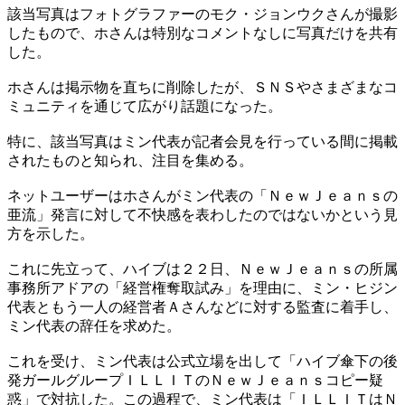
​該当写真はフォトグラファーのモク・ジョンウクさんが撮影
したもので、ホさんは特別なコメントなしに写真だけを共有
した。
​ホさんは掲示物を直ちに削除したが、ＳＮＳやさまざまなコ
ミュニティを通じて広がり話題になった。
​特に、該当写真はミン代表が記者会見を行っている間に掲載
されたものと知られ、注目を集める。
​ネットユーザーはホさんがミン代表の「ＮｅｗＪｅａｎｓの
亜流」発言に対して不快感を表わしたのではないかという見
方を示した。
​これに先立って、ハイブは２２日、ＮｅｗＪｅａｎｓの所属
事務所アドアの「経営権奪取試み」を理由に、ミン・ヒジン
代表ともう一人の経営者Ａさんなどに対する監査に着手し、
ミン代表の辞任を求めた。
これを受け、ミン代表は公式立場を出して「ハイブ傘下の後
発ガールグループ​ＩＬＬＩＴのＮｅｗＪｅａｎｓコピー疑
惑」で対抗した。この過程で、ミン代表は「ＩＬＬＩＴはＮ