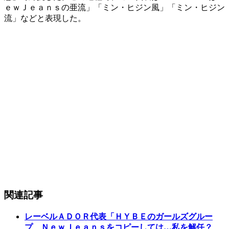
ｅｗＪｅａｎｓの亜流」「ミン・ヒジン風」「ミン・ヒジン
流」などと表現した。
関連記事
レーベルＡＤＯＲ代表「ＨＹＢＥのガールズグルー
プ、ＮｅｗＪｅａｎｓをコピーしては…私を解任？