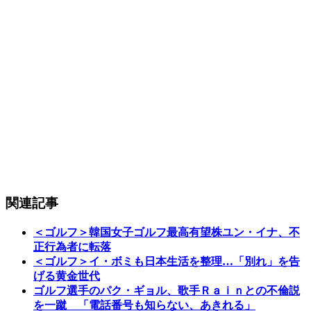
関連記事
＜ゴルフ＞韓国女子ゴルフ最高有望株ユン・イナ、不
正行為者に転落
＜ゴルフ＞イ・ボミも日本生活を整理…「別れ」を告
げる黄金世代
ゴルフ選手のパク・ギョル、歌手Ｒａｉｎとの不倫説
を一蹴 「電話番号も知らない、あきれる」