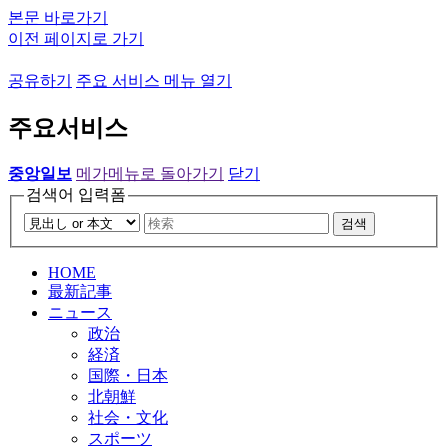
본문 바로가기
이전 페이지로 가기
공유하기
주요 서비스 메뉴 열기
주요서비스
중앙일보
메가메뉴로 돌아가기
닫기
검색어 입력폼
검색
HOME
最新記事
ニュース
政治
経済
国際・日本
北朝鮮
社会・文化
スポーツ