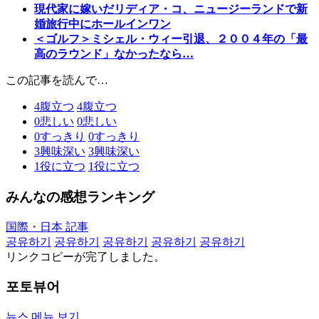
現代家に嫁いだリディア・コ、ニュージーランドで新
婚旅行中にホールインワン
＜ゴルフ＞ミシェル・ウィー引退、２００４年の「最
高のラウンド」なかったなら…
この記事を読んで…
4
腹立つ
4
腹立つ
0
悲しい
0
悲しい
0
すっきり
0
すっきり
3
興味深い
3
興味深い
1
役に立つ
1
役に立つ
みんなの感想ランキング
国際・日本 記事
공유하기
공유하기
공유하기
공유하기
공유하기
リンクコピーが完了しました。
포토뷰어
뉴스 메뉴 보기