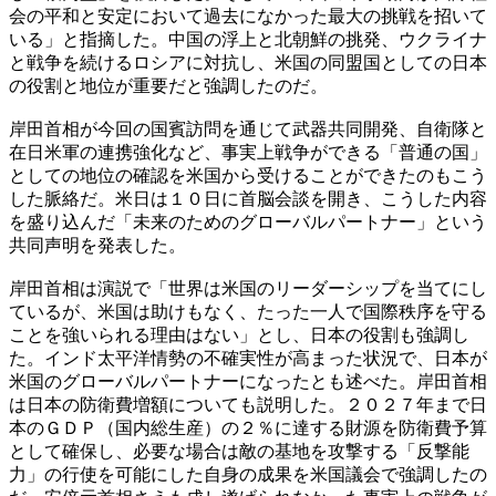
会の平和と安定において過去になかった最大の挑戦を招いて
いる」と指摘した。中国の浮上と北朝鮮の挑発、ウクライナ
と戦争を続けるロシアに対抗し、米国の同盟国としての日本
の役割と地位が重要だと強調したのだ。
岸田首相が今回の国賓訪問を通じて武器共同開発、自衛隊と
在日米軍の連携強化など、事実上戦争ができる「普通の国」
としての地位の確認を米国から受けることができたのもこう
した脈絡だ。米日は１０日に首脳会談を開き、こうした内容
を盛り込んだ「未来のためのグローバルパートナー」という
共同声明を発表した。
岸田首相は演説で「世界は米国のリーダーシップを当てにし
ているが、米国は助けもなく、たった一人で国際秩序を守る
ことを強いられる理由はない」とし、日本の役割も強調し
た。インド太平洋情勢の不確実性が高まった状況で、日本が
米国のグローバルパートナーになったとも述べた。岸田首相
は日本の防衛費増額についても説明した。２０２７年まで日
本のＧＤＰ（国内総生産）の２％に達する財源を防衛費予算
として確保し、必要な場合は敵の基地を攻撃する「反撃能
力」の行使を可能にした自身の成果を米国議会で強調したの