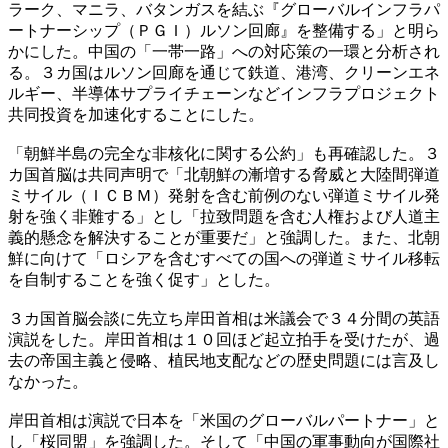
ラーク、マニラ、バタンガスを結ぶ『グローバルインフラパ
ートナーシップ（ＰＧＩ）ルソン回廊』を整備する」と明ら
かにした。中国の「一帯一路」への対応策の一環と分析され
る。３カ国はルソン回廊を通じて鉄道、港湾、クリーンエネ
ルギー、半導体サプライチェーンなどインフラプロジェクト
共同投資を加速化することにした。
「朝鮮半島の完全な非核化に関する公約」も再確認した。３
カ国首脳は共同声明で「北朝鮮の漸増する脅威と大陸間弾道
ミサイル（ＩＣＢＭ）発射を含む前例のない弾道ミサイル発
射を強く非難する」とし「拉致問題を含む人権および人道主
義的懸念を解決することが重要だ」と強調した。また、北朝
鮮に向けて「ロシアを含むすべての国への弾道ミサイル移転
を自制することを強く促す」とした。
３カ国首脳会談に先立ち岸田首相は米議会で３４分間の英語
演説をした。岸田首相は１０回ほど起立拍手を受けたが、過
去の帝国主義と侵略、植民地支配などの歴史問題には言及し
なかった。
岸田首相は演説で日本を「米国のグローバルパートナー」と
し「桜同盟」を強調した。そして「中国の軍事動向が国際社