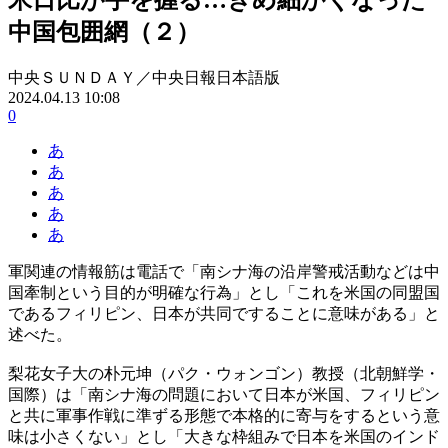
中国包囲網（２）
中央ＳＵＮＤＡＹ／中央日報日本語版
2024.04.13 10:08
0
あ
あ
あ
あ
あ
軍関連の情報筋は電話で「南シナ海の沿岸警戒活動などは中
国牽制という目的が明確な行為」とし「これを米国の同盟国
であるフィリピン、日本が共同ですることに意味がある」と
述べた。
梨花女子大の朴元坤（パク・ウォンゴン）教授（北朝鮮学・
国際）は「南シナ海の問題において日本が米国、フィリピン
と共に軍事作戦に準ずる形態で本格的に寄与をするという意
味は小さくない」とし「大きな枠組みで日本を米国のインド