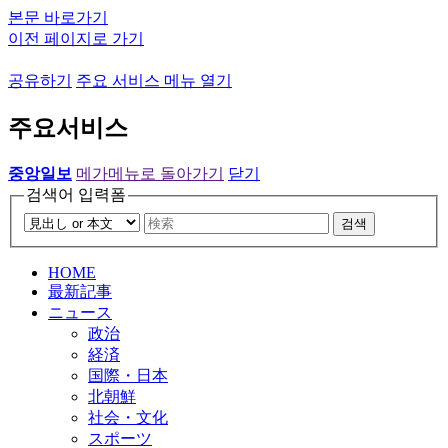
본문 바로가기
이전 페이지로 가기
공유하기
주요 서비스 메뉴 열기
주요서비스
중앙일보
메가메뉴로 돌아가기
닫기
검색어 입력폼
검색
HOME
最新記事
ニュース
政治
経済
国際・日本
北朝鮮
社会・文化
スポーツ