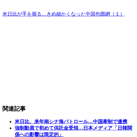
米日比が手を握る…きめ細かくなった中国包囲網（１）
関連記事
米日比、来年南シナ海パトロール…中国牽制で連携
強制動員で初めて供託金受領…日本メディア「日韓関
係への影響は限定的」