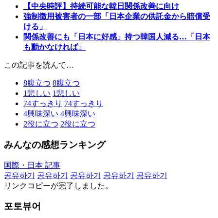
【中央時評】持続可能な韓日関係改善に向け
強制徴用被害者の一部「日本企業の供託金から賠償受
ける」
関係改善にも「日本に好感」持つ韓国人減る…「日本
も動かなければ」
この記事を読んで…
8
腹立つ
8
腹立つ
1
悲しい
1
悲しい
74
すっきり
74
すっきり
4
興味深い
4
興味深い
2
役に立つ
2
役に立つ
みんなの感想ランキング
国際・日本 記事
공유하기
공유하기
공유하기
공유하기
공유하기
リンクコピーが完了しました。
포토뷰어