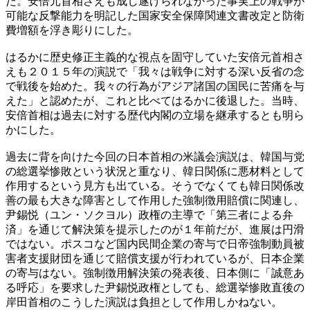
だ。安倍元首相さえも成し遂げられなかった事実上の戦争が
可能な反撃能力を明記した国家安全保障関連文書改定と防衛
費増額を浮き彫りにした。
はるかに歴史修正主義的な視点を固守していた安倍元首相さ
えも２０１５年の演説で「我々は戦争に対する深い反省の念
で戦後を始めた。我々の行為がアジア諸国の国民に苦痛を与
えた」と認めたが、これと比べてはるかに後退した。当時、
安倍首相は過去に対する歴代内閣の立場を継承するとも明ら
かにした。
過去に背を向けた今回の日本首相の米議会演説は、韓国与党
の総選挙惨敗という状況と重なり、韓日関係に悪材料として
作用するという見方も出ている。そうでなくても韓日関係改
善の最も大きな障害として作用した強制徴用賠償に関連し、
尹錫悦（ユン・ソクヨル）政権の主導で「第三者による弁
済」を通じて解決策を提示したのが１年前だが、進展は円滑
ではない。ポスコなど国内民間企業の寄与で日帝強制動員被
害者支援財団を通じて賠償支援が行われているが、日本企業
の寄与はない。強制徴用解決策の発表後、日本側に「誠意あ
る呼応」を要求した尹錫悦政権としても、総選挙惨敗直後の
岸田首相のこうした演説は負担として作用しかねない。