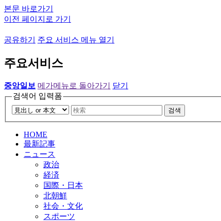
본문 바로가기
이전 페이지로 가기
공유하기
주요 서비스 메뉴 열기
주요서비스
중앙일보
메가메뉴로 돌아가기
닫기
검색어 입력폼
검색
HOME
最新記事
ニュース
政治
経済
国際・日本
北朝鮮
社会・文化
スポーツ