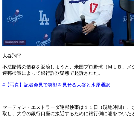
大谷翔平
不法賭博の債務を返済しようと、米国プロ野球（ＭＬＢ、メ
連邦検察によって銀行詐欺疑惑で起訴された。
#【写真】記者会見で笑顔を見せる大谷と水原通訳
マーティン・エストラーダ連邦検事は１１日（現地時間）、
取し、大谷の銀行口座に接近するために銀行側に嘘をついた