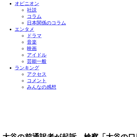
オピニオン
社説
コラム
日本関係のコラム
エンタメ
ドラマ
音楽
映画
アイドル
芸能一般
ランキング
アクセス
コメント
みんなの感想
大谷の前通訳者が起訴…検察「大谷の口