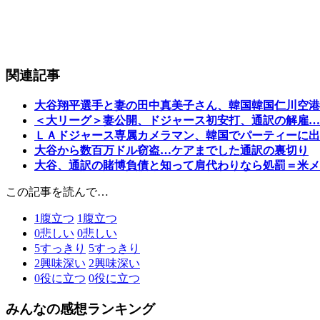
関連記事
大谷翔平選手と妻の田中真美子さん、韓国韓国仁川空港
＜大リーグ＞妻公開、ドジャース初安打、通訳の解雇…
ＬＡドジャース専属カメラマン、韓国でパーティーに出
大谷から数百万ドル窃盗…ケアまでした通訳の裏切り
大谷、通訳の賭博負債と知って肩代わりなら処罰＝米メ
この記事を読んで…
1
腹立つ
1
腹立つ
0
悲しい
0
悲しい
5
すっきり
5
すっきり
2
興味深い
2
興味深い
0
役に立つ
0
役に立つ
みんなの感想ランキング