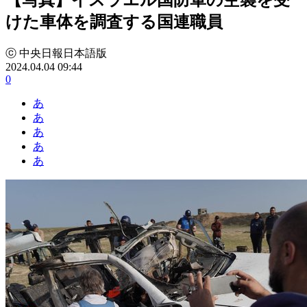
けた車体を調査する国連職員
ⓒ 中央日報日本語版
2024.04.04 09:44
0
あ
あ
あ
あ
あ