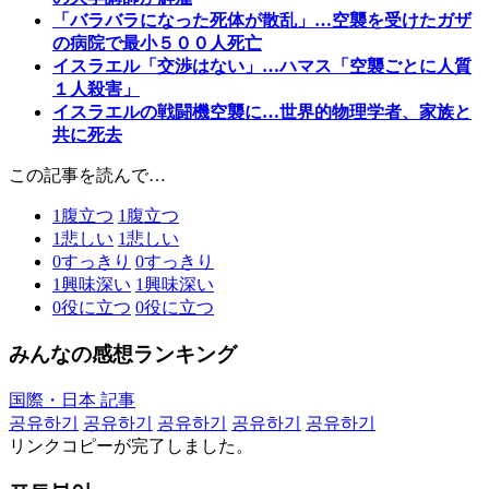
「バラバラになった死体が散乱」…空襲を受けたガザ
の病院で最小５００人死亡
イスラエル「交渉はない」…ハマス「空襲ごとに人質
１人殺害」
イスラエルの戦闘機空襲に…世界的物理学者、家族と
共に死去
この記事を読んで…
1
腹立つ
1
腹立つ
1
悲しい
1
悲しい
0
すっきり
0
すっきり
1
興味深い
1
興味深い
0
役に立つ
0
役に立つ
みんなの感想ランキング
国際・日本 記事
공유하기
공유하기
공유하기
공유하기
공유하기
リンクコピーが完了しました。