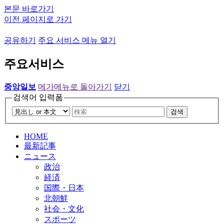
본문 바로가기
이전 페이지로 가기
공유하기
주요 서비스 메뉴 열기
주요서비스
중앙일보
메가메뉴로 돌아가기
닫기
검색어 입력폼
검색
HOME
最新記事
ニュース
政治
経済
国際・日本
北朝鮮
社会・文化
スポーツ