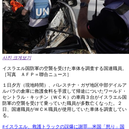
사진 크게보기
イスラエル国防軍の空襲を受けた車体を調査する国連職員。
［写真 ＡＦＰ＝聯合ニュース］
１日夕方（現地時間）、パレスチナ・ガザ地区中部デイルア
ルバラの倉庫に救護食料を手渡して帰途についたワールド・
セントラル・キッチン（ＷＣＫ）の車両３台がイスラエル国
防軍の空襲を受けて乗っていた職員が多数亡くなった。２
日、国連職員がＷＣＫ職員が使用していた車体を調査してい
る。
#イスラエル、救護トラックの誤爆に謝罪…米国「怒り」国