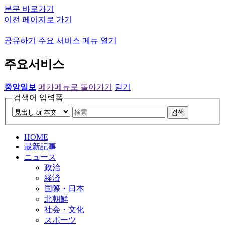
본문 바로가기
이전 페이지로 가기
공유하기
주요 서비스 메뉴 열기
주요서비스
중앙일보
메가메뉴로 돌아가기
닫기
검색어 입력폼
검색
HOME
最新記事
ニュース
政治
経済
国際・日本
北朝鮮
社会・文化
スポーツ