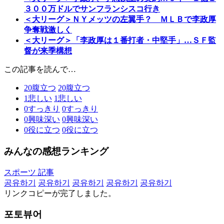
３００万ドルでサンフランシスコ行き
＜大リーグ＞ＮＹメッツの左翼手？ ＭＬＢで李政厚
争奪戦激しく
＜大リーグ＞「李政厚は１番打者・中堅手」…ＳＦ監
督が来季構想
この記事を読んで…
20
腹立つ
20
腹立つ
1
悲しい
1
悲しい
0
すっきり
0
すっきり
0
興味深い
0
興味深い
0
役に立つ
0
役に立つ
みんなの感想ランキング
スポーツ 記事
공유하기
공유하기
공유하기
공유하기
공유하기
リンクコピーが完了しました。
포토뷰어