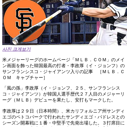
사진 크게보기
米メジャーリーグのホームページ「ＭＬＢ．ＣＯＭ」のメイ
ン画面を飾った韓国最高の打者・李政厚（イ・ジョンフ）の
サンフランシスコ・ジャイアンツ入りの記事 ［ＭＬＢ．Ｃ
ＯＭ キャプチャー］
「風の孫」李政厚（イ・ジョンフ、２５、サンフランシス
コ・ジャイアンツ）が韓国人選手歴代２７人目のメジャーリ
ーグ（ＭＬＢ）デビューを果たし、安打もマークした。
李政厚は２９日（日本時間）、米カリフォルニア州サンディ
エゴのペトコパークで行われたサンディエゴ・パドレスとの
シーズン開幕戦に１番・中堅手で先発出場した。３打席目に