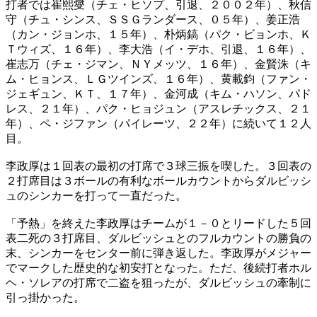
打者では崔熙燮（チェ・ヒソプ、引退、２００２年）、秋信
守（チュ・シンス、ＳＳＧランダース、０５年）、姜正浩
（カン・ジョンホ、１５年）、朴炳鎬（パク・ビョンホ、Ｋ
Ｔウィズ、１６年）、李大浩（イ・デホ、引退、１６年）、
崔志万（チェ・ジマン、ＮＹメッツ、１６年）、金賢洙（キ
ム・ヒョンス、ＬＧツインズ、１６年）、黄載鈞（ファン・
ジェギュン、ＫＴ、１７年）、金河成（キム・ハソン、パド
レス、２１年）、パク・ヒョジュン（アスレチックス、２１
年）、ペ・ジファン（パイレーツ、２２年）に続いて１２人
目。
李政厚は１回表の最初の打席で３球三振を喫した。３回表の
２打席目は３ボールの有利なボールカウントからダルビッシ
ュのシンカーを打って一直だった。
「予熱」を終えた李政厚はチームが１－０とリードした５回
表二死の３打席目、ダルビッシュとのフルカウントの勝負の
末、シンカーをセンター前に弾き返した。李政厚がメジャー
でマークした歴史的な初安打となった。ただ、後続打者ホル
ヘ・ソレアの打席で二盗を狙ったが、ダルビッシュの牽制に
引っ掛かった。