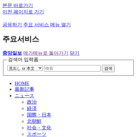
본문 바로가기
이전 페이지로 가기
공유하기
주요 서비스 메뉴 열기
주요서비스
중앙일보
메가메뉴로 돌아가기
닫기
검색어 입력폼
검색
HOME
最新記事
ニュース
政治
経済
国際・日本
北朝鮮
社会・文化
スポーツ