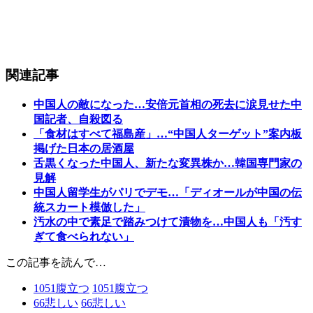
関連記事
中国人の敵になった…安倍元首相の死去に涙見せた中
国記者、自殺図る
「食材はすべて福島産」…“中国人ターゲット”案内板
掲げた日本の居酒屋
舌黒くなった中国人、新たな変異株か…韓国専門家の
見解
中国人留学生がパリでデモ…「ディオールが中国の伝
統スカート模倣した」
汚水の中で素足で踏みつけて漬物を…中国人も「汚す
ぎて食べられない」
この記事を読んで…
1051
腹立つ
1051
腹立つ
66
悲しい
66
悲しい