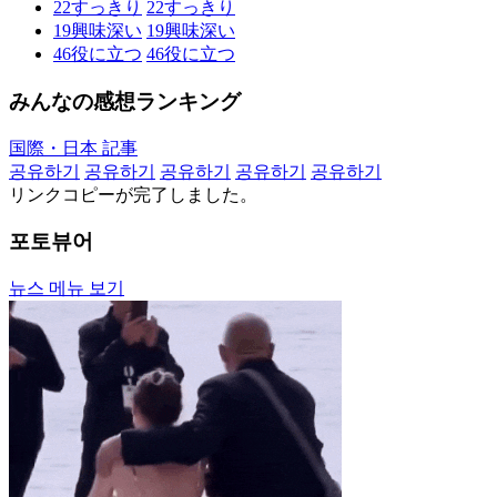
22
すっきり
22
すっきり
19
興味深い
19
興味深い
46
役に立つ
46
役に立つ
みんなの感想ランキング
国際・日本 記事
공유하기
공유하기
공유하기
공유하기
공유하기
リンクコピーが完了しました。
포토뷰어
뉴스 메뉴 보기