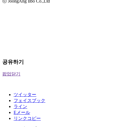
ⓒ JoongAng Ilbo Co.,Ltd
공유하기
팝업닫기
ツイッター
フェイスブック
ライン
Eメール
リンクコピー