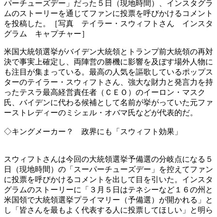
パーチューズデー」だった５日（現地時間）、インスタグラ
ムのストーリーを通じてファンに投票を呼びかけるコメント
を投稿した。［写真 テイラー・スウィフトさん インスタ
グラム キャプチャー］
米国大統領選挙がバイデン大統領とトランプ前大統領の再対
決で事実上確定し、両陣営の勝機に影響を及ぼす場外人物に
も注目が集まっている。最高の人気を謳歌しているポップス
ターのテイラー・スウィフトさん、強大な財力と発言力を持
ったテスラ最高経営責任者（ＣＥＯ）のイーロン・マスク
氏、バイデンに代わる候補として名前が挙がっていた元ファ
ーストレディーのミシェル・オバマ氏などが代表的だ。
◇キングメーカー？ 政界にも「スウィフト効果」
スウィフトさんは今回の大統領選挙予備選の分岐点になる５
日（現地時間）の「スーパーチューズデー」を控えてファン
に投票を呼びかけるコメントを出して目を引いた。インスタ
グラムのストーリーに「３月５日はテネシーなど１６の州と
米国領で大統領選挙プライマリー（予備選）が開かれる」と
し「皆さんを最もよく代表する人に投票してほしい」と明ら