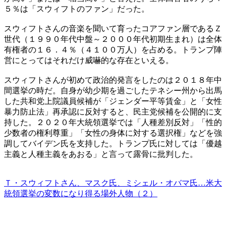
５％は「スウィフトのファン」だった。
スウィフトさんの音楽を聞いて育ったコアファン層であるＺ
世代（１９９０年代中盤～２０００年代初期生まれ）は全体
有権者の１６．４％（４１００万人）を占める。トランプ陣
営にとってはそれだけ威嚇的な存在といえる。
スウィフトさんが初めて政治的発言をしたのは２０１８年中
間選挙の時だ。自身が幼少期を過ごしたテネシー州から出馬
した共和党上院議員候補が「ジェンダー平等賃金」と「女性
暴力防止法」再承認に反対すると、民主党候補を公開的に支
持した。２０２０年大統領選挙では「人種差別反対」「性的
少数者の権利尊重」「女性の身体に対する選択権」などを強
調してバイデン氏を支持した。トランプ氏に対しては「優越
主義と人種主義をあおる」と言って露骨に批判した。
Ｔ・スウィフトさん、マスク氏、ミシェル・オバマ氏…米大
統領選挙の変数になり得る場外人物（２）