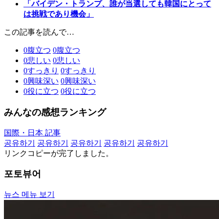
「バイデン・トランプ、誰が当選しても韓国にとって
は挑戦であり機会」
この記事を読んで…
0
腹立つ
0
腹立つ
0
悲しい
0
悲しい
0
すっきり
0
すっきり
0
興味深い
0
興味深い
0
役に立つ
0
役に立つ
みんなの感想ランキング
国際・日本 記事
공유하기
공유하기
공유하기
공유하기
공유하기
リンクコピーが完了しました。
포토뷰어
뉴스 메뉴 보기