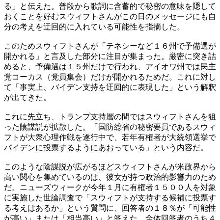
る」と伝えた。普段から歌詞に含蓄的で秘密の意味を隠して
おくことを好むスウィフトさんがこの日のメッセージにも自
分の考えを迂回的に入れている可能性を指摘した。
このためスウィフトさんが「テネシーなど１６州で予備選が
開かれる」と言及した部分に注目が集まった。厳密に突き詰
めると、予備選は１５州だけで行われ、アイオワ州では民主
党コーカス（党員集会）だけが開かれるためだ。これに対し
て「事実上、バイデン支持を迂回的に表現した」という解釈
が出てきた。
これに先立ち、トランプ支持層の間ではスウィフトさんを狙
った陰謀説が拡散した。「国防総省の秘密要員であるスウィ
フトが大衆心理作戦を遂行中で、若年有権者が大統領選挙で
バイデンに投票するようにあおっている」という内容だ。
このような陰謀説が広がるほどスウィフトさんが米政界から
高い関心を集めているのは、彼女が持つ政治的影響力のため
だ。ニューズウィークが今年１月に有権者１５００人を対象
に実施した世論調査で「スウィフトが支持する候補に投票す
る考えはあるか」という質問に、回答者の１８％が「可能性
が高い」または「相当高い」と答えた。全体回答者のうち４