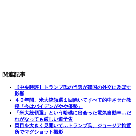
関連記事
【中央時評】トランプ氏の当選が韓国の外交に及ぼす
影響
４０年間、米大統領選１回除いてすべて的中させた教
授「今はバイデンがやや優勢」
「米大統領選」という暗礁に出会った電気自動車…だ
れがなっても厳しい道予告
両目を大きく見開いて…トランプ氏、ジョージア拘置
所でマグショット撮影