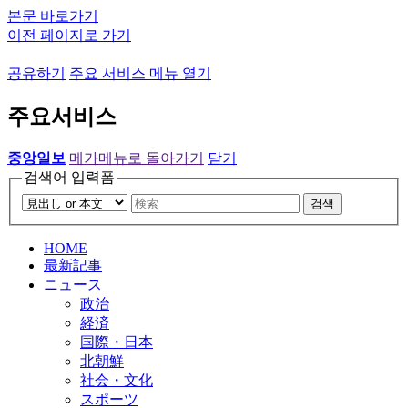
본문 바로가기
이전 페이지로 가기
공유하기
주요 서비스 메뉴 열기
주요서비스
중앙일보
메가메뉴로 돌아가기
닫기
검색어 입력폼
검색
HOME
最新記事
ニュース
政治
経済
国際・日本
北朝鮮
社会・文化
スポーツ