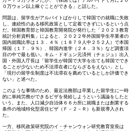
万～７５万ウォンだが、（韓国では）アルバイトで月に２０
０万ウォン以上稼ぐことができる」と話した。
問題は、留学生がアルバイトばかりして韓国での就職に失敗
し、連続性のある移民政策として定着できずにいるという点
だ。韓国教育部と韓国教育開発院が発行した「２０２３教育
統計分析資料集」によると、２０２２年外国留学生卒業者の
国内就職比率は１３．４％（１８７９人中２５２人）で本国
帰国（１７．９％）、韓国内進学（２４．３％）など調査項
目の中で最も低い。キム・ドギュン元済州（チェジュ）出入
国・外国人庁長は「留学生が韓国で大学を出ても韓国ででき
ることが少ないため不法滞在者にならざるをえない」とし
「現行の留学生制度は不法滞在を薦めているとしか評価でき
ない」と述べた。
このような事情のため、最近法務部は卒業した留学生に一時
的に単純労務ができるビザを発給しようという議論をしたと
いう。また、人口減少自治体６６カ所に就職または創業する
条件の地域特化型居住ビザ（Ｆ－２－Ｒ）も新規導入され
た。
一方、移民政策研究院のイ・チャンウォン研究教育室長は