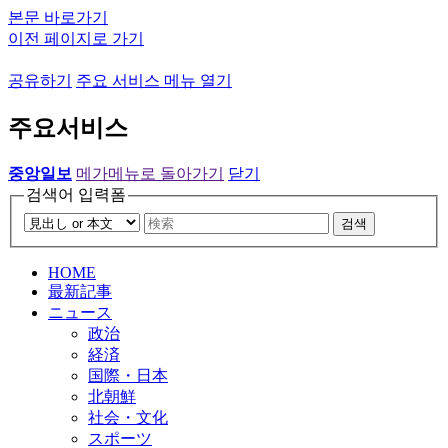
본문 바로가기
이전 페이지로 가기
공유하기
주요 서비스 메뉴 열기
주요서비스
중앙일보
메가메뉴로 돌아가기
닫기
검색어 입력폼
검색
HOME
最新記事
ニュース
政治
経済
国際・日本
北朝鮮
社会・文化
スポーツ