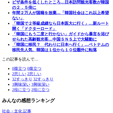
ビザ条件を低くしたところ…日本訪問観光客数が韓国
の２．５倍に
年間２万人が国籍を放棄…「韓国社会はこれ以上希望
ない」
「韓国で２等級成績なら日本医大に行く」…新ルート
開く「ドクターロード」
「韓国にもう二度と行かない」ガイドから暴言を浴び
せられた高齢観光客…中国ＳＮＳ上で大騒動に
「韓国に移民？ 代わりに日本へ行く」…ベトナムの
移民先人気、韓国は１位から１０位圏外に転落
この記事を読んで…
0
腹立つ
0
腹立つ
2
悲しい
2
悲しい
32
すっきり
32
すっきり
3
興味深い
3
興味深い
2
役に立つ
2
役に立つ
みんなの感想ランキング
社会・文化 記事