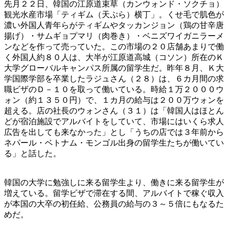
先月２２日、韓国の江原道束草（カンウォンド・ソクチョ）
観光水産市場「ティギム（天ぷら）横丁」。くせ毛で肌色が
濃い外国人青年らがティギムやタッカンジョン（鶏の甘辛唐
揚げ）・サムギョプマリ（肉巻き）・ベニズワイガニラーメ
ンなどを作って売っていた。この市場の２０店舗あまりで働
く外国人約８０人は、大半が江原道高城（コソン）所在のＫ
大学グローバルキャンパス所属の留学生だ。昨年８月、Ｋ大
学国際学部を卒業したラジュさん（２８）は、６カ月間の求
職ビザのＤ－１０を取って働いている。時給１万２０００ウ
ォン（約１３５０円）で、１カ月の給与は２００万ウォンを
超える。店の社長のウォンさん（３１）は「韓国人はほとん
どが宿泊施設でアルバイトをしていて、市場にはいくら求人
広告を出しても来なかった」とし「うちの店では３年前から
ネパール・ベトナム・モンゴル出身の留学生たちが働いてい
る」と話した。
韓国の大学に勉強しに来る留学生より、働きに来る留学生が
増えている。留学ビザで滞在する間、アルバイトで稼ぐ収入
が本国の大卒の初任給、公務員の給与の３～５倍にもなるた
めだ。