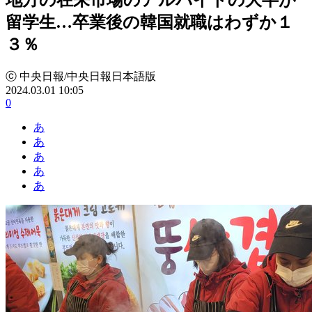
留学生…卒業後の韓国就職はわずか１
３％
ⓒ 中央日報/中央日報日本語版
2024.03.01 10:05
0
あ
あ
あ
あ
あ