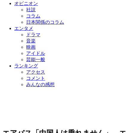
オピニオン
社説
コラム
日本関係のコラム
エンタメ
ドラマ
音楽
映画
アイドル
芸能一般
ランキング
アクセス
コメント
みんなの感想
エアバス「中国人は乗れません」…エ