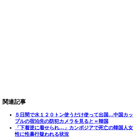
関連記事
５日間で水１２０トン使うだけ使って出国…中国カッ
プルの宿泊先の防犯カメラを見ると＝韓国
「下着逆に着せられ…」カンボジアで死亡の韓国人女
性に性暴行疑われる状況