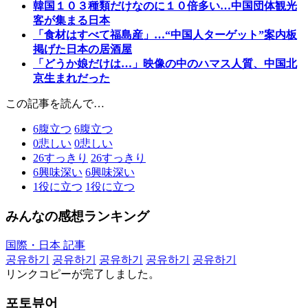
韓国１０３種類だけなのに１０倍多い…中国団体観光
客が集まる日本
「食材はすべて福島産」…“中国人ターゲット”案内板
掲げた日本の居酒屋
「どうか娘だけは…」映像の中のハマス人質、中国北
京生まれだった
この記事を読んで…
6
腹立つ
6
腹立つ
0
悲しい
0
悲しい
26
すっきり
26
すっきり
6
興味深い
6
興味深い
1
役に立つ
1
役に立つ
みんなの感想ランキング
国際・日本 記事
공유하기
공유하기
공유하기
공유하기
공유하기
リンクコピーが完了しました。
포토뷰어