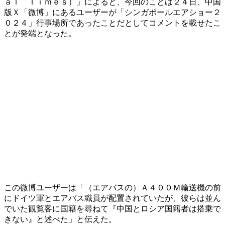
ａｌ Ｔｉｍｅｓ）」によると、今回のことは２４日、中国
版Ｘ「微博」にあるユーザーが「シンガポールエアショー２
０２４」行事場所であったことだとしてコメントを載せたこ
とが発端となった。
この微博ユーザーは「（エアバスの）Ａ４００Ｍ輸送機の前
にドイツ軍とエアバス職員が配置されていたが、彼らは並ん
でいた観覧客に国籍を尋ねて『中国とロシア国籍者は搭乗で
きない』と述べた」と伝えた。