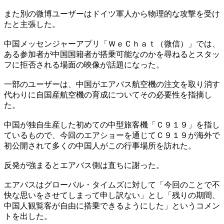
また別の微博ユーザーはドイツ軍人から物理的な攻撃を受け
たと主張した。
中国メッセンジャーアプリ「ＷｅＣｈａｔ（微信）」では、
ある参加者が中国国籍者が搭乗可能なのかを尋ねるとスタッ
フに拒否される場面の映像が話題になった。
一部のユーザーは、中国がエアバス航空機の注文を取り消す
代わりに自国産航空機の育成についてその必要性を指摘し
た。
中国が独自生産した初めての中型旅客機「Ｃ９１９」を指し
ているもので、今回のエアショーを通じてＣ９１９が海外で
初公開されて多くの中国人がこの行事場所を訪れた。
反発が強まるとエアバス側は直ちに謝った。
エアバスはグローバル・タイムズに対して「今回のことで不
快な思いをさせてしまって申し訳ない」とし「残りの期間、
中国人観覧客が自由に搭乗できるようにした」というコメン
トを出した。