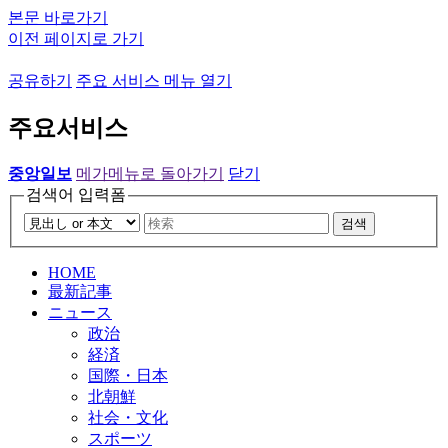
본문 바로가기
이전 페이지로 가기
공유하기
주요 서비스 메뉴 열기
주요서비스
중앙일보
메가메뉴로 돌아가기
닫기
검색어 입력폼
검색
HOME
最新記事
ニュース
政治
経済
国際・日本
北朝鮮
社会・文化
スポーツ