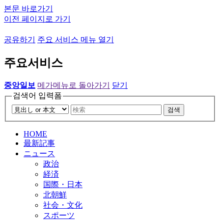
본문 바로가기
이전 페이지로 가기
공유하기
주요 서비스 메뉴 열기
주요서비스
중앙일보
메가메뉴로 돌아가기
닫기
검색어 입력폼
검색
HOME
最新記事
ニュース
政治
経済
国際・日本
北朝鮮
社会・文化
スポーツ