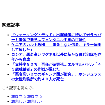
関連記事
『ウォーキング・デッド』出演俳優に続いて米ラッパ
ーも遺体で発見…フェンタニル中毒の可能性
ケニアのカルト教団 「飢死しない信者、キラー雇用
して殺した」
ロシア、悪名高いワグネル以外に新たな傭兵部隊を昨
年から育成
「支持率９０％」再任が確実視…エルサルバドル「４
３歳独裁者」の作戦が通じた
「悪名高い２つのギャング団が衝突」…ホンジュラス
の女性刑務所で約４０人が死亡
この記事を読んで…
39
腹立つ
39
腹立つ
28
悲しい
28
悲しい