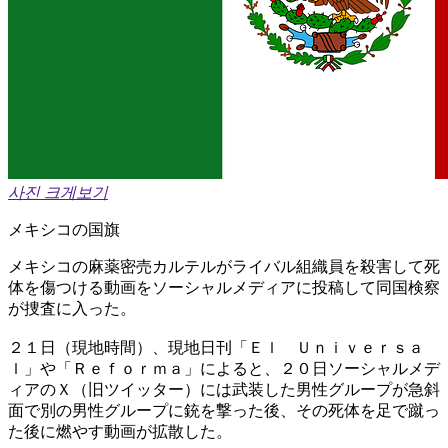
사진 크게보기
メキシコの国旗
メキシコの麻薬密売カルテルがライバル組織員を殺害して死
体を傷つける動画をソーシャルメディアに投稿して同国検察
が捜査に入った。
２１日（現地時間）、現地日刊「Ｅｌ Ｕｎｉｖｅｒｓａ
ｌ」や「Ｒｅｆｏｒｍａ」によると、２０日ソーシャルメデ
ィアのＸ（旧ツイッター）には武装した男性グループが急斜
面で別の男性グループに銃を撃った後、その死体を足で蹴っ
た後に燃やす動画が拡散した。