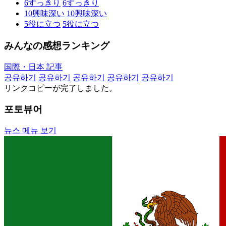
6
すっきり
6
すっきり
10
興味深い
10
興味深い
5
役に立つ
5
役に立つ
みんなの感想ランキング
国際・日本 記事
공유하기
공유하기
공유하기
공유하기
공유하기
リンクコピーが完了しました。
포토뷰어
뉴스 메뉴 보기