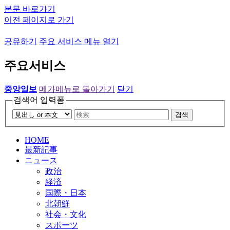
본문 바로가기
이전 페이지로 가기
공유하기
주요 서비스 메뉴 열기
주요서비스
중앙일보
메가메뉴로 돌아가기
닫기
검색어 입력폼
검색
HOME
最新記事
ニュース
政治
経済
国際・日本
北朝鮮
社会・文化
スポーツ