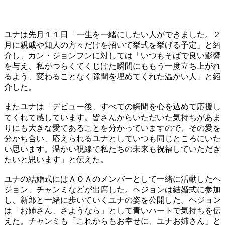
​ユナは先月１１日「一生を一緒にしたい人ができました。２
月に親戚や知人の方々だけを招いて挙式を挙げる予定」と紹
介し、カン・ジョンフンに対しては「いつもそばで良い影響
を与え、私がつらくてくじけた瞬間にももう一度立ち上がれ
るよう、変わることなく隙間を埋めてくれた温かい人」と紹
介した。
​またユナは「デビュー後、すべての瞬間を心を込めて応援し
てくれて感しています。皆さんからいただいた気持ちがあま
りにも大きな愛であることを分かっていますので、その愛を
分かち合い、応えられるユナとしていつも同じところにいた
い思います。温かい視線で私たちの未来も祝福していただき
たいと思います」と伝えた。
​ユナの結婚式にはＡＯＡのメンバーとして一緒に活動したヘ
ジョン、チャンミなどが出席した。ヘジョンは結婚式に参加
し、新郎と一緒に歩いていくユナの姿を公開した。ヘジョン
は「お姉さん、さようなら」として青いハートで気持ちを伝
えた。チャンミも「これからもお幸せに、ユナお姉さん」と