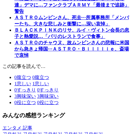
連」デマに…ファンクラブＡＲＭＹ「最後まで追跡」
警告
ＡＳＴＲＯムンビンさん、死去···所属事務所「メンバ
ーたち、大きな悲しみと衝撃に…深い哀悼」
ＢＬＡＣＫＰＩＮＫのリサ、ルイ・ヴィトン会長の息
子と熱愛説…「パリのレストランで食事」
ＡＳＴＲＯのチャウヌ、故ムンビンさんの悲報に米国
から急きょ帰国···ＡＳＴＲＯ・Ｂｉｌｌｌｉｅ、斎場
で哀悼
この記事を読んで…
0
腹立つ
0
腹立つ
1
悲しい
1
悲しい
0
すっきり
0
すっきり
3
興味深い
3
興味深い
0
役に立つ
0
役に立つ
みんなの感想ランキング
エンタメ 記事