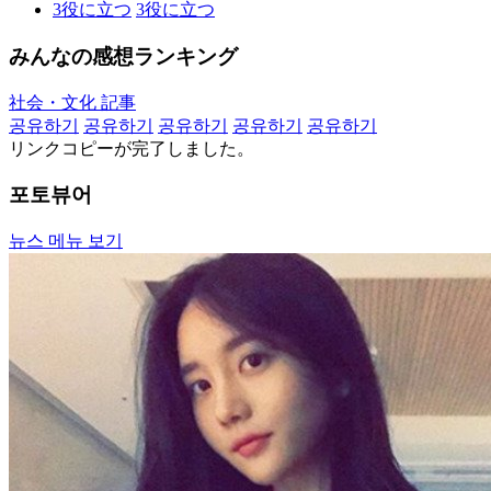
3
役に立つ
3
役に立つ
みんなの感想ランキング
社会・文化 記事
공유하기
공유하기
공유하기
공유하기
공유하기
リンクコピーが完了しました。
포토뷰어
뉴스 메뉴 보기