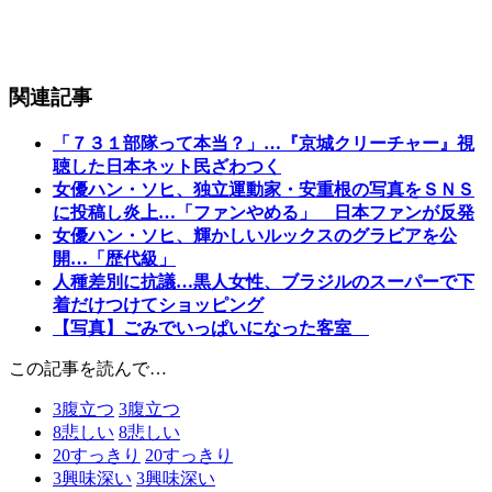
関連記事
「７３１部隊って本当？」…『京城クリーチャー』視
聴した日本ネット民ざわつく
女優ハン・ソヒ、独立運動家・安重根の写真をＳＮＳ
に投稿し炎上…「ファンやめる」 日本ファンが反発
女優ハン・ソヒ、輝かしいルックスのグラビアを公
開…「歴代級」
人種差別に抗議…黒人女性、ブラジルのスーパーで下
着だけつけてショッピング
【写真】ごみでいっぱいになった客室
この記事を読んで…
3
腹立つ
3
腹立つ
8
悲しい
8
悲しい
20
すっきり
20
すっきり
3
興味深い
3
興味深い