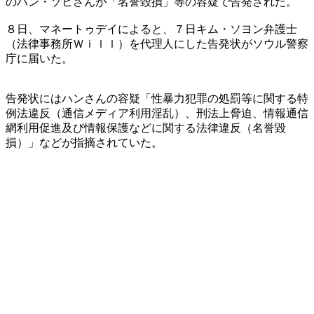
のハン・ソヒさんが「名誉毀損」等の容疑で告発された。
８日、マネートゥデイによると、７日キム・ソヨン弁護士
（法律事務所Ｗｉｌｌ）を代理人にした告発状がソウル警察
庁に届いた。
告発状にはハンさんの容疑「性暴力犯罪の処罰等に関する特
例法違反（通信メディア利用淫乱）、刑法上脅迫、情報通信
網利用促進及び情報保護などに関する法律違反（名誉毀
損）」などが指摘されていた。