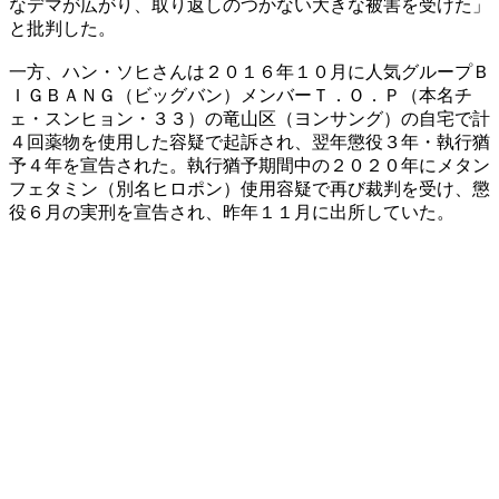
なデマが広がり、取り返しのつかない大きな被害を受けた」
と批判した。
一方、ハン・ソヒさんは２０１６年１０月に人気グループＢ
ＩＧＢＡＮＧ（ビッグバン）メンバーＴ．Ｏ．Ｐ（本名チ
ェ・スンヒョン・３３）の竜山区（ヨンサング）の自宅で計
４回薬物を使用した容疑で起訴され、翌年懲役３年・執行猶
予４年を宣告された。執行猶予期間中の２０２０年にメタン
フェタミン（別名ヒロポン）使用容疑で再び裁判を受け、懲
役６月の実刑を宣告され、昨年１１月に出所していた。