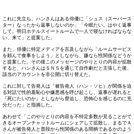
これに先立ち、ハンさんはある俳優に「シュス（スーパース
ター）なったから返事しないのか」「今眠たい。はやく返事
して。明日ホテルスイートルームで一人で寝なければならな
い、来て」と提案した。
また、俳優に特定メディアを言及しながら「ルームサービス
を頼んで食事をしよう」としながら、嫌なら性関係などうか
と提案した。その後このメッセージのやりとりの内容が拡散
すると、ハンさんはＳＮＳを通じて自作劇だと主張した後、
該当のアカウントを非公開に切り替えた。
これに対して告発人は「被告発人（ハン・ソヒ）が関係を迫
る対話で性的羞恥心や嫌悪感を呼び起こし、返事が遅れると
『死にたいのか』としながら脅迫し、恐怖心を感じるのに充
分だった」と指摘した。
あわせて「このやりとりの内容を不特定多数が見ることがで
きるオープンチャットルームにシェアして拡散し、まるでＡ
さんが被告発人と普段から性関係のある間柄であるかのよう