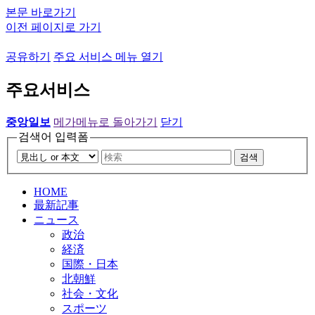
본문 바로가기
이전 페이지로 가기
공유하기
주요 서비스 메뉴 열기
주요서비스
중앙일보
메가메뉴로 돌아가기
닫기
검색어 입력폼
검색
HOME
最新記事
ニュース
政治
経済
国際・日本
北朝鮮
社会・文化
スポーツ