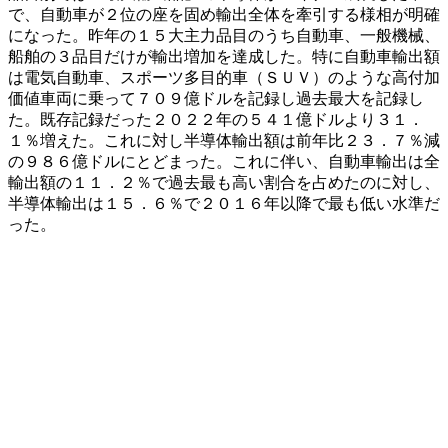
で、自動車が２位の座を固め輸出全体を牽引する様相が明確
になった。昨年の１５大主力品目のうち自動車、一般機械、
船舶の３品目だけが輸出増加を達成した。特に自動車輸出額
は電気自動車、スポーツ多目的車（ＳＵＶ）のような高付加
価値車両に乗って７０９億ドルを記録し過去最大を記録し
た。既存記録だった２０２２年の５４１億ドルより３１．
１％増えた。これに対し半導体輸出額は前年比２３．７％減
の９８６億ドルにとどまった。これに伴い、自動車輸出は全
輸出額の１１．２％で過去最も高い割合を占めたのに対し、
半導体輸出は１５．６％で２０１６年以降で最も低い水準だ
った。