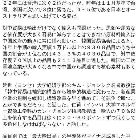
２２年には台湾に次ぐ２位だったが、昨年は１１月基準で台
湾、米国に次いで３位に落ちた。４～５位である日本とオー
ストラリアも追い上げている姿だ。
対中貿易は輸出だけでなく輸入も問題だった。黒鉛や尿素な
ど依存度が大きく容易に減らすことはできない原材料輸入は
中国政府の動きに常に揺れ動いた。韓国貿易協会によると、
昨年上半期の輸入実績１万ドル以上の９３０８品目のうち中
国の割合が１位なのは４３．３％の４０３０品目で、対中依
存度７０％以上の品目も２１１３品目に達した。韓国の二次
電池産業が大きくなる中で中国から調達する核心素材も多く
なっている。
延世（ヨンセ）大学経済学部のキム・ジョンシク名誉教授は
「韓中貿易は補完的構造から競争的構造に変わった。新産業
企業の規制を緩和し構造改革を早く進めてこそ競争で勝つこ
とができるだろう」と話した。仁荷（インハ）大学エネルギ
ー資源工学科のカン・チョング招聘教授は「輸入の７０％以
上を依存する品目は徐々に２０～３０ポイントずつ低くして
多角化しなければならない」と話した。
品目別では「最大輸出品」の半導体がマイナス成長した中