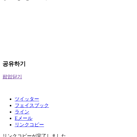
공유하기
팝업닫기
ツイッター
フェイスブック
ライン
Eメール
リンクコピー
リンクコピーが完了しました。