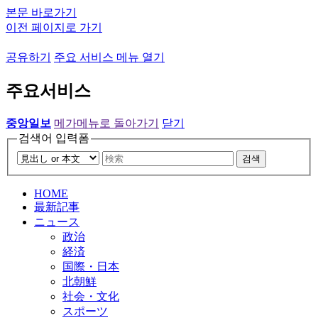
본문 바로가기
이전 페이지로 가기
공유하기
주요 서비스 메뉴 열기
주요서비스
중앙일보
메가메뉴로 돌아가기
닫기
검색어 입력폼
검색
HOME
最新記事
ニュース
政治
経済
国際・日本
北朝鮮
社会・文化
スポーツ