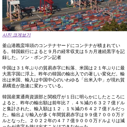
사진 크게보기
釜山港戡蛮埠頭のコンテナヤードにコンテナが積まれてい
る。韓国銀行によると９月の経常収支は５カ月連続黒字を記
録した。ソン・ボングン記者
中国は３１年ぶりの貿易赤字に転落、米国は２１年ぶりに最
大黒字国に浮上。昨年の韓国の輸出入での著しい変化だ。輸
出は米国、輸入は中国中心のいわゆる「出米入中」が現れ貿
易構造が急速に変わっている。
韓国産業通商資源部と関税庁が１日に明らかにしたところに
よると、昨年の輸出額は前年比７．４％減の６３２７億ドル
と集計された。輸入額は１２．１％減の６４２７億ドルだっ
た。輸出より輸入が多く年間貿易赤字は９９億７０００万ド
ルとなった。２０２２年の４７７億９０００万ドルよりは減
ったが赤字を抜け出すことはできなかった。