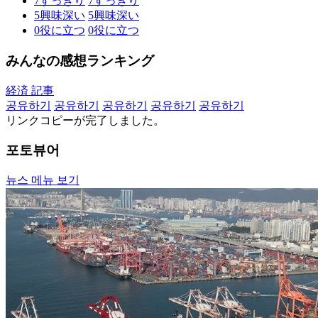
7
すっきり
7
すっきり
5
興味深い
5
興味深い
0
役に立つ
0
役に立つ
みんなの感想ランキング
経済 記事
공유하기
공유하기
공유하기
공유하기
공유하기
リンクコピーが完了しました。
포토뷰어
뉴스 메뉴 보기