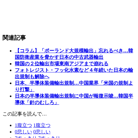
関連記事
【コラム】「ポーランド大規模輸出」忘れるべき…韓
国防衛産業を脅かす日本の中古武器輸出
韓国の２位輸出市場東南アジアまで崩れる
フォトレジスト・フッ化水素など４年続いた日本の輸
出規制も解除へ
日本、半導体装備輸出規制…中国業界「米国の規制よ
り打撃」
日本の半導体装備輸出規制に中国が報復示唆…韓国半
導体「針のむしろ」
この記事を読んで…
1
腹立つ
1
腹立つ
0
悲しい
0
悲しい