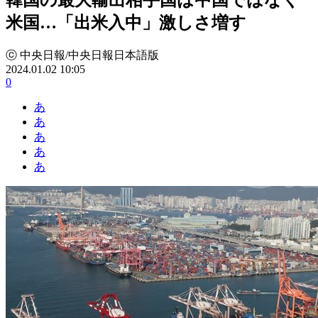
米国…「出米入中」激しさ増す
ⓒ 中央日報/中央日報日本語版
2024.01.02 10:05
0
あ
あ
あ
あ
あ