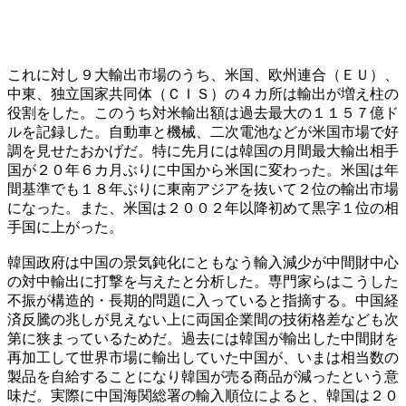
これに対し９大輸出市場のうち、米国、欧州連合（ＥＵ）、
中東、独立国家共同体（ＣＩＳ）の４カ所は輸出が増え柱の
役割をした。このうち対米輸出額は過去最大の１１５７億ド
ルを記録した。自動車と機械、二次電池などが米国市場で好
調を見せたおかげだ。特に先月には韓国の月間最大輸出相手
国が２０年６カ月ぶりに中国から米国に変わった。米国は年
間基準でも１８年ぶりに東南アジアを抜いて２位の輸出市場
になった。また、米国は２００２年以降初めて黒字１位の相
手国に上がった。
韓国政府は中国の景気鈍化にともなう輸入減少が中間財中心
の対中輸出に打撃を与えたと分析した。専門家らはこうした
不振が構造的・長期的問題に入っていると指摘する。中国経
済反騰の兆しが見えない上に両国企業間の技術格差なども次
第に狭まっているためだ。過去には韓国が輸出した中間財を
再加工して世界市場に輸出していた中国が、いまは相当数の
製品を自給することになり韓国が売る商品が減ったという意
味だ。実際に中国海関総署の輸入順位によると、韓国は２０