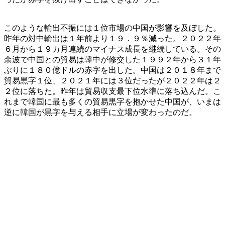
このような輸出不振には１位市場の中国が影響を及ぼした。
昨年の対中輸出は１年前より１９．９％減った。２０２２年
６月から１９カ月連続のマイナス成長を継続している。その
余波で中国との貿易は韓中が修交した１９９２年から３１年
ぶりに１８０億ドルの赤字を出した。中国は２０１８年まで
貿易黒字１位、２０２１年には３位だったが２０２２年は２
２位に落ちた。昨年は貿易収支最下位水準に落ち込んだ。こ
れまで韓国に最も多くの貿易黒字を抱かせた中国が、いまは
逆に韓国が黒字を与える相手に立場が変わったのだ。