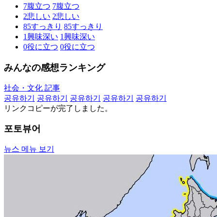
7
腹立つ
7
腹立つ
2
悲しい
2
悲しい
85
すっきり
85
すっきり
1
興味深い
1
興味深い
0
役に立つ
0
役に立つ
みんなの感想ランキング
社会・文化 記事
공유하기
공유하기
공유하기
공유하기
공유하기
リンクコピーが完了しました。
포토뷰어
뉴스 메뉴 보기