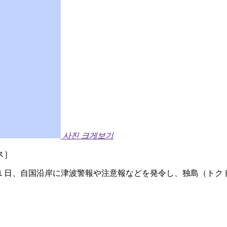
사진 크게보기
ス］
１日、自国沿岸に津波警報や注意報などを発令し、独島（トク