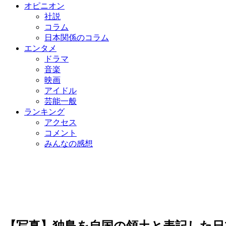
オピニオン
社説
コラム
日本関係のコラム
エンタメ
ドラマ
音楽
映画
アイドル
芸能一般
ランキング
アクセス
コメント
みんなの感想
【写真】独島を自国の領土と表記した日