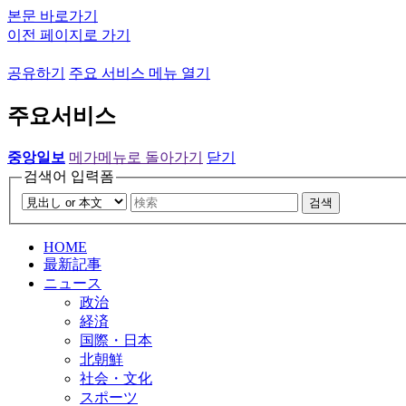
본문 바로가기
이전 페이지로 가기
공유하기
주요 서비스 메뉴 열기
주요서비스
중앙일보
메가메뉴로 돌아가기
닫기
검색어 입력폼
검색
HOME
最新記事
ニュース
政治
経済
国際・日本
北朝鮮
社会・文化
スポーツ