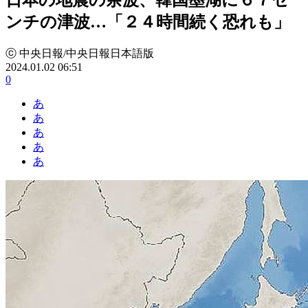
ンチの津波…「２４時間続く恐れも」
ⓒ 中央日報/中央日報日本語版
2024.01.02 06:51
0
あ
あ
あ
あ
あ