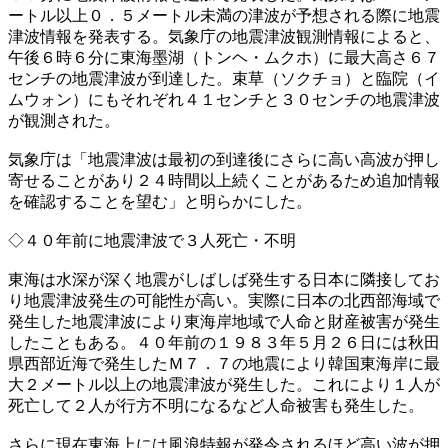
ートル以上０．５メートル未満の津波が予想される際に地震
津波情報を発表する。気象庁の地震津波観測情報によると、
午後６時６分に東海墨湖（トンヘ・ムクホ）に最大高さ６７
センチの地震津波が到達した。束草（ソクチョ）と臨院（イ
ムウォン）にもそれぞれ４１センチと３０センチの地震津波
が観測された。
気象庁は「地震津波は最初の到達後にさらに高い高波が押し
寄せることがあり２４時間以上続くことがあるため追加情報
を確認することを望む」と明らかにした。
◇４０年前に地震津波で３人死亡・不明
東海は水深が深く地震がしばしば発生する日本に隣接してお
り地震津波発生の可能性が高い。実際に日本の北西部海域で
発生した地震津波により東海岸地域で人命と財産被害が発生
したこともある。４０年前の１９８３年５月２６日には秋田
県西部近海で発生したＭ７．７の地震により韓国東海岸に最
大２メートル以上の地震津波が発生した。これにより１人が
死亡して２人が行方不明になるなど人命被害も発生した。
さらに現在東海上には風浪特報が発令されるほど高い波が押