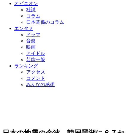
オピニオン
社説
コラム
日本関係のコラム
エンタメ
ドラマ
音楽
映画
アイドル
芸能一般
ランキング
アクセス
コメント
みんなの感想
日本の地震の余波、韓国墨湖に６７セ