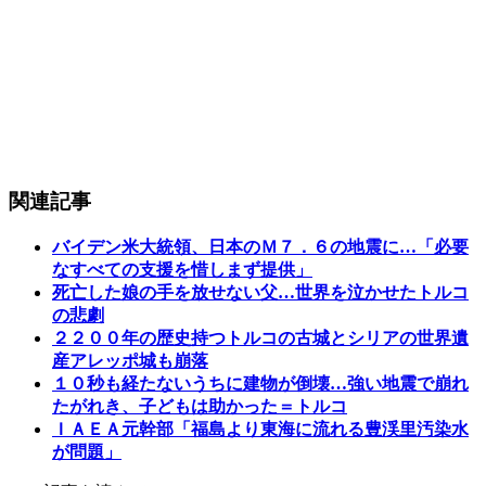
関連記事
バイデン米大統領、日本のＭ７．６の地震に…「必要
なすべての支援を惜しまず提供」
死亡した娘の手を放せない父…世界を泣かせたトルコ
の悲劇
２２００年の歴史持つトルコの古城とシリアの世界遺
産アレッポ城も崩落
１０秒も経たないうちに建物が倒壊…強い地震で崩れ
たがれき、子どもは助かった＝トルコ
ＩＡＥＡ元幹部「福島より東海に流れる豊渓里汚染水
が問題」