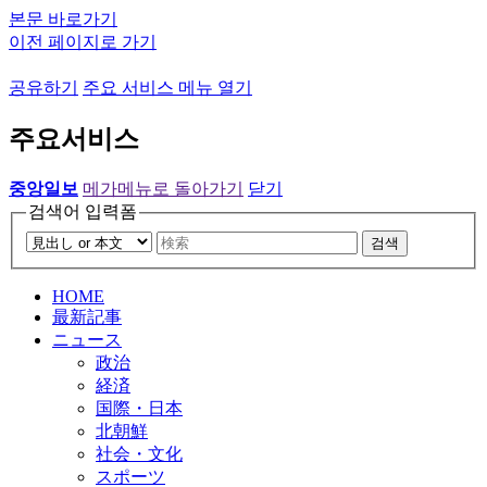
본문 바로가기
이전 페이지로 가기
공유하기
주요 서비스 메뉴 열기
주요서비스
중앙일보
메가메뉴로 돌아가기
닫기
검색어 입력폼
검색
HOME
最新記事
ニュース
政治
経済
国際・日本
北朝鮮
社会・文化
スポーツ