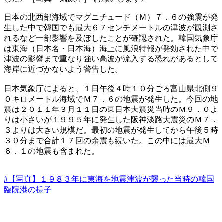
日本の北西部海域でマグニチュード（Ｍ）７．６の強震が発
生した中で韓国でも最大６７センチメートルの津波が観測さ
れるなど一部影響を及ぼしたことが確認された。韓国気象庁
は東海（日本名・日本海）海上に風浪特報が発効された中で
津波の影響まで重なり強い高波が流入する恐れがあるとして
海岸に近づかないよう警告した。
日本気象庁によると、１日午後４時１０分ごろ富山県北側９
０キロメートル海域でＭ７．６の地震が発生した。今回の地
震は２０１１年３月１１日の東日本大震災当時のＭ９．０よ
りは小さいが１９９５年に発生した阪神淡路大震災のＭ７．
３よりは大きい規模だ。最初の地震が発生してから午後５時
３０分まで合計１７回の余震も続いた。この中には最大Ｍ
６．１の地震も含まれた。
#【写真】１９８３年に東海を地震津波が襲った当時の韓国
臨院港の様子