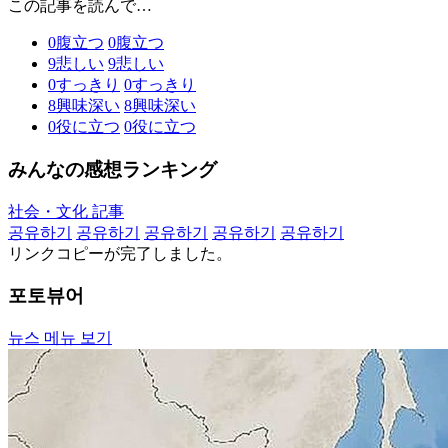
この記事を読んで…
0
腹立つ
0
腹立つ
9
悲しい
9
悲しい
0
すっきり
0
すっきり
8
興味深い
8
興味深い
0
役に立つ
0
役に立つ
みんなの感想ランキング
社会・文化 記事
공유하기
공유하기
공유하기
공유하기
공유하기
リンクコピーが完了しました。
포토뷰어
뉴스 메뉴 보기