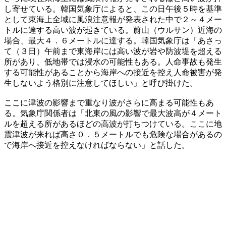
し寄せている。韓国気象庁によると、この日午後５時を基準
として東海上全域に風浪注意報が発表された中で２～４メー
トルに達する高い波が起きている。蔚山（ウルサン）近海の
場合、最大４．６メートルに達する。韓国気象庁は「あさっ
て（３日）午前まで東海岸には高い波が岩や防波堤を超える
所があり、低地帯では浸水の可能性もある。人命事故も発生
する可能性があることから海岸への接近を控え人命被害が発
生しないよう格別に注意してほしい」と呼び掛けた。
ここに津波の影響まで重なり波がさらに高まる可能性もあ
る。気象庁関係者は「北東の風の影響で最大波高が４メート
ルを超える所があるほどの高波が打ちつけている。ここに地
震津波が来れば高さ０．５メートルでも危険な場合があるの
で海岸へ接近を控えなければならない」と話した。