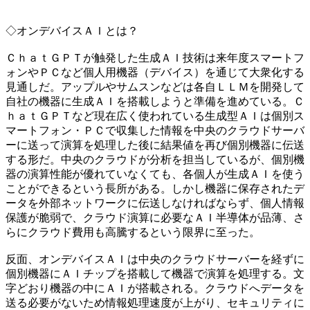
◇オンデバイスＡＩとは？
ＣｈａｔＧＰＴが触発した生成ＡＩ技術は来年度スマートフ
ォンやＰＣなど個人用機器（デバイス）を通じて大衆化する
見通しだ。アップルやサムスンなどは各自ＬＬＭを開発して
自社の機器に生成ＡＩを搭載しようと準備を進めている。Ｃ
ｈａｔＧＰＴなど現在広く使われている生成型ＡＩは個別ス
マートフォン・ＰＣで収集した情報を中央のクラウドサーバ
ーに送って演算を処理した後に結果値を再び個別機器に伝送
する形だ。中央のクラウドが分析を担当しているが、個別機
器の演算性能が優れていなくても、各個人が生成ＡＩを使う
ことができるという長所がある。しかし機器に保存されたデ
ータを外部ネットワークに伝送しなければならず、個人情報
保護が脆弱で、クラウド演算に必要なＡＩ半導体が品薄、さ
らにクラウド費用も高騰するという限界に至った。
反面、オンデバイスＡＩは中央のクラウドサーバーを経ずに
個別機器にＡＩチップを搭載して機器で演算を処理する。文
字どおり機器の中にＡＩが搭載される。クラウドへデータを
送る必要がないため情報処理速度が上がり、セキュリティに