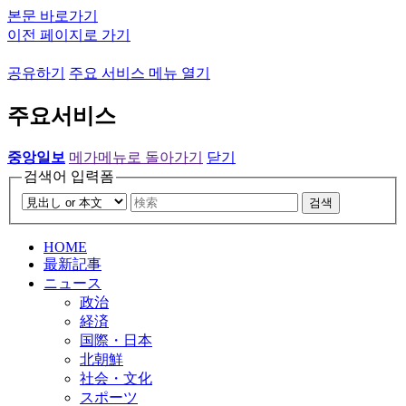
본문 바로가기
이전 페이지로 가기
공유하기
주요 서비스 메뉴 열기
주요서비스
중앙일보
메가메뉴로 돌아가기
닫기
검색어 입력폼
검색
HOME
最新記事
ニュース
政治
経済
国際・日本
北朝鮮
社会・文化
スポーツ