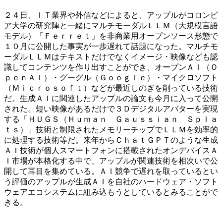
２４日、ＩＴ業界や外信などによると、アップルがコロンビ
ア大学の研究陣と一緒にマルチモーダルＬＬＭ（大規模言語
モデル）「Ｆｅｒｒｅｔ」を非商業用オープンソース形態で
１０月に公開した事実が一歩遅れて話題になった。マルチモ
ーダルＬＬＭはテキストだけでなくイメージ・映像なども認
識してコンテンツを作り出すことができ、オープンＡＩ（Ｏ
ｐｅｎＡＩ）・グーグル（Ｇｏｏｇｌｅ）・マイクロソフト
（Ｍｉｃｒｏｓｏｆｔ）などが最近しのぎを削っている技術
だ。生成ＡＩに関連したアップルの論文も今月に入って公開
された。短い映像があるだけで３Ｄデジタルアバターを実現
する「ＨＵＧＳ（Ｈｕｍａｎ Ｇａｕｓｓｉａｎ Ｓｐｌａ
ｔｓ）」技術と制限されたメモリーチップでＬＬＭを効率的
に処理する技術等だ。来年からＣｈａｔＧＰＴのような生成
ＡＩ技術が個人スマートフォンに搭載されたオンデバイスＡ
Ｉ市場が本格化する中で、アップルが関連技術を相次いで公
開して耳目を集めている。ＡＩ競争で遅れを取っているとい
う評価のアップルが生成ＡＩを自社のハードウェア・ソフト
ウェアエコシステムに組み込もうとしているとみることがで
きる。