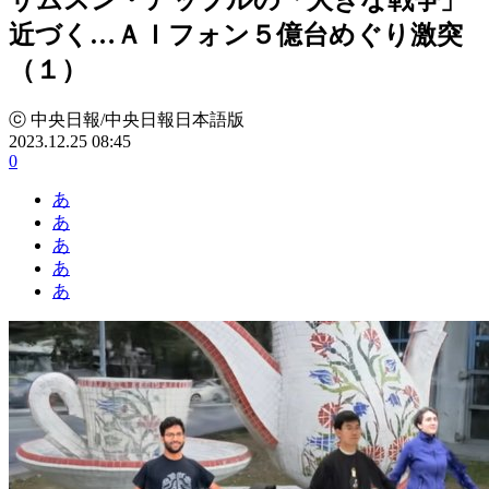
近づく…ＡＩフォン５億台めぐり激突
（１）
ⓒ 中央日報/中央日報日本語版
2023.12.25 08:45
0
あ
あ
あ
あ
あ