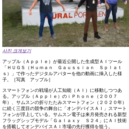
사진 크게보기
アップル（Ａｐｐｌｅ）が最近公開した生成型ＡＩツール
「ＨＵＧＳ（Ｈｕｍａｎ Ｇａｕｓｓｉａｎ Ｓｐｌａｔ
ｓ）」で作ったデジタルアバターを他の動画に挿入した様
子。［写真 アップル］
スマートフォンの戦場が人工知能（ＡＩ）に移動しつつあ
る。アップル（Ａｐｐｌｅ）のｉＰｈｏｎｅ（２００７
年）、サムスンの折りたたみスマートフォン（２０２０年）
に続く三度目の競争の舞台に「オンデバイスＡＩ」スマート
フォンが浮上している。サムスン電子は来月発売される新型
フラッグシップモデル「Ｇａｌａｘｙ Ｓ２４」にＡＩ技術
を搭載してオンデバイスＡＩ市場の先行獲得を狙う。