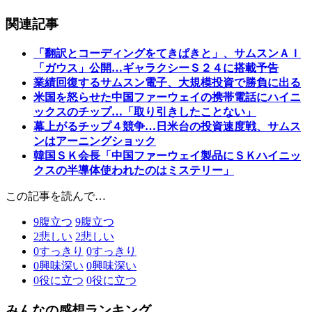
関連記事
「翻訳とコーディングをてきぱきと」、サムスンＡＩ
「ガウス」公開…ギャラクシーＳ２４に搭載予告
業績回復するサムスン電子、大規模投資で勝負に出る
米国を怒らせた中国ファーウェイの携帯電話にハイニ
ックスのチップ…「取り引きしたことない」
幕上がるチップ４競争…日米台の投資速度戦、サムス
ンはアーニングショック
韓国ＳＫ会長「中国ファーウェイ製品にＳＫハイニッ
クスの半導体使われたのはミステリー」
この記事を読んで…
9
腹立つ
9
腹立つ
2
悲しい
2
悲しい
0
すっきり
0
すっきり
0
興味深い
0
興味深い
0
役に立つ
0
役に立つ
みんなの感想ランキング