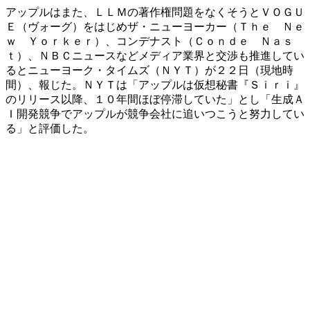
アップルはまた、ＬＬＭの著作権問題をなくそうとＶＯＧＵ
Ｅ（ヴォーグ）をはじめザ・ニューヨーカー（Ｔｈｅ Ｎｅ
ｗ Ｙｏｒｋｅｒ）、コンデナスト（Ｃｏｎｄｅ Ｎａｓ
ｔ）、ＮＢＣニュースなどメディア業界と交渉も推進してい
るとニューヨーク・タイムズ（ＮＹＴ）が２２日（現地時
間）、報じた。ＮＹＴは「アップルは仮想秘書『Ｓｉｒｉ』
のリリース以降、１０年間ほぼ停滞していた」とし「生成Ａ
Ｉ開発競争でアップルが競争会社に追いつこうと努力してい
る」と評価した。